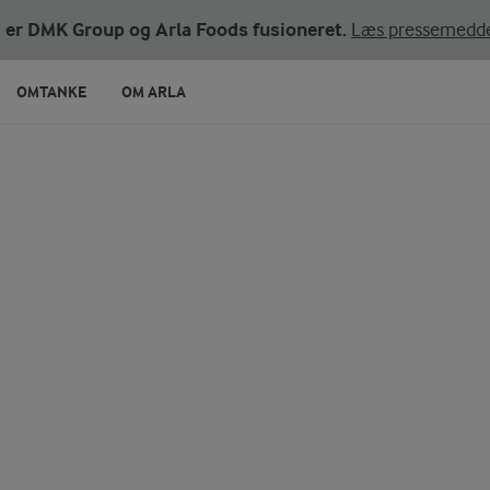
ni er DMK Group og Arla Foods fusioneret.
Læs pressemedde
OMTANKE
OM ARLA