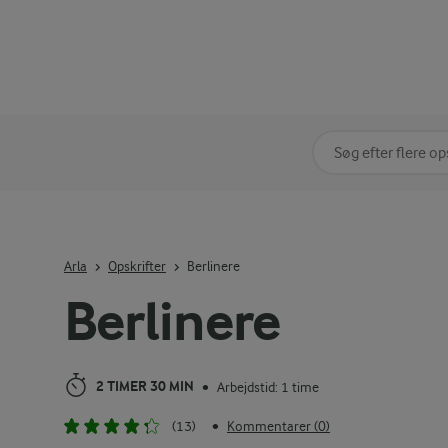
Søg på kategori
Indtast søgeord for 
Arla
Opskrifter
Berlinere
Berlinere
2 TIMER 30 MIN
Arbejdstid: 1 time
•
(13)
Kommentarer (0)
•