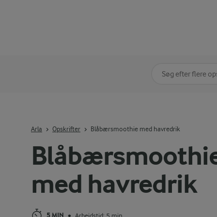
Søg på kategori
Indtast søgeord for 
Arla
Opskrifter
Blåbærsmoothie med havredrik
Blåbærsmoothi
med havredrik
5 MIN
Arbejdstid: 5 min
•