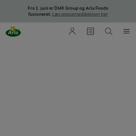
Fra 1. juni er DMK Group og Arla Foods
fusioneret.
Læs pressemeddelelsen her