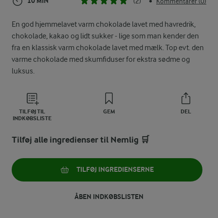
10 MIN
(2)
Kommentarer (0)
•
En god hjemmelavet varm chokolade lavet med havredrik,
chokolade, kakao og lidt sukker - lige som man kender den
fra en klassisk varm chokolade lavet med mælk. Top evt. den
varme chokolade med skumfiduser for ekstra sødme og
luksus.
TILFØJ TIL
GEM
DEL
INDKØBSLISTE
Tilføj alle ingredienser til Nemlig 🛒
TILFØJ INGREDIENSERNE
ÅBEN INDKØBSLISTEN