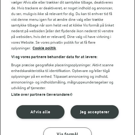
Pumpkin spice
Kan det at dufte og
vælger Afvis alle eller trækker dit samtykke tilbage, deaktiveres
latte
smage lære os noget?
de. Hvis trackere er deaktiveret, er noget indhold og annoncer,
du ser, muligvis ikke så relevant for dig. Du kan til enhver tid få
(3)
vist denne menu igen for at ændre dine valg eller trække
samtykke tilbage når som helst ved at klikke Vis formål på linket
nederst på websiden [eller det flydende ikon nederst til venstre
på websiden, hvis det er relevant]. Dine valg vil have virkning i
vores Website. Se vores privatliv politik for at få flere
oplysninger.
Cookie politik
Vi og vores partnere behandler data for at levere:
Bruge præcise geografiske placeringsoplysninger. Aktivt scanne
enhedskarakteristika til identifikation. Opbevare og/eller tilgå
oplysninger på en enhed. Tilpasset annoncering og indhold,
annoncerings- og indholdsmåling, målgruppeundersøgelser og
udvikling af tjenester.
Liste over partnere (leverandører)
15 MIN
15 MIN
Varm kakao med
Chokoladeskeer
Afvis alle
Jeg accepterer
dadler og
(1)
ingefærflødesku
m
Vis formål