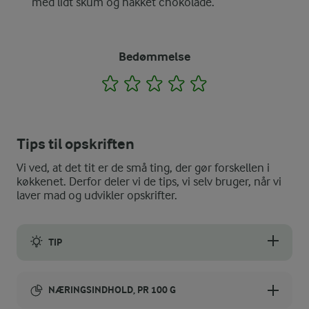
med lidt skum og hakket chokolade.
Bedømmelse
1
2
3
4
5
Tips til opskriften
Vi ved, at det tit er de små ting, der gør forskellen i
køkkenet. Derfor deler vi de tips, vi selv bruger, når vi
laver mad og udvikler opskrifter.
TIP
Top den varme chokolade med skumfiduser for ekstra sødme 
NÆRINGSINDHOLD, PR 100 G