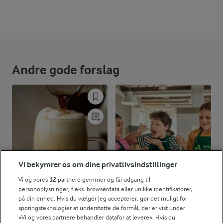
Energiindhold:
435 kJ / 104 kcal
Energifordeling
Andre gode forslag
ENERGI PR 100 G
0,9 g
Fiber:
1,4 g
Protein:
4 g
Fedt:
Vi bekymrer os om dine privatlivsindstillinger
Vi og vores
12
partnere gemmer og får adgang til
15,5 g
Kulhydrat:
personoplysninger, f.eks. browserdata eller unikke identifikatorer,
på din enhed. Hvis du vælger Jeg accepterer, gør det muligt for
sporingsteknologier at understøtte de formål, der er vist under
20 MIN
MAD GIVER LÆRING TIL LIVET
»Vi og vores partnere behandler datafor at levere«. Hvis du