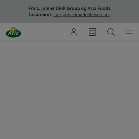
Fra 1. juni er DMK Group og Arla Foods
fusioneret.
Læs pressemeddelelsen her