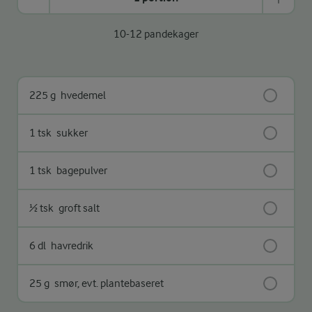
10-12 pandekager
225 g
hvedemel
1 tsk
sukker
1 tsk
bagepulver
½ tsk
groft salt
6 dl
havredrik
25 g
smør, evt. plantebaseret