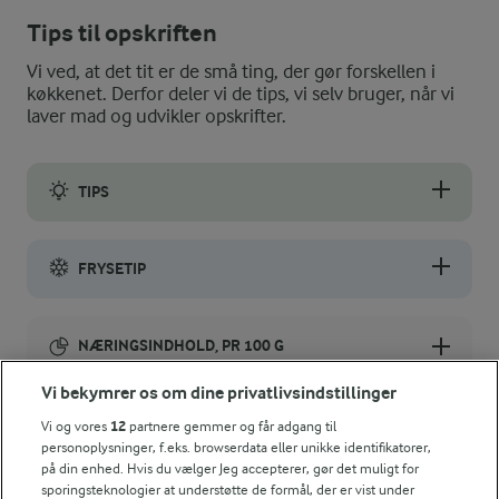
Tips til opskriften
Vi ved, at det tit er de små ting, der gør forskellen i
køkkenet. Derfor deler vi de tips, vi selv bruger, når vi
laver mad og udvikler opskrifter.
TIPS
Du kan tilsætte vaniljesukker, kardemomme og/eller citronskal 
FRYSETIP
Læg bagepapir mellem pandekagerne, når du fryser dem ned. S
NÆRINGSINDHOLD, PR 100 G
Vi bekymrer os om dine privatlivsindstillinger
Energiindhold:
Server fx denne iskaffe med havredrik til dine
Vi og vores
12
partnere gemmer og får adgang til
pandekager
697 kJ / 166 kcal
personoplysninger, f.eks. browserdata eller unikke identifikatorer,
på din enhed. Hvis du vælger Jeg accepterer, gør det muligt for
sporingsteknologier at understøtte de formål, der er vist under