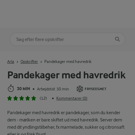
Søg på kategori
Indtast søgeord for at søge
Arla
Opskrifter
Pandekager med havredrik
Pandekager med havredrik
30 MIN
Arbejdstid: 30 min
•
FRYSEEGNET
(12)
Kommentarer (0)
•
Pandekager med havredrik er pandekager, som du kender
dem - mælken er bare skiftet ud med havredrik. Server dem
med dit yndlingstilbehør, fx marmelade, sukker og citronsaft
eller is og frisk frugt.