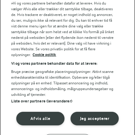
Energifordeling
»Vi og vores partnere behandler datafor at levere«. Hvis du
vælger Afvis alle eller trækker dit samtykke tilbage, deaktiveres
de. Hvis trackere er deaktiveret, er noget indhold og annoncer,
ENERGI PR 100 G
du ser, muligvis ikke så relevant for dig. Du kan til enhver tid få
vist denne menu igen for at ændre dine valg eller trække
1,5 g
Fiber:
samtykke tilbage når som helst ved at klikke Vis formål på linket
nederst på websiden [eller det flydende ikon nederst til venstre
på websiden, hvis det er relevant]. Dine valg vil have virkning i
2,7 g
Protein:
vores Website. Se vores privatliv politik for at få flere
oplysninger.
Cookie politik
6,1 g
Fedt:
Vi og vores partnere behandler data for at levere:
Bruge præcise geografiske placeringsoplysninger. Aktivt scanne
enhedskarakteristika til identifikation. Opbevare og/eller tilgå
25 g
Kulhydrat:
oplysninger på en enhed. Tilpasset annoncering og indhold,
annoncerings- og indholdsmåling, målgruppeundersøgelser og
udvikling af tjenester.
Liste over partnere (leverandører)
Afvis alle
Jeg accepterer
15 MIN