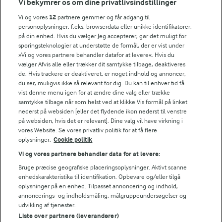
Vi bekymrer os om dine privatlivsindstillinger
Bedømmelse
Vi og vores
12
partnere gemmer og får adgang til
personoplysninger, f.eks. browserdata eller unikke identifikatorer,
1
2
3
4
5
på din enhed. Hvis du vælger Jeg accepterer, gør det muligt for
sporingsteknologier at understøtte de formål, der er vist under
»Vi og vores partnere behandler datafor at levere«. Hvis du
vælger Afvis alle eller trækker dit samtykke tilbage, deaktiveres
de. Hvis trackere er deaktiveret, er noget indhold og annoncer,
Tips til opskriften
du ser, muligvis ikke så relevant for dig. Du kan til enhver tid få
vist denne menu igen for at ændre dine valg eller trække
Vi ved, at det tit er de små ting, der gør forskellen i
samtykke tilbage når som helst ved at klikke Vis formål på linket
køkkenet. Derfor deler vi de tips, vi selv bruger, når vi
nederst på websiden [eller det flydende ikon nederst til venstre
laver mad og udvikler opskrifter.
på websiden, hvis det er relevant]. Dine valg vil have virkning i
vores Website. Se vores privatliv politik for at få flere
oplysninger.
Cookie politik
TIPS
Vi og vores partnere behandler data for at levere:
Bruge præcise geografiske placeringsoplysninger. Aktivt scanne
På sociale medier bliver der ofte lagt låg på panden, når der e
enhedskarakteristika til identifikation. Opbevare og/eller tilgå
NÆRINGSINDHOLD, PR 100 G
oplysninger på en enhed. Tilpasset annoncering og indhold,
annoncerings- og indholdsmåling, målgruppeundersøgelser og
udvikling af tjenester.
Energiindhold:
Prøv også disse stegte tacos med mexi smag.
Liste over partnere (leverandører)