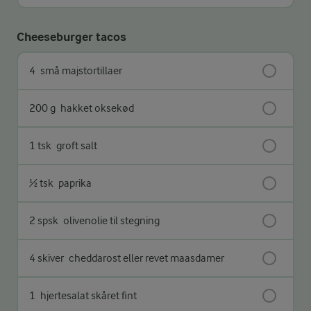
Cheeseburger tacos
4
små majstortillaer
200 g
hakket oksekød
1 tsk
groft salt
½ tsk
paprika
2 spsk
olivenolie til stegning
4 skiver
cheddarost eller revet maasdamer
1
hjertesalat skåret fint