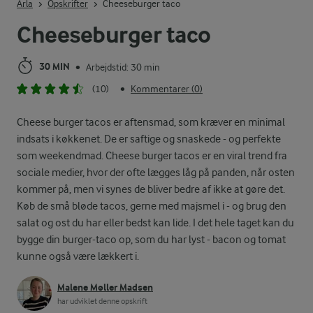
Arla
Opskrifter
Cheeseburger taco
Cheeseburger taco
30 MIN
Arbejdstid: 30 min
•
(10)
Kommentarer (0)
•
Cheese burger tacos er aftensmad, som kræver en minimal
indsats i køkkenet. De er saftige og snaskede - og perfekte
som weekendmad. Cheese burger tacos er en viral trend fra
sociale medier, hvor der ofte lægges låg på panden, når osten
kommer på, men vi synes de bliver bedre af ikke at gøre det.
Køb de små bløde tacos, gerne med majsmel i - og brug den
salat og ost du har eller bedst kan lide. I det hele taget kan du
bygge din burger-taco op, som du har lyst - bacon og tomat
kunne også være lækkert i.
Malene Møller Madsen
har udviklet denne opskrift