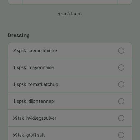
4 små tacos
Dressing
2 spsk
creme fraiche
1 spsk
mayonnaise
1 spsk
tomatketchup
1 spsk
dijonsennep
½ tsk
hvidløgspulver
¼ tsk
groft salt