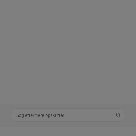
Søg på kategori
Indtast søgeord for at søge