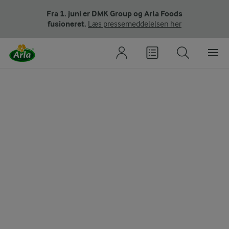
Fra 1. juni er DMK Group og Arla Foods
fusioneret.
Læs pressemeddelelsen her