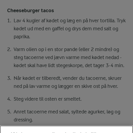
Cheeseburger tacos
Lav 4 kugler af kødet og læg en på hver tortilla. Tryk
kødet ud med en gaffel og drys dem med salt og
paprika.
Varm olien op i en stor pande (eller 2 mindre) og
steg tacoerne ved jævn varme med kødet nedad -
kødet skal have lidt stegeskorpe, det tager 3-4 min.
Når kødet er tilberedt, vender du tacoerne, skruer
ned på lav varme og lægger en skive ost på hver.
Steg videre til osten er smeltet.
Anret tacoerne med salat, syltede agurker, løg og
dressing.