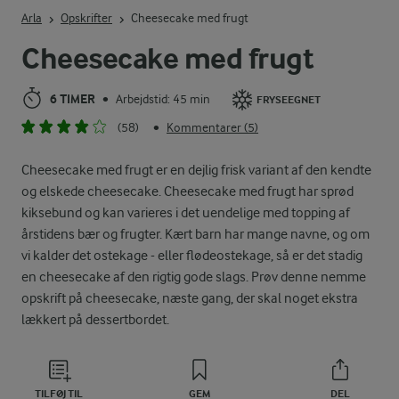
Indtast søgeord for at søge
Arla
Opskrifter
Cheesecake med frugt
Cheesecake med frugt
6 TIMER
Arbejdstid: 45 min
•
FRYSEEGNET
(58)
Kommentarer (5)
•
Cheesecake med frugt er en dejlig frisk variant af den kendte
og elskede cheesecake. Cheesecake med frugt har sprød
kiksebund og kan varieres i det uendelige med topping af
årstidens bær og frugter. Kært barn har mange navne, og om
vi kalder det ostekage - eller flødeostekage, så er det stadig
en cheesecake af den rigtig gode slags. Prøv denne nemme
opskrift på cheesecake, næste gang, der skal noget ekstra
lækkert på dessertbordet.
TILFØJ TIL
GEM
DEL