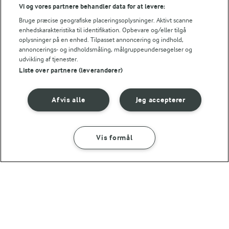
Vi og vores partnere behandler data for at levere:
ENERGI PR 100 G
Bruge præcise geografiske placeringsoplysninger. Aktivt scanne
enhedskarakteristika til identifikation. Opbevare og/eller tilgå
1,4 g
Fiber:
oplysninger på en enhed. Tilpasset annoncering og indhold,
annoncerings- og indholdsmåling, målgruppeundersøgelser og
udvikling af tjenester.
4 g
Protein:
Liste over partnere (leverandører)
15,8 g
Fedt:
Afvis alle
Jeg accepterer
14,3 g
Kulhydrat:
Vis formål
SÅDAN GØR DU
INGREDIENSER
6 TIMER
Cheesecake med frugt
10 TIMER
Cheesecake