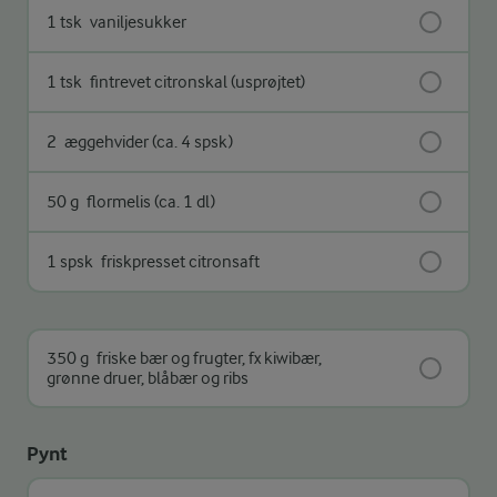
1 tsk
vaniljesukker
1 tsk
fintrevet citronskal (usprøjtet)
2
æggehvider (ca. 4 spsk)
50 g
flormelis (ca. 1 dl)
1 spsk
friskpresset citronsaft
350 g
friske bær og frugter, fx kiwibær,
grønne druer, blåbær og ribs
Pynt