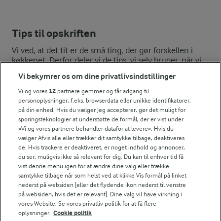
Tips til opskriften
Vi ved, at det tit er de små ting, der gør forskellen i
køkkenet. Derfor deler vi de tips, vi selv bruger, når vi
laver mad og udvikler opskrifter.
Vi bekymrer os om dine privatlivsindstillinger
Vi og vores
12
partnere gemmer og får adgang til
personoplysninger, f.eks. browserdata eller unikke identifikatorer,
FRYSETIP
på din enhed. Hvis du vælger Jeg accepterer, gør det muligt for
sporingsteknologier at understøtte de formål, der er vist under
Flødeostekagen kan fryses inden du pynter med bær.
»Vi og vores partnere behandler datafor at levere«. Hvis du
NÆRINGSINDHOLD, PR 100 G
vælger Afvis alle eller trækker dit samtykke tilbage, deaktiveres
de. Hvis trackere er deaktiveret, er noget indhold og annoncer,
du ser, muligvis ikke så relevant for dig. Du kan til enhver tid få
Energiindhold:
vist denne menu igen for at ændre dine valg eller trække
Klassisk udgave af den dejlige cheesecake - varier
samtykke tilbage når som helst ved at klikke Vis formål på linket
med frugt og bær, som du synes.
896 kJ / 214 kcal
nederst på websiden [eller det flydende ikon nederst til venstre
på websiden, hvis det er relevant]. Dine valg vil have virkning i
vores Website. Se vores privatliv politik for at få flere
Energifordeling
oplysninger.
Cookie politik