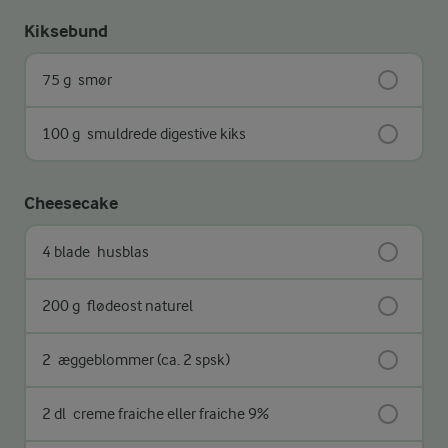
Kiksebund
75 g
smør
100 g
smuldrede digestive kiks
Cheesecake
4 blade
husblas
200 g
flødeost naturel
2
æggeblommer (ca. 2 spsk)
2 dl
creme fraiche eller fraiche 9%