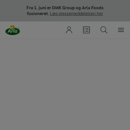
Fra 1. juni er DMK Group og Arla Foods
fusioneret.
Læs pressemeddelelsen her