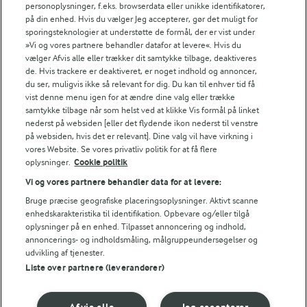
personoplysninger, f.eks. browserdata eller unikke identifikatorer,
Tips til opskriften
på din enhed. Hvis du vælger Jeg accepterer, gør det muligt for
sporingsteknologier at understøtte de formål, der er vist under
Vi ved, at det tit er de små ting, der gør forskellen i
»Vi og vores partnere behandler datafor at levere«. Hvis du
køkkenet. Derfor deler vi de tips, vi selv bruger, når vi
vælger Afvis alle eller trækker dit samtykke tilbage, deaktiveres
laver mad og udvikler opskrifter.
de. Hvis trackere er deaktiveret, er noget indhold og annoncer,
du ser, muligvis ikke så relevant for dig. Du kan til enhver tid få
vist denne menu igen for at ændre dine valg eller trække
samtykke tilbage når som helst ved at klikke Vis formål på linket
TIPS
nederst på websiden [eller det flydende ikon nederst til venstre
på websiden, hvis det er relevant]. Dine valg vil have virkning i
Det overskydende chokolade, kan du bare lade stivne og bruge 
vores Website. Se vores privatliv politik for at få flere
oplysninger.
Cookie politik
NÆRINGSINDHOLD, PR 100 G
Vi og vores partnere behandler data for at levere:
Energiindhold:
Bruge præcise geografiske placeringsoplysninger. Aktivt scanne
Sådan tempererer du chokoladen til
enhedskarakteristika til identifikation. Opbevare og/eller tilgå
flødebolleovertrækket - så du får en blank
1620 kJ / 387 kcal
oplysninger på en enhed. Tilpasset annoncering og indhold,
chokoladeskal med knæk.
annoncerings- og indholdsmåling, målgruppeundersøgelser og
udvikling af tjenester.
Energifordeling
Liste over partnere (leverandører)
ENERGI PR 100 G