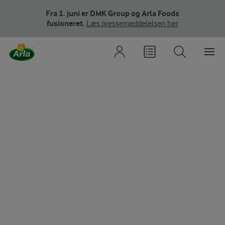
Fra 1. juni er DMK Group og Arla Foods
fusioneret.
Læs pressemeddelelsen her