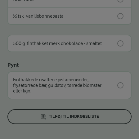
½ tsk
vaniljebønnepasta
500 g
finthakket mørk chokolade - smeltet
Pynt
Finthakkede usaltede pistacienødder,
frysetørrede bær, guldstøv, tørrede blomster
eller lign.
TILFØJ TIL INDKØBSLISTE