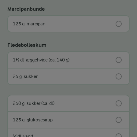
Marcipanbunde
125 g
marcipan
Flødebolleskum
1½ dl
æggehvide (ca. 140 g)
25 g
sukker
250 g
sukker (ca. dl)
125 g
glukosesirup
¾ dl
vand