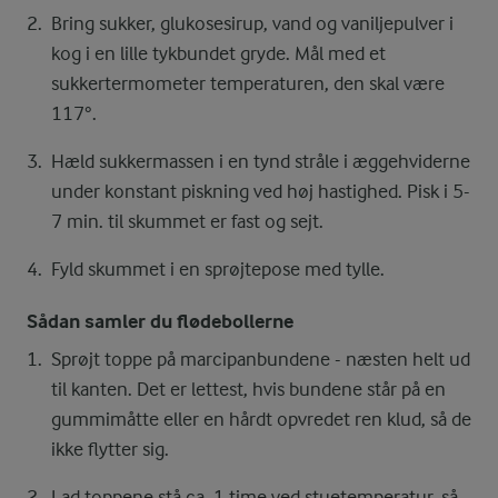
Bring sukker, glukosesirup, vand og vaniljepulver i
kog i en lille tykbundet gryde. Mål med et
sukkertermometer temperaturen, den skal være
117°.
Hæld sukkermassen i en tynd stråle i æggehviderne
under konstant piskning ved høj hastighed. Pisk i 5-
7 min. til skummet er fast og sejt.
Fyld skummet i en sprøjtepose med tylle.
Sådan samler du flødebollerne
Sprøjt toppe på marcipanbundene - næsten helt ud
til kanten. Det er lettest, hvis bundene står på en
gummimåtte eller en hårdt opvredet ren klud, så de
ikke flytter sig.
Lad toppene stå ca. 1 time ved stuetemperatur, så