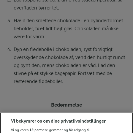
overfladen tørrer let.
Hæld den smeltede chokolade i en cylinderformet
beholder, fx et lidt højt glas. Chokoladen må ikke
være for varm.
Dyp en flødebolle i chokoladen, ryst forsigtigt
overskydende chokolade af, vend den hurtigt rundt
og pynt den, mens chokoladen er våd. Lad den
stivne på et stykke bagepapir. Fortsæt med de
resterende flødeboller.
Bedømmelse
1
2
3
4
5
Vi bekymrer os om dine privatlivsindstillinger
Vi og vores
12
partnere gemmer og får adgang til