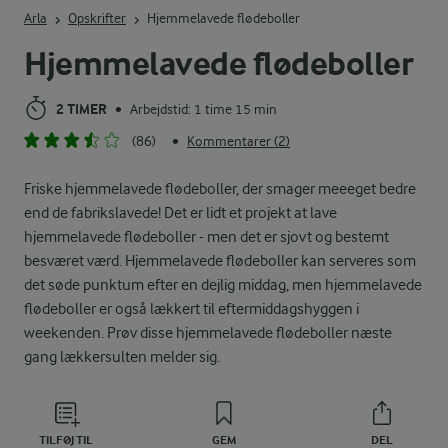
Arla
Opskrifter
Hjemmelavede flødeboller
Hjemmelavede flødeboller
2 TIMER
Arbejdstid: 1 time 15 min
•
(86)
Kommentarer (2)
•
Friske hjemmelavede flødeboller, der smager meeeget bedre
end de fabrikslavede! Det er lidt et projekt at lave
hjemmelavede flødeboller - men det er sjovt og bestemt
besværet værd. Hjemmelavede flødeboller kan serveres som
det søde punktum efter en dejlig middag, men hjemmelavede
flødeboller er også lækkert til eftermiddagshyggen i
weekenden. Prøv disse hjemmelavede flødeboller næste
gang lækkersulten melder sig.
TILFØJ TIL
GEM
DEL