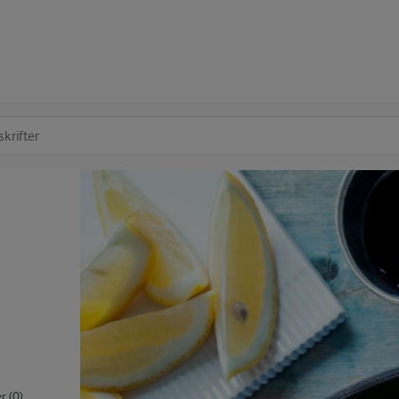
at søge
 (0)