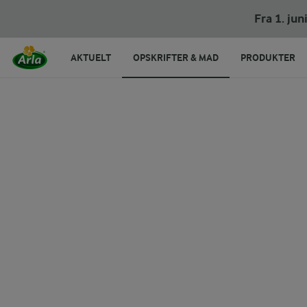
Grøn gryde med timian og citron
Fra 1. ju
AKTUELT
OPSKRIFTER & MAD
PRODUKTER