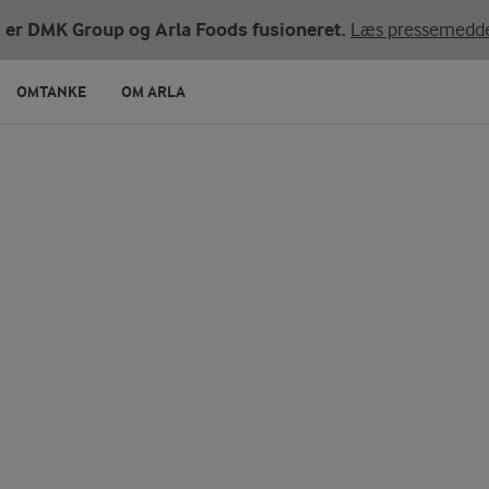
ni er DMK Group og Arla Foods fusioneret.
Læs pressemedde
OMTANKE
OM ARLA