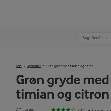
Søg på kategori
Indtast søgeord for 
Arla
Opskrifter
Grøn gryde med timian og citron
Grøn gryde med
timian og citron
30 MIN
(20)
Kommentarer
•