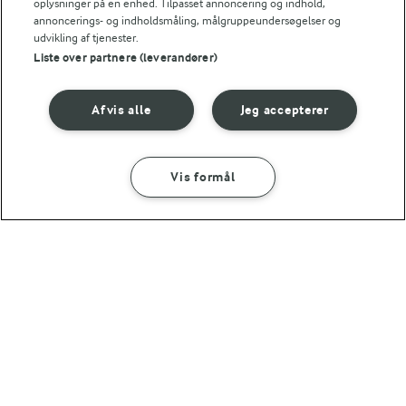
oplysninger på en enhed. Tilpasset annoncering og indhold,
annoncerings- og indholdsmåling, målgruppeundersøgelser og
udvikling af tjenester.
Liste over partnere (leverandører)
Afvis alle
Jeg accepterer
Vis formål
6 TIMER 40 MIN
3 TIMER
Pavlova
Chokoladekage
(51)
(97)