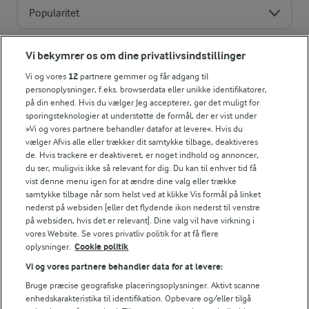
Popularitet
Vi bekymrer os om dine privatlivsindstillinger
Vi og vores
12
partnere gemmer og får adgang til
personoplysninger, f.eks. browserdata eller unikke identifikatorer,
på din enhed. Hvis du vælger Jeg accepterer, gør det muligt for
sporingsteknologier at understøtte de formål, der er vist under
»Vi og vores partnere behandler datafor at levere«. Hvis du
vælger Afvis alle eller trækker dit samtykke tilbage, deaktiveres
de. Hvis trackere er deaktiveret, er noget indhold og annoncer,
du ser, muligvis ikke så relevant for dig. Du kan til enhver tid få
vist denne menu igen for at ændre dine valg eller trække
samtykke tilbage når som helst ved at klikke Vis formål på linket
nederst på websiden [eller det flydende ikon nederst til venstre
på websiden, hvis det er relevant]. Dine valg vil have virkning i
45 MIN
45 MIN
vores Website. Se vores privatliv politik for at få flere
Rabarbercrumble
Scones
oplysninger.
Cookie politik
(98)
(66)
Vi og vores partnere behandler data for at levere:
Bruge præcise geografiske placeringsoplysninger. Aktivt scanne
enhedskarakteristika til identifikation. Opbevare og/eller tilgå