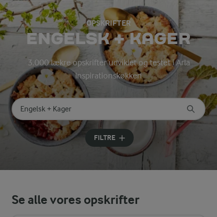
OPSKRIFTER
ENGELSK + KAGER
3.000 lækre opskrifter udviklet og testet i Arla
Inspirationskøkken
Søg på kategori
Indtast søgeord for at søge
FILTRE
Se alle vores opskrifter