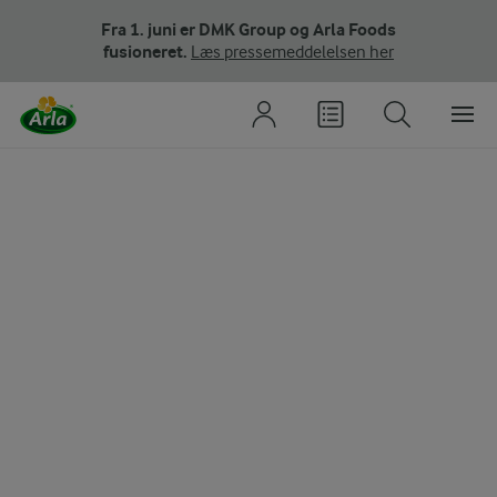
Fra 1. juni er DMK Group og Arla Foods
fusioneret.
Læs pressemeddelelsen her