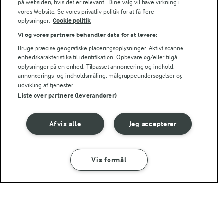
på websiden, hvis det er relevant]. Dine valg vil have virkning i
vores Website. Se vores privatliv politik for at få flere
oplysninger.
Cookie politik
Vi og vores partnere behandler data for at levere:
Bruge præcise geografiske placeringsoplysninger. Aktivt scanne
30 MIN
15 MIN
enhedskarakteristika til identifikation. Opbevare og/eller tilgå
Stjerneskud
Avocado med rejer og
oplysninger på en enhed. Tilpasset annoncering og indhold,
stenbiderrogn
annoncerings- og indholdsmåling, målgruppeundersøgelser og
(23)
udvikling af tjenester.
(224)
Liste over partnere (leverandører)
Afvis alle
Jeg accepterer
Vis formål