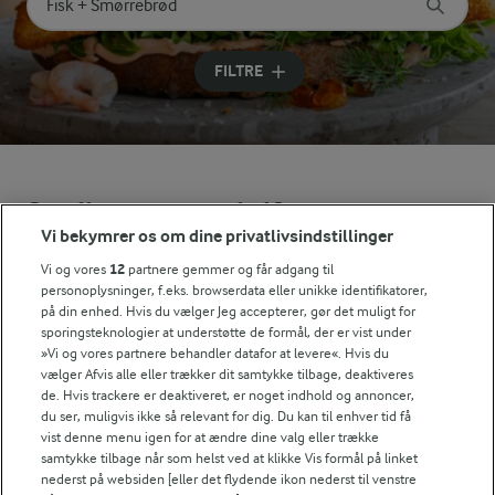
Søg på kategori
Indtast søgeord for at søge
FILTRE
Se alle vores opskrifter
Vi bekymrer os om dine privatlivsindstillinger
Vi og vores
12
partnere gemmer og får adgang til
Popularitet
personoplysninger, f.eks. browserdata eller unikke identifikatorer,
på din enhed. Hvis du vælger Jeg accepterer, gør det muligt for
sporingsteknologier at understøtte de formål, der er vist under
»Vi og vores partnere behandler datafor at levere«. Hvis du
vælger Afvis alle eller trækker dit samtykke tilbage, deaktiveres
de. Hvis trackere er deaktiveret, er noget indhold og annoncer,
du ser, muligvis ikke så relevant for dig. Du kan til enhver tid få
vist denne menu igen for at ændre dine valg eller trække
samtykke tilbage når som helst ved at klikke Vis formål på linket
nederst på websiden [eller det flydende ikon nederst til venstre