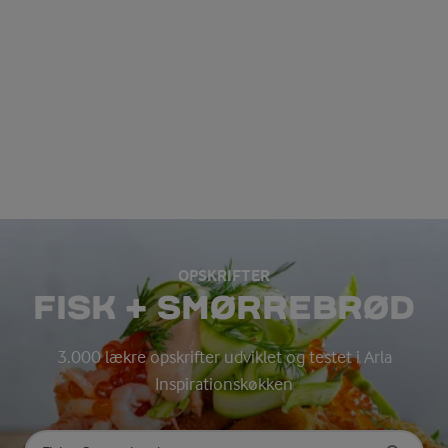
OPSKRIFTER
FISK + SMØRREBRØD
3.000 lækre opskrifter udviklet og testet i Arla
Inspirationskøkken