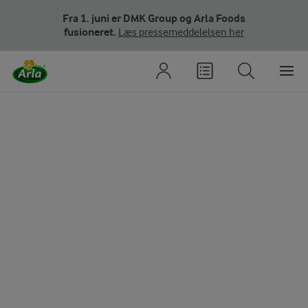
Fra 1. juni er DMK Group og Arla Foods
fusioneret.
Læs pressemeddelelsen her