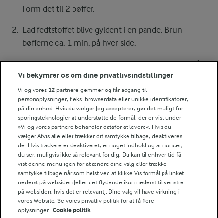
Form det til 2 bøffer.
Lad fedtstoffet blive gyldent i en pande. Brun
bøfferne ca. 1 min. på hver side.
Skru ned til jævn varme og steg dem ca. 3 min. på
Vi bekymrer os om dine privatlivsindstillinger
hver side - tjek at kødsaften er klar.
Vi og vores
12
partnere gemmer og får adgang til
personoplysninger, f.eks. browserdata eller unikke identifikatorer,
Anret kyllingebøffer, lidt af spinatsalaten og
på din enhed. Hvis du vælger Jeg accepterer, gør det muligt for
skyrdressingen på tallerkener med ristet rugbrød.
sporingsteknologier at understøtte de formål, der er vist under
Server resten af skyrdressingen og spinatsalaten ved
»Vi og vores partnere behandler datafor at levere«. Hvis du
vælger Afvis alle eller trækker dit samtykke tilbage, deaktiveres
siden af.
de. Hvis trackere er deaktiveret, er noget indhold og annoncer,
du ser, muligvis ikke så relevant for dig. Du kan til enhver tid få
vist denne menu igen for at ændre dine valg eller trække
samtykke tilbage når som helst ved at klikke Vis formål på linket
Bedømmelse
nederst på websiden [eller det flydende ikon nederst til venstre
på websiden, hvis det er relevant]. Dine valg vil have virkning i
1
2
3
4
5
vores Website. Se vores privatliv politik for at få flere
oplysninger.
Cookie politik