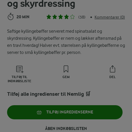
og skyrdressing
20 MIN
(38)
Kommentarer (0)
•
Saftige kyllingebøffer serveret med spinatsalat og
skyrdressing. Kyllingebøffer er nem og lækker aftensmad på
en travl hverdag! Halver evt. størrelsen på kyllingebøfferne og
server to små kyllingebøffer pr. person.
TILFØJ TIL
GEM
DEL
INDKØBSLISTE
Tilføj alle ingredienser til Nemlig 🛒
TILFØJ INGREDIENSERNE
ÅBEN INDKØBSLISTEN