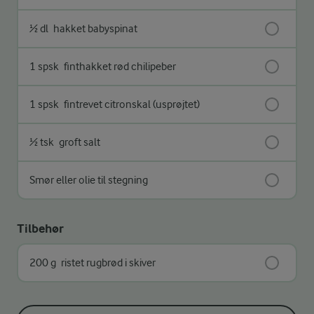
½ dl
hakket babyspinat
1 spsk
finthakket rød chilipeber
1 spsk
fintrevet citronskal (usprøjtet)
½ tsk
groft salt
Smør eller olie til stegning
Tilbehør
200 g
ristet rugbrød i skiver