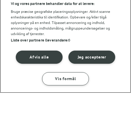
Vi og vores partnere behandler data for at levere:
Bruge præcise geografiske placeringsoplysninger. Aktivt scanne
NÆRINGSINDHOLD, PR 100 G
enhedskarakteristika til identifikation. Opbevare og/eller tilgå
oplysninger på en enhed. Tilpasset annoncering og indhold,
Energiindhold:
annoncerings- og indholdsmåling, målgruppeundersøgelser og
udvikling af tjenester.
482 kJ / 115 kcal
Liste over partnere (leverandører)
Energifordeling
For at se denne video skal du give tilladelse
Afvis alle
Jeg accepterer
til de nødvendige cookies.
ENERGI PR 100 G
GIV TILLADELSE HER
Vis formål
SÅDAN GØR DU
INGREDIENSER
2,6 g
Fiber:
7,9 g
Protein:
20 MIN
RELATERET VIDEO
Kyllingebøffer med spinat og
Sådan laver du Kyllingebøffer med spinat og
skyrdressing
4,2 g
Fedt:
skyrdressing
Se hvordan du laver de saftige kyllingebøffer i denne video.
11,3 g
Kulhydrat: