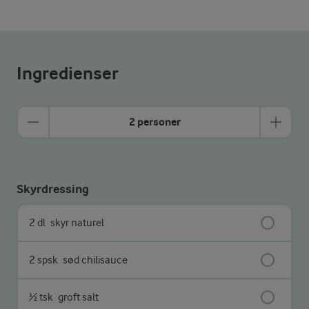
Ingredienser
2 personer
Skyrdressing
2 dl
skyr naturel
2 spsk
sød chilisauce
½ tsk
groft salt