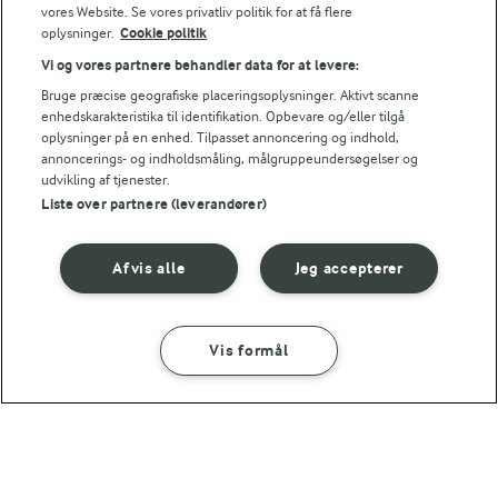
vores Website. Se vores privatliv politik for at få flere
oplysninger.
Cookie politik
Vi og vores partnere behandler data for at levere:
Bruge præcise geografiske placeringsoplysninger. Aktivt scanne
Andre gode forslag
enhedskarakteristika til identifikation. Opbevare og/eller tilgå
oplysninger på en enhed. Tilpasset annoncering og indhold,
annoncerings- og indholdsmåling, målgruppeundersøgelser og
udvikling af tjenester.
Liste over partnere (leverandører)
Afvis alle
Jeg accepterer
Vis formål
SÅDAN GØR DU
INGREDIENSER
30 MIN
TRADITION FOR FORNYELSE
15 MIN
Friske forårsruller
Læs hvad vores
Nicecream med skyr, banan og
med
landmænd arbejder med
peanutbutter