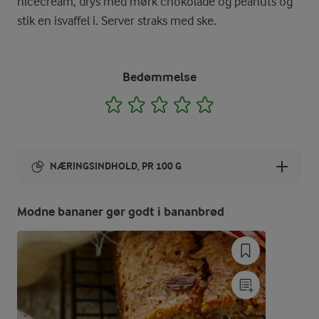
nicecream, drys med mørk chokolade og peanuts og
stik en isvaffel i. Server straks med ske.
Bedømmelse
1
2
3
4
5
NÆRINGSINDHOLD, PR 100 G
Energiindhold:
Modne bananer gør godt i bananbrød
692 kJ / 165 kcal
Energifordeling
ENERGI PR 100 G