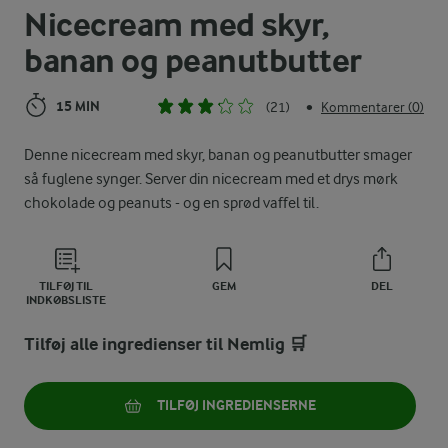
Nicecream med skyr,
banan og peanutbutter
15 MIN
(21)
Kommentarer (0)
•
Denne nicecream med skyr, banan og peanutbutter smager
så fuglene synger. Server din nicecream med et drys mørk
chokolade og peanuts - og en sprød vaffel til.
TILFØJ TIL
GEM
DEL
INDKØBSLISTE
Tilføj alle ingredienser til Nemlig 🛒
TILFØJ INGREDIENSERNE