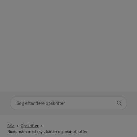
Søg på kategori
Indtast søgeord for at søge
Arla
Opskrifter
Nicecream med skyr, banan og peanutbutter