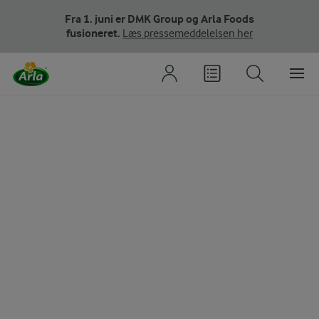
Fra 1. juni er DMK Group og Arla Foods
fusioneret.
Læs pressemeddelelsen her