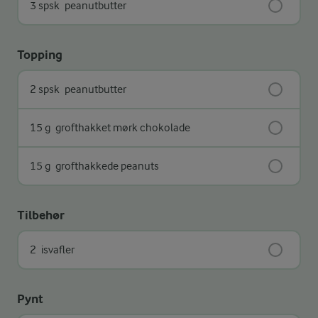
3 spsk
peanutbutter
Topping
2 spsk
peanutbutter
15 g
grofthakket mørk chokolade
15 g
grofthakkede peanuts
Tilbehør
2
isvafler
Pynt