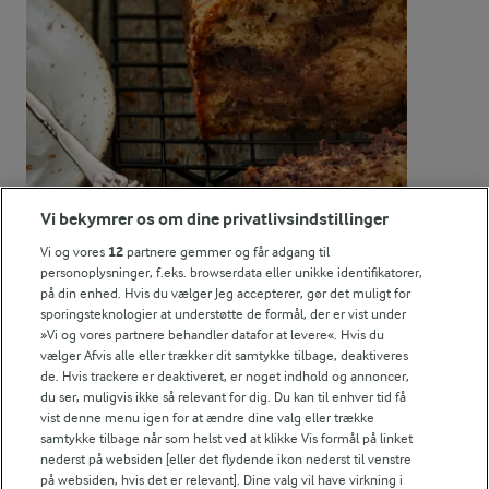
1,9 g
Fiber:
6,3 g
Protein:
7,4 g
Fedt:
18,3 g
Kulhydrat:
Vi bekymrer os om dine privatlivsindstillinger
Vi og vores
12
partnere gemmer og får adgang til
personoplysninger, f.eks. browserdata eller unikke identifikatorer,
på din enhed. Hvis du vælger Jeg accepterer, gør det muligt for
sporingsteknologier at understøtte de formål, der er vist under
»Vi og vores partnere behandler datafor at levere«. Hvis du
vælger Afvis alle eller trækker dit samtykke tilbage, deaktiveres
1 TIME 45 MIN
de. Hvis trackere er deaktiveret, er noget indhold og annoncer,
Bananbrød
du ser, muligvis ikke så relevant for dig. Du kan til enhver tid få
vist denne menu igen for at ændre dine valg eller trække
(125)
samtykke tilbage når som helst ved at klikke Vis formål på linket
nederst på websiden [eller det flydende ikon nederst til venstre
på websiden, hvis det er relevant]. Dine valg vil have virkning i