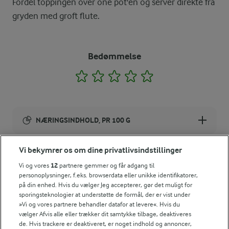
Fordel toppingen over one pot'en og server direkte fra
gryden med groft flute.
Bedømmelse
1
2
3
4
5
NÆRINGSINDHOLD, PR 100 G
Energiindhold:
Vi bekymrer os om dine privatlivsindstillinger
Prøv også denne italiensk inspirerede one pot.
402 kJ / 96 kcal
Vi og vores
12
partnere gemmer og får adgang til
personoplysninger, f.eks. browserdata eller unikke identifikatorer,
på din enhed. Hvis du vælger Jeg accepterer, gør det muligt for
Energifordeling
sporingsteknologier at understøtte de formål, der er vist under
»Vi og vores partnere behandler datafor at levere«. Hvis du
vælger Afvis alle eller trækker dit samtykke tilbage, deaktiveres
ENERGI PR 100 G
de. Hvis trackere er deaktiveret, er noget indhold og annoncer,