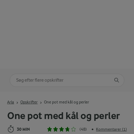
Søg på kategori
Indtast søgeord for at søge
Arla
Opskrifter
One pot med kål og perler
One pot med kål og perler
30 MIN
(48)
Kommentarer (1)
•