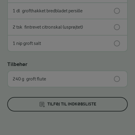
1 dl
grofthakket bredbladet persille
2 tsk
fintrevet citronskal (usprøjtet)
1 nip groft salt
Tilbehør
240 g
groft flute
TILFØJ TIL INDKØBSLISTE