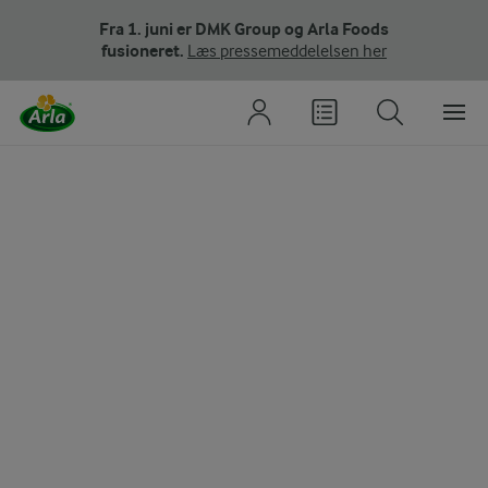
Fra 1. juni er DMK Group og Arla Foods
fusioneret.
Læs pressemeddelelsen her