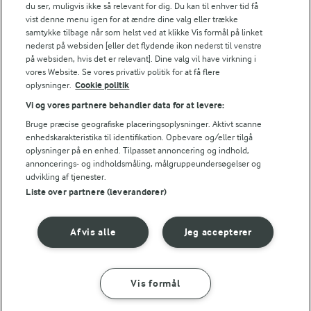
du ser, muligvis ikke så relevant for dig. Du kan til enhver tid få
2,3 g
Fiber:
vist denne menu igen for at ændre dine valg eller trække
samtykke tilbage når som helst ved at klikke Vis formål på linket
nederst på websiden [eller det flydende ikon nederst til venstre
3 g
Protein:
på websiden, hvis det er relevant]. Dine valg vil have virkning i
vores Website. Se vores privatliv politik for at få flere
oplysninger.
Cookie politik
2,5 g
Fedt:
Vi og vores partnere behandler data for at levere:
Bruge præcise geografiske placeringsoplysninger. Aktivt scanne
15,2 g
Kulhydrat:
enhedskarakteristika til identifikation. Opbevare og/eller tilgå
oplysninger på en enhed. Tilpasset annoncering og indhold,
annoncerings- og indholdsmåling, målgruppeundersøgelser og
udvikling af tjenester.
Liste over partnere (leverandører)
30 MIN
Afvis alle
Jeg accepterer
Italiensk inspireret one pot
(82)
Vis formål
SÅDAN GØR DU
INGREDIENSER