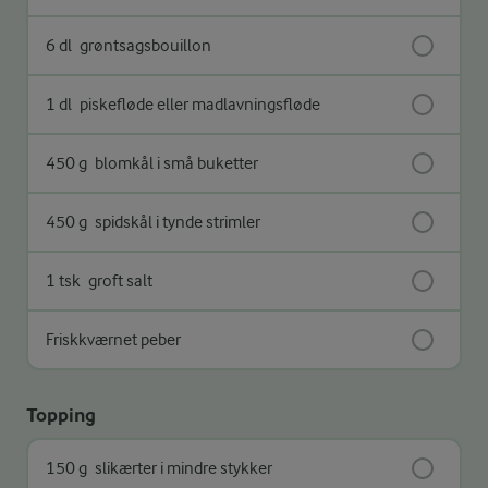
6 dl
grøntsagsbouillon
1 dl
piskefløde eller madlavningsfløde
450 g
blomkål i små buketter
450 g
spidskål i tynde strimler
1 tsk
groft salt
Friskkværnet peber
Topping
150 g
slikærter i mindre stykker