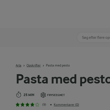
Søg på kategori
Indtast søgeord for 
Arla
Opskrifter
Pasta med pesto
Pasta med pest
25 MIN
FRYSEEGNET
(9)
Kommentarer (0)
•