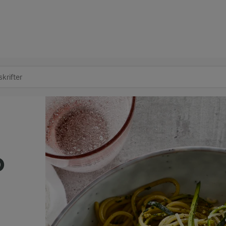
at søge
o