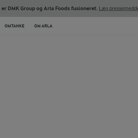
ni er DMK Group og Arla Foods fusioneret.
Læs pressemedde
OMTANKE
OM ARLA