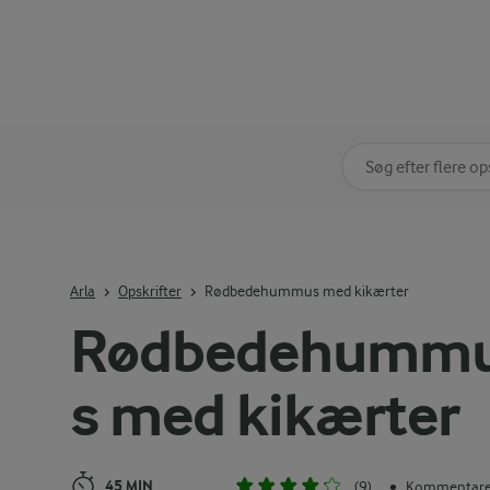
Søg på kategori
Indtast søgeord for 
Arla
Opskrifter
Rødbedehummus med kikærter
Rødbedehumm
s med kikærter
45 MIN
(9)
Kommentarer
•