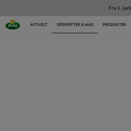
Rødbedehummus med kikærter
Fra 1. ju
AKTUELT
OPSKRIFTER & MAD
PRODUKTER