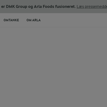
ni er DMK Group og Arla Foods fusioneret.
Læs pressemedde
OMTANKE
OM ARLA