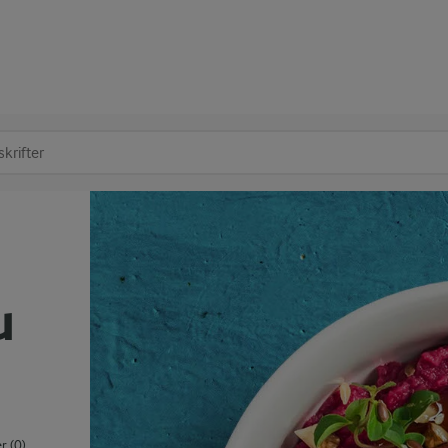
at søge
u
 (0)