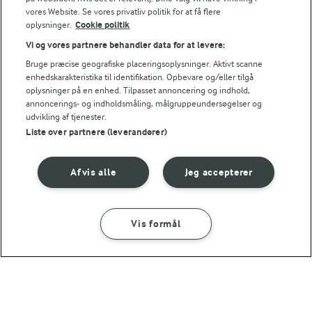
VARIATION
vores Website. Se vores privatliv politik for at få flere
oplysninger.
Cookie politik
Du kan udskifte osten med en revet og bruge en pesto eller tap
Vi og vores partnere behandler data for at levere:
FRYSETIP
Bruge præcise geografiske placeringsoplysninger. Aktivt scanne
enhedskarakteristika til identifikation. Opbevare og/eller tilgå
De snoede brød kan fryses. Lad dem tø op på køkkenbordet ell
oplysninger på en enhed. Tilpasset annoncering og indhold,
annoncerings- og indholdsmåling, målgruppeundersøgelser og
NÆRINGSINDHOLD, PR 100 G
udvikling af tjenester.
Liste over partnere (leverandører)
Energiindhold:
Prøv denne lækre måltidssalat fyldt med
grøntsager - den er også god til madpakken!
902 kJ / 216 kcal
Afvis alle
Jeg accepterer
Energifordeling
Vis formål
SÅDAN GØR DU
INGREDIENSER
ENERGI PR 100 G
2,7 g
Fiber:
1 TIME 30 MIN
Snoede brød - tyrkisk inspirerede
7,5 g
Protein: