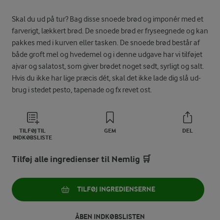
Skal du ud på tur? Bag disse snoede brød og imponér med et
farverigt, lækkert brød. De snoede brød er fryseegnede og kan
pakkes med i kurven eller tasken. De snoede brød består af
både groft mel og hvedemel og i denne udgave har vi tilføjet
ajvar og salatost, som giver brødet noget sødt, syrligt og salt.
Hvis du ikke har lige præcis dét, skal det ikke lade dig slå ud-
brug i stedet pesto, tapenade og fx revet ost.
TILFØJ TIL
GEM
DEL
INDKØBSLISTE
Tilføj alle ingredienser til Nemlig 🛒
TILFØJ INGREDIENSERNE
ÅBEN INDKØBSLISTEN