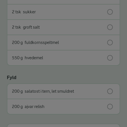
2 tsk
sukker
2 tsk
groft salt
200 g
fuldkornsspeltmel
550 g
hvedemel
Fyld
200 g
salatost i tern, let smuldret
200 g
ajvar relish