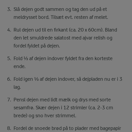
Slå dejen godt sammen og tag den ud på et
meldrysset bord. Tilsæt evt. resten af melet.
Rul dejen ud til en firkant (ca. 20 x 60cm). Bland
den let smuldrede salatost med ajvar relish og
fordel fyldet på dejen.
Fold ⅓ af dejen indover fyldet fra den korteste
ende.
Fold igen ⅓ af dejen indover, så dejpladen nu er i 3
lag.
Pensl dejen med lidt mælk og drys med sorte
sesamfrø. Skær dejen i 12 strimler (ca. 2-3 cm
brede) og sno hver strimmel.
Fordel de snoede brød på to plader med bagepapir