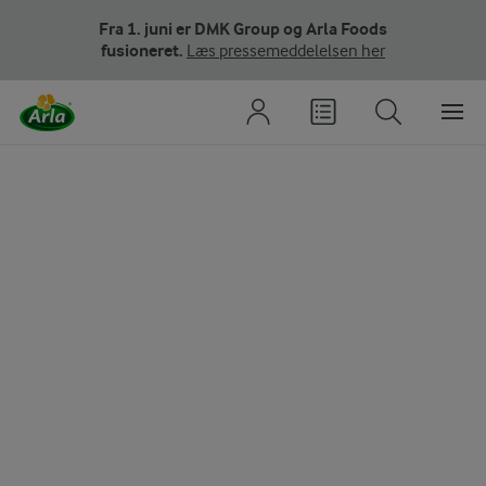
Fra 1. juni er DMK Group og Arla Foods
fusioneret.
Læs pressemeddelelsen her