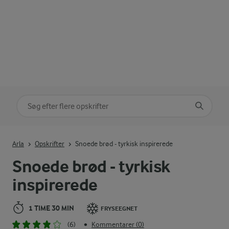
Søg på kategori
Indtast søgeord for at søge
Arla
Opskrifter
Snoede brød - tyrkisk inspirerede
Snoede brød - tyrkisk
inspirerede
1 TIME 30 MIN
FRYSEEGNET
(6)
Kommentarer (0)
•