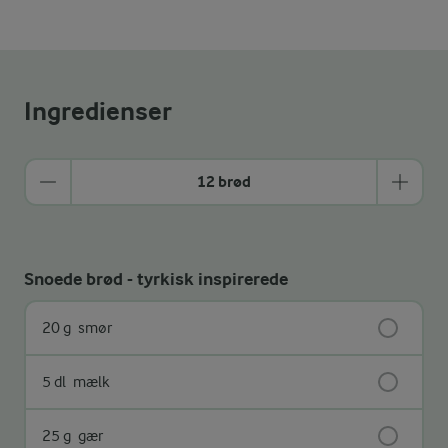
Ingredienser
12 brød
Snoede brød - tyrkisk inspirerede
20 g
smør
5 dl
mælk
25 g
gær