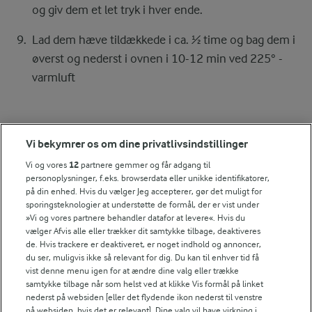
og giv dem et let tryk i hver ende.
Lad dem hæve tildækkede i ca. ½ time og bag dem i
øverst og nederst i ovnen i 10-12 min ved 225° -
varmluft
Bedømmelse
Vi bekymrer os om dine privatlivsindstillinger
1
2
3
4
5
Vi og vores
12
partnere gemmer og får adgang til
personoplysninger, f.eks. browserdata eller unikke identifikatorer,
på din enhed. Hvis du vælger Jeg accepterer, gør det muligt for
sporingsteknologier at understøtte de formål, der er vist under
Tips til opskriften
»Vi og vores partnere behandler datafor at levere«. Hvis du
vælger Afvis alle eller trækker dit samtykke tilbage, deaktiveres
Vi ved, at det tit er de små ting, der gør forskellen i
de. Hvis trackere er deaktiveret, er noget indhold og annoncer,
køkkenet. Derfor deler vi de tips, vi selv bruger, når vi
du ser, muligvis ikke så relevant for dig. Du kan til enhver tid få
laver mad og udvikler opskrifter.
vist denne menu igen for at ændre dine valg eller trække
samtykke tilbage når som helst ved at klikke Vis formål på linket
nederst på websiden [eller det flydende ikon nederst til venstre
på websiden, hvis det er relevant]. Dine valg vil have virkning i