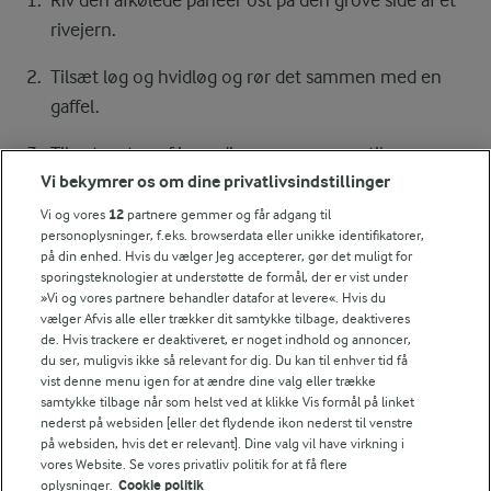
Riv den afkølede paneer ost på den grove side af et
rivejern.
Tilsæt løg og hvidløg og rør det sammen med en
gaffel.
Tilsæt resten af ingredienserne og mos til en
Vi bekymrer os om dine privatlivsindstillinger
ensartet fars.
Vi og vores
12
partnere gemmer og får adgang til
Lad smørret blive gyldent i en pande og steg
personoplysninger, f.eks. browserdata eller unikke identifikatorer,
på din enhed. Hvis du vælger Jeg accepterer, gør det muligt for
frikadellerne ved jævn varme 7-8 min. på hver side.
sporingsteknologier at understøtte de formål, der er vist under
»Vi og vores partnere behandler datafor at levere«. Hvis du
Tag frikadellerne af panden og hold dem varme.
vælger Afvis alle eller trækker dit samtykke tilbage, deaktiveres
de. Hvis trackere er deaktiveret, er noget indhold og annoncer,
Rød pestosauce
du ser, muligvis ikke så relevant for dig. Du kan til enhver tid få
vist denne menu igen for at ændre dine valg eller trække
Hæld fløden i panden sammen med tomatpesto og
samtykke tilbage når som helst ved at klikke Vis formål på linket
nederst på websiden [eller det flydende ikon nederst til venstre
salt.
på websiden, hvis det er relevant]. Dine valg vil have virkning i
vores Website. Se vores privatliv politik for at få flere
Varm saucen igennem under omrøring.
oplysninger.
Cookie politik