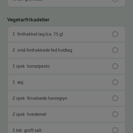
Vegetarfrikadeller
1
finthakket løg (ca. 75 g)
2
små finthakkede fed hvidløg
1 spsk
tomatpesto
1
æg
2 spsk
finvalsede havregryn
2 spsk
hvedemel
1 tsk
groft salt