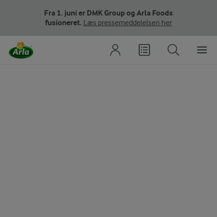
Fra 1. juni er DMK Group og Arla Foods
fusioneret.
Læs pressemeddelelsen her