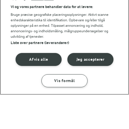
Vi og vores partnere behandler data for at levere:
Server den sammen med frikadeller, kogte kartofler
Bruge præcise geografiske placeringsoplysninger. Aktivt scanne
og salat.
enhedskarakteristika til identifikation. Opbevare og/eller tilgå
oplysninger på en enhed. Tilpasset annoncering og indhold,
annoncerings- og indholdsmåling, målgruppeundersøgelser og
udvikling af tjenester.
Bedømmelse
Liste over partnere (leverandører)
1
2
3
4
5
Afvis alle
Jeg accepterer
Tips til opskriften
Vis formål
SÅDAN GØR DU
INGREDIENSER
Vi ved, at det tit er de små ting, der gør forskellen i
køkkenet. Derfor deler vi de tips, vi selv bruger, når vi
laver mad og udvikler opskrifter.
1 TIME 30 MIN
Vegetarfrikadeller med paneer og
rød pestosauce
FRYSETIP
Vegetarfrikadellerne kan fryses.