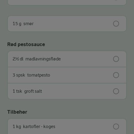
15 g
smør
Rød pestosauce
2½ dl
madlavningsfløde
3 spsk
tomatpesto
1 tsk
groft salt
Tilbehør
1 kg
kartofler - koges