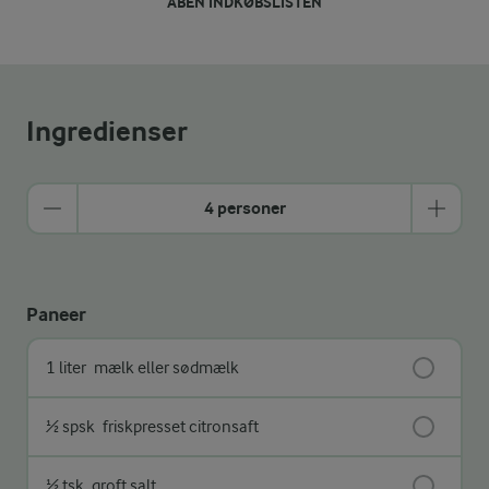
ÅBEN INDKØBSLISTEN
Ingredienser
4 personer
Paneer
1 liter
mælk eller sødmælk
½ spsk
friskpresset citronsaft
½ tsk
groft salt