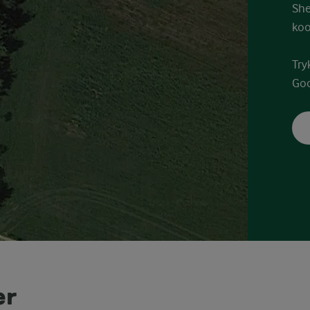
She
koo
Try
Goo
er