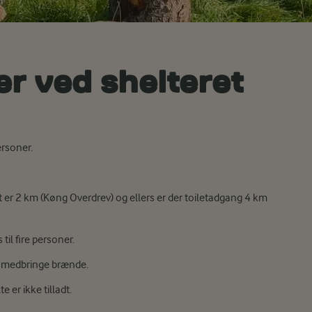
ter ved shelteret
ersoner.
et er 2 km (Køng Overdrev) og ellers er der toiletadgang 4 km
il fire personer.
lv medbringe brænde.
e er ikke tilladt.