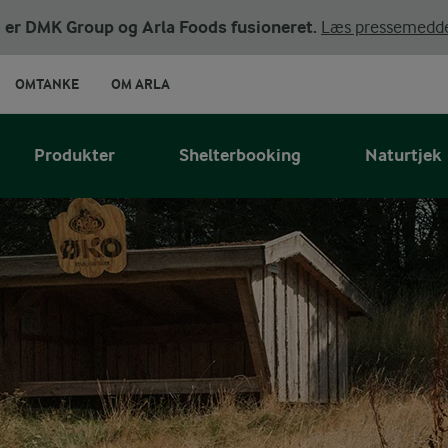
ni er DMK Group og Arla Foods fusioneret.
Læs pressemedde
OMTANKE
OM ARLA
Produkter
Shelterbooking
Naturtjek