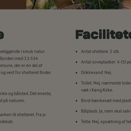
e
Facilite
beliggende i smuk natur
Antal sheltere: 1 stk.
mfjorden med 13.534
Antal sovepladser: 4-(5) p
mmune, der er en del af
g vest for shelteret finder
Drikkevand: Nej.
Toilet: Nej, nærmeste toil
væk i Køng Kirke.
nke og bålsted. Det eneste,
d på naturen.
Bord-bænkesæt med plads t
Bålplads: Ja, men skal se
rken til shelteret. Fra p-
ndskab.
Telte: Nej, opsætning af telt