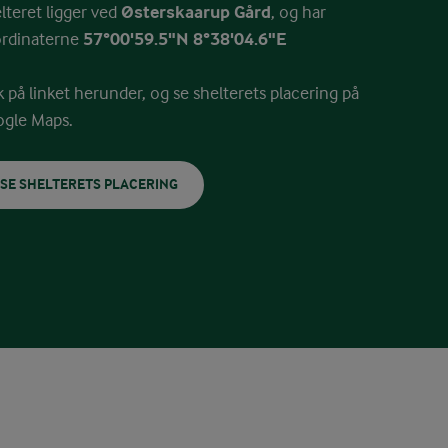
lteret ligger ved
Østerskaarup Gård
, og har
rdinaterne
57°00'59.5"N 8°38'04.6"E
k på linket herunder, og se shelterets placering på
gle Maps.
SE SHELTERETS PLACERING