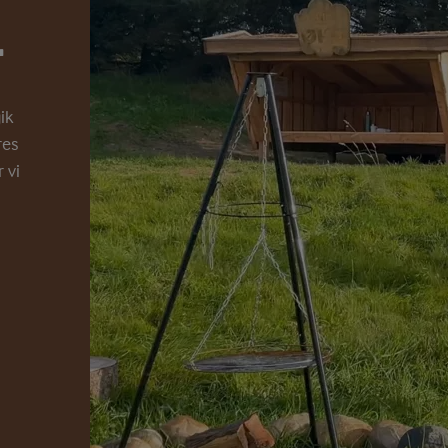
r
ik
res
 vi