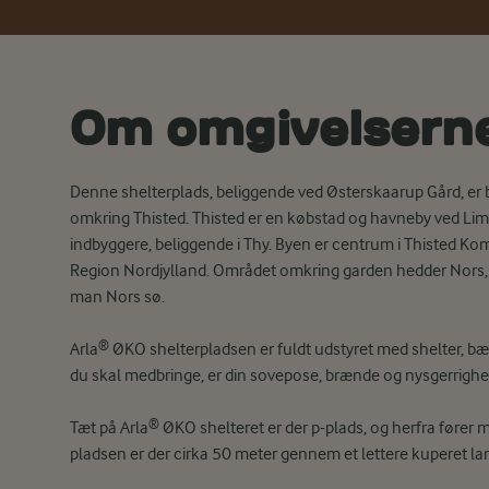
Om omgivelsern
Denne shelterplads, beliggende ved Østerskaarup Gård, er 
omkring Thisted. Thisted er en købstad og havneby ved Li
indbyggere, beliggende i Thy. Byen er centrum i Thisted Ko
Region Nordjylland. Området omkring garden hedder Nors, o
man Nors sø.
Arla® ØKO shelterpladsen er fuldt udstyret med shelter, bæ
du skal medbringe, er din sovepose, brænde og nysgerrighe
Tæt på Arla® ØKO shelteret er der p-plads, og herfra fører ma
pladsen er der cirka 50 meter gennem et lettere kuperet la