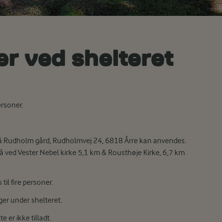
ter ved shelteret
ersoner.
n på Rudholm gård, Rudholmvej 24, 6818 Årre kan anvendes.
gså ved Vester Nebel kirke 5,1 km & Rousthøje Kirke, 6,7 km
il fire personer.
ger under shelteret.
e er ikke tilladt.