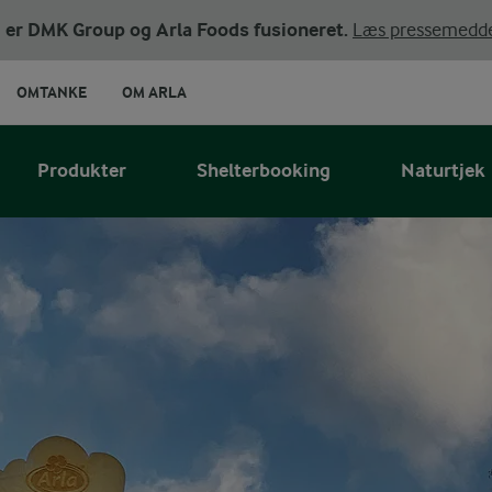
ni er DMK Group og Arla Foods fusioneret.
Læs pressemedde
OMTANKE
OM ARLA
Produkter
Shelterbooking
Naturtjek