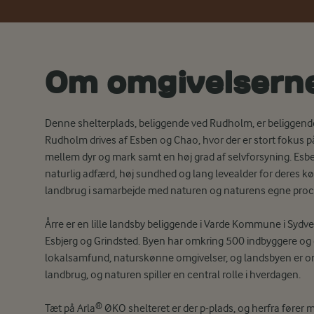
Om omgivelsern
Denne shelterplads, beliggende ved Rudholm, er beliggende 
Rudholm drives af Esben og Chao, hvor der er stort fokus 
mellem dyr og mark samt en høj grad af selvforsyning. Es
naturlig adfærd, høj sundhed og lang levealder for deres køe
landbrug i samarbejde med naturen og naturens egne proces
Årre er en lille landsby beliggende i Varde Kommune i Sydv
Esbjerg og Grindsted. Byen har omkring 500 indbyggere og e
lokalsamfund, naturskønne omgivelser, og landsbyen er o
landbrug, og naturen spiller en central rolle i hverdagen.
Tæt på Arla® ØKO shelteret er der p-plads, og herfra fører ma