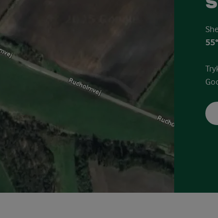
s
She
55°
Try
Goo