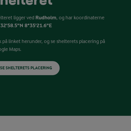
helteret
lteret ligger ved
Rudholm
, og har koordinaterne
32'58.5"N 8°35'21.6"E
k på linket herunder, og se shelterets placering på
gle Maps.
SE SHELTERETS PLACERING