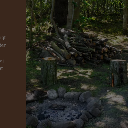
igt
eden
øj
at