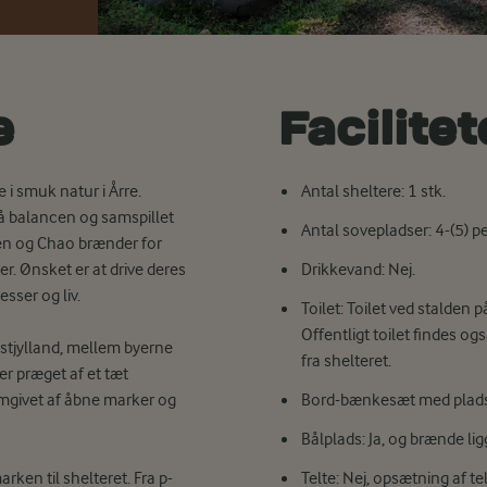
e
Facilite
i smuk natur i Årre.
Antal sheltere: 1 stk.
på balancen og samspillet
Antal sovepladser: 4-(5) p
ben og Chao brænder for
r. Ønsket er at drive deres
Drikkevand: Nej.
ser og liv.
Toilet: Toilet ved stalde
Offentligt toilet findes o
estjylland, mellem byerne
fra shelteret.
r præget af et tæt
mgivet af åbne marker og
Bord-bænkesæt med plads t
Bålplads: Ja, og brænde lig
rken til shelteret. Fra p-
Telte: Nej, opsætning af telt