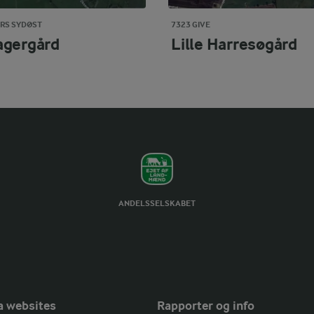
RS SYDØST
7323 GIVE
agergård
Lille Harresøgård
ANDELSSELSKABET
a websites
Rapporter og info