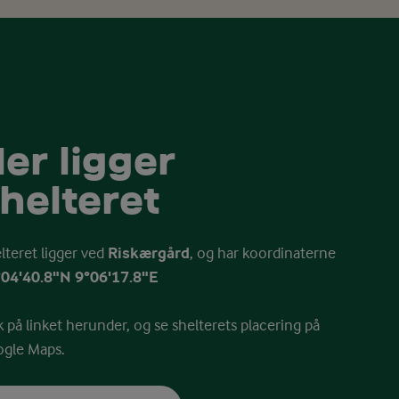
er ligger
helteret
lteret ligger ved
Riskærgård
, og har koordinaterne
04'40.8"N 9°06'17.8"E
k på linket herunder, og se shelterets placering på
gle Maps.