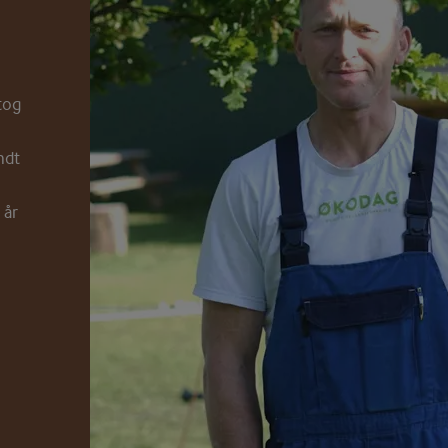
r
tog
ndt
 år