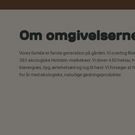
Om omgivelsern
Vores familie er første generation på gården. Vi overtog Ri
365 økologiske Holstein-malkekøer. Vi driver 430 hektar, h
kløvergræs, byg, ærtehelsæd og rug til høst. Vi forsøger at 
for år med økologiske, naturlige gødningsprodukter.