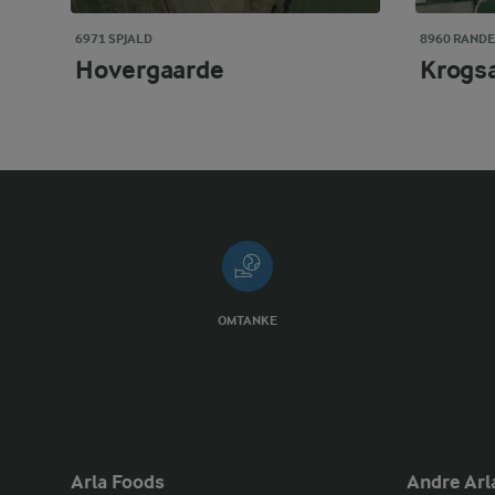
6971 SPJALD
8960 RANDE
Hovergaarde
Krogs
OMTANKE
Arla Foods
Andre Arl