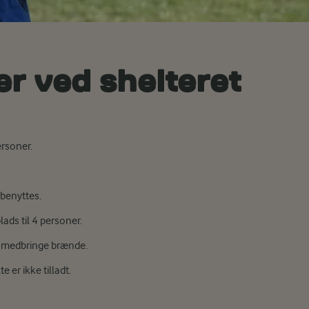
ter ved shelteret
ersoner.
 benyttes.
lads til 4 personer.
lv medbringe brænde.
e er ikke tilladt.