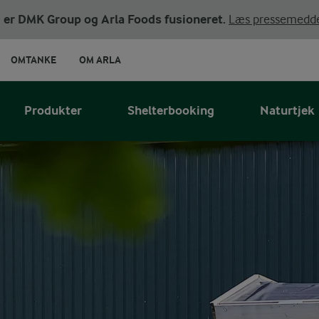
ni er DMK Group og Arla Foods fusioneret.
Læs pressemedde
OMTANKE
OM ARLA
Produkter
Shelterbooking
Naturtjek