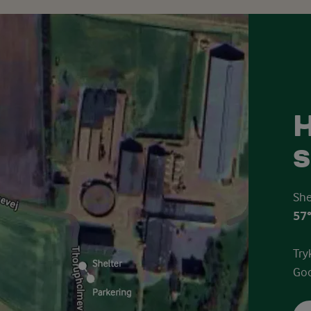
H
s
She
57°
Try
Goo