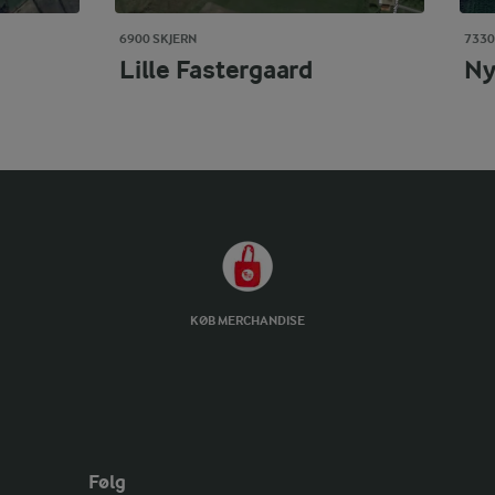
6900 SKJERN
7330
Lille Fastergaard
Ny
KØB MERCHANDISE
Følg