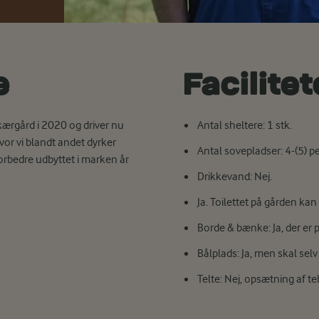
e
Facilite
skærgård i 2020 og driver nu
Antal sheltere: 1 stk.
vor vi blandt andet dyrker
Antal sovepladser: 4-(5) p
forbedre udbyttet i marken år
Drikkevand: Nej.
Ja. Toilettet på gården kan
Borde & bænke: Ja, der er p
Bålplads: Ja, men skal se
Telte: Nej, opsætning af telt