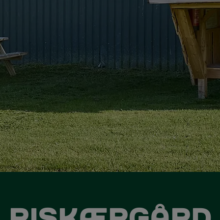
RISKÆRGÅRD