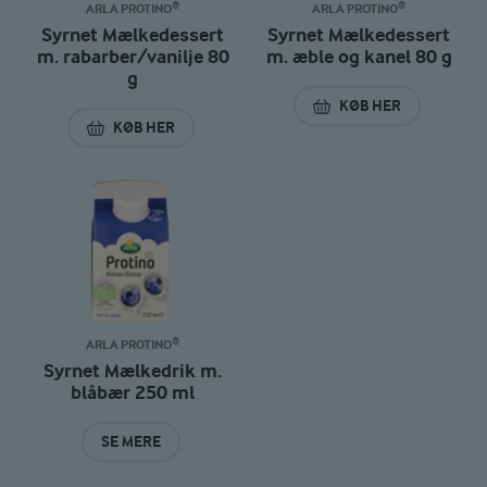
ARLA PROTINO®
ARLA PROTINO®
Syrnet Mælkedessert
Syrnet Mælkedessert
m. rabarber/vanilje 80
m. æble og kanel 80 g
g
KØB HER
SYRNET MÆLKEDES
KØB HER
SYRNET MÆLKEDESSERT M. RABARBER/VANILJE 80
ARLA PROTINO®
Syrnet Mælkedrik m.
blåbær 250 ml
SE MERE