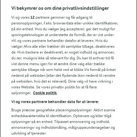
Vi bekymrer os om dine privatlivsindstillinger
Årsrapport
FarmAhead™ Check rapport
Vi og vores
12
partnere gemmer og får adgang til
Andelshaverinfo: Mælkepris
personoplysninger, f.eks. browserdata eller unikke identifikatorer,
på din enhed. Hvis du vælger Jeg accepterer, gør det muligt for
Fødevarestyrelsens smiley-rapporter for Arla Foods
sporingsteknologier at understøtte de formål, der er vist under
Fødevarestyrelsens smiley-rapporter for Jörd
»Vi og vores partnere behandler datafor at levere«. Hvis du
Fødevarestyrelsens smiley-rapporter for Lurpak PB
vælger Afvis alle eller trækker dit samtykke tilbage, deaktiveres
de. Hvis trackere er deaktiveret, er noget indhold og annoncer,
du ser, muligvis ikke så relevant for dig. Du kan til enhver tid få
vist denne menu igen for at ændre dine valg eller trække
samtykke tilbage når som helst ved at klikke Vis formål på linket
Følg
nederst på websiden [eller det flydende ikon nederst til venstre
på websiden, hvis det er relevant]. Dine valg vil have virkning i
vores Website. Se vores privatliv politik for at få flere
oplysninger.
Cookie politik
Vi og vores partnere behandler data for at levere:
Bruge præcise geografiske placeringsoplysninger. Aktivt scanne
enhedskarakteristika til identifikation. Opbevare og/eller tilgå
oplysninger på en enhed. Tilpasset annoncering og indhold,
© 2026 Arla Foods
annoncerings- og indholdsmåling, målgruppeundersøgelser og
Vælg en anden cookies
udvikling af tjenester.