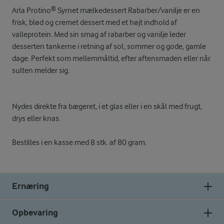
Arla Protino® Syrnet mælkedessert Rabarber/vanilje er en
frisk, blød og cremet dessert med et højt indhold af
valleprotein. Med sin smag af rabarber og vanilje leder
desserten tankerne i retning af sol, sommer og gode, gamle
dage. Perfekt som mellemmåltid, efter aftensmaden eller når
sulten melder sig.
Nydes direkte fra bægeret, i et glas eller i en skål med frugt,
drys eller knas.
Bestilles i en kasse med 8 stk. af 80 gram.
Ernæring
Opbevaring