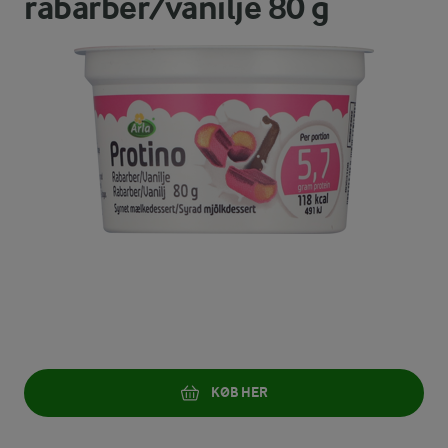
rabarber/vanilje 80 g
KØB HER