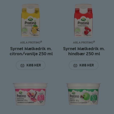
ARLA PROTINO®
ARLA PROTINO®
Syrnet Mælkedrik m.
Syrnet Mælkedrik m.
citron/vanilje 250 ml
hindbær 250 ml
KØB HER
KØB HER
SYRNET MÆLKEDRIK M. CITRON/VANILJE 250 ML
SYRNET MÆLKEDRI