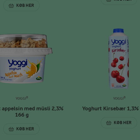
YOGHURT P
KØB HER
YOGHURT PÆRE OG BANAN MED MÜSLI 2,3% 166 G
YOGGI®
YOGGI®
 appelsin med müsli 2,3%
Yoghurt Kirsebær 1,3%
166 g
KØB HER
YOGHURT K
KØB HER
YOGHURT APPELSIN MED MÜSLI 2,3% 166 G