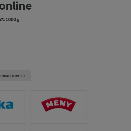
 online
4% 1000 g
ræcist overblik.