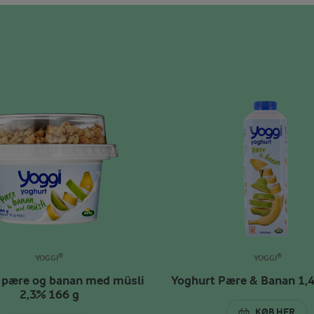
YOGGI®
YOGGI®
 pære og banan med müsli
Yoghurt Pære & Banan 1,
2,3% 166 g
KØB HER