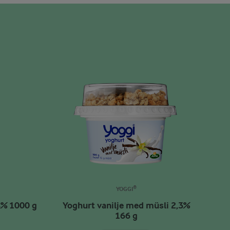
YOGGI®
4% 1000 g
Yoghurt vanilje med müsli 2,3%
166 g