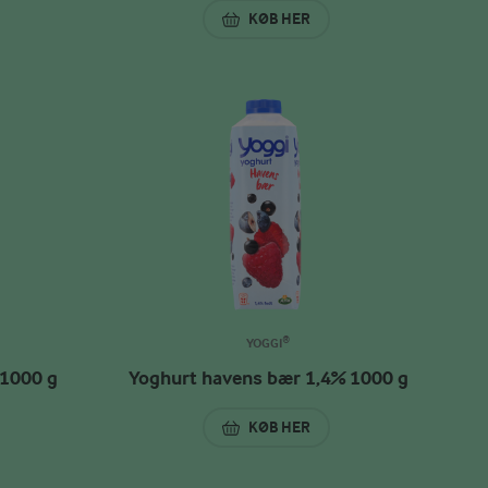
ÆRE & BANAN 1,4% 1000 G
KØB HER
YOGHURT VANILJE MED MÜSLI 2
YOGGI®
 1000 g
Yoghurt havens bær 1,4% 1000 g
KØB HER
IRSEBÆR 1,3% 1000 G
YOGHURT HAVENS BÆR 1,4% 10