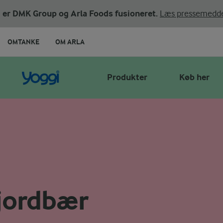
ni er DMK Group og Arla Foods fusioneret.
Læs pressemedde
OMTANKE
OM ARLA
Produkter
Køb her
jordbær