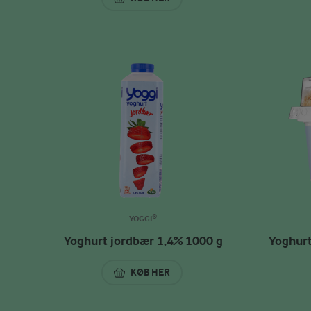
YOGHURT ÆBLE & KIWI 1,4% 1000 G
YOGGI®
Yoghurt jordbær 1,4% 1000 g
Yoghurt
KØB HER
YOGHURT JORDBÆR 1,4% 1000 G