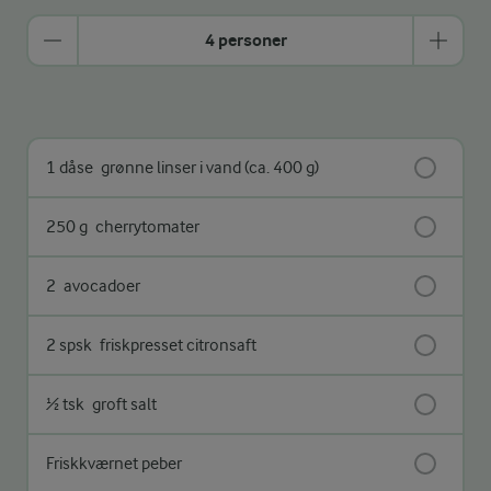
4 personer
1 dåse
grønne linser i vand (ca. 400 g)
250 g
cherrytomater
2
avocadoer
2 spsk
friskpresset citronsaft
½ tsk
groft salt
Friskkværnet peber