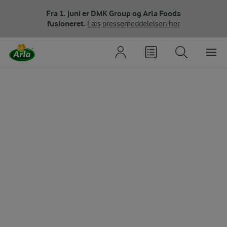
Fra 1. juni er DMK Group og Arla Foods
fusioneret.
Læs pressemeddelelsen her