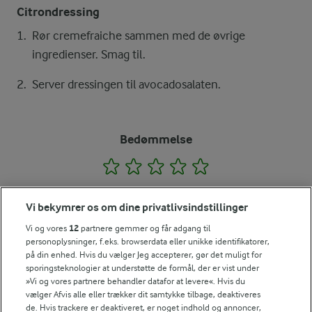
Citrondressing
Rør cremefraiche sammen med de øvrige
ingredienser. Smag til.
Server dressingen til avocadosalaten.
Bedømmelse
1
2
3
4
5
Vi bekymrer os om dine privatlivsindstillinger
Tips til opskriften
Vi og vores
12
partnere gemmer og får adgang til
personoplysninger, f.eks. browserdata eller unikke identifikatorer,
Vi ved, at det tit er de små ting, der gør forskellen i
på din enhed. Hvis du vælger Jeg accepterer, gør det muligt for
køkkenet. Derfor deler vi de tips, vi selv bruger, når vi
sporingsteknologier at understøtte de formål, der er vist under
laver mad og udvikler opskrifter.
»Vi og vores partnere behandler datafor at levere«. Hvis du
vælger Afvis alle eller trækker dit samtykke tilbage, deaktiveres
de. Hvis trackere er deaktiveret, er noget indhold og annoncer,