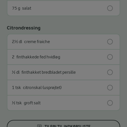
75 g
salat
Citrondressing
2½ dl
creme fraiche
2
finthakkede fed hvidløg
½ dl
finthakket bredbladet persille
1 tsk
citronskal (usprøjtet)
½ tsk
groft salt
TILFØJ TIL INDKØBSLISTE