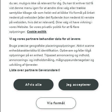
du ser, muligvis ikke så relevant for dig. Du kan til enhver tid få
TIP
vist denne menu igen for at ændre dine valg eller trække
samtykke tilbage når som helst ved at klikke Vis formål på linket
Du kan erstatte linser på dåse med linser, du selv koger. 1 dåse s
nederst på websiden [eller det flydende ikon nederst til venstre
på websiden, hvis det er relevant]. Dine valg vil have virkning i
NÆRINGSINDHOLD, PR 100 G
vores Website. Se vores privatliv politik for at få flere
oplysninger.
Cookie politik
Energiindhold:
Vi og vores partnere behandler data for at levere:
415 kJ / 99 kcal
Bruge præcise geografiske placeringsoplysninger. Aktivt scanne
enhedskarakteristika til identifikation. Opbevare og/eller tilgå
oplysninger på en enhed. Tilpasset annoncering og indhold,
Energifordeling
annoncerings- og indholdsmåling, målgruppeundersøgelser og
Andre gode forslag
udvikling af tjenester.
ENERGI PR 100 G
Liste over partnere (leverandører)
2,7 g
Fiber:
Afvis alle
Jeg accepterer
3,2 g
Protein:
Vis formål
SÅDAN GØR DU
INGREDIENSER
7 g
Fedt: