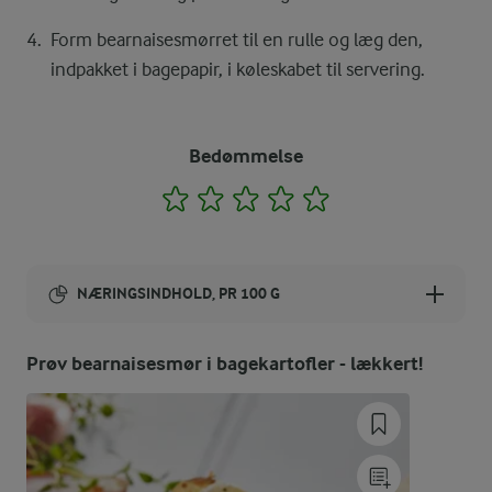
Form bearnaisesmørret til en rulle og læg den,
indpakket i bagepapir, i køleskabet til servering.
Bedømmelse
1
2
3
4
5
NÆRINGSINDHOLD, PR 100 G
Energiindhold:
Prøv bearnaisesmør i bagekartofler - lækkert!
2093 kJ / 500 kcal
Energifordeling