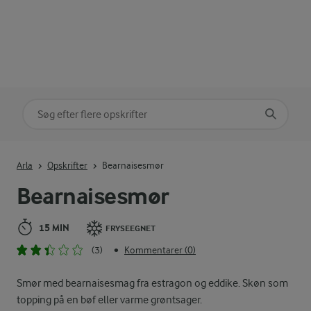
Søg på kategori
Indtast søgeord for at søge
Arla
Opskrifter
Bearnaisesmør
Bearnaisesmør
15 MIN
FRYSEEGNET
(3)
Kommentarer (0)
•
Smør med bearnaisesmag fra estragon og eddike. Skøn som
topping på en bøf eller varme grøntsager.