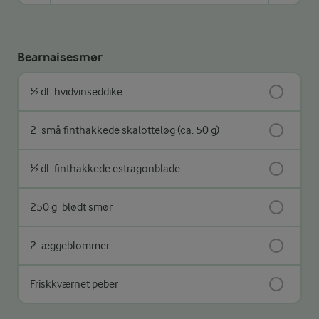
Bearnaisesmør
½ dl
hvidvinseddike
2
små finthakkede skalotteløg (ca. 50 g)
½ dl
finthakkede estragonblade
250 g
blødt smør
2
æggeblommer
Friskkværnet peber