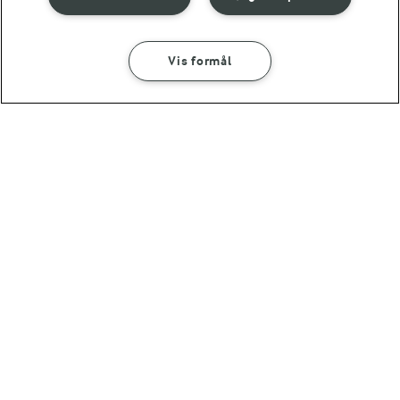
Vis formål
SÅDAN GØR DU
INGREDIENSER
FØLG MED PÅ INSTAGRAM
Smørcreme
Få madinspiration, tips
og tricks her
(724)
15 MIN
Bearnaisesmør