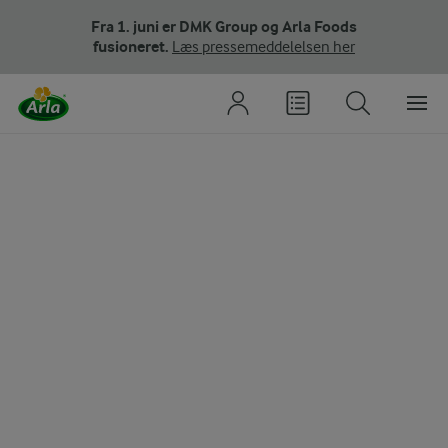
Fra 1. juni er DMK Group og Arla Foods
fusioneret.
Læs pressemeddelelsen her