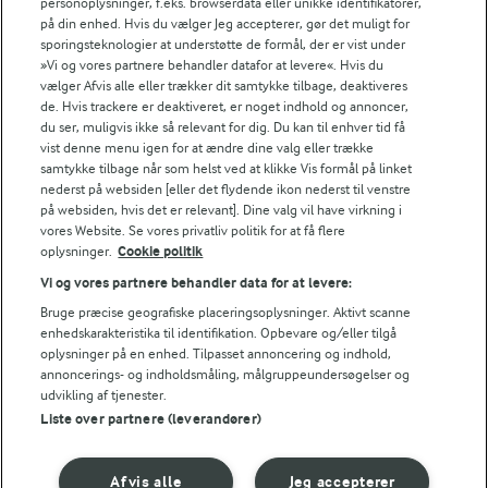
personoplysninger, f.eks. browserdata eller unikke identifikatorer,
på din enhed. Hvis du vælger Jeg accepterer, gør det muligt for
sporingsteknologier at understøtte de formål, der er vist under
»Vi og vores partnere behandler datafor at levere«. Hvis du
vælger Afvis alle eller trækker dit samtykke tilbage, deaktiveres
LAKTOSEFRI MADLAVNING
de. Hvis trackere er deaktiveret, er noget indhold og annoncer,
Få tips til madlavning uden
du ser, muligvis ikke så relevant for dig. Du kan til enhver tid få
laktose
vist denne menu igen for at ændre dine valg eller trække
samtykke tilbage når som helst ved at klikke Vis formål på linket
nederst på websiden [eller det flydende ikon nederst til venstre
på websiden, hvis det er relevant]. Dine valg vil have virkning i
vores Website. Se vores privatliv politik for at få flere
oplysninger.
Cookie politik
Vi og vores partnere behandler data for at levere:
Andre gode forslag
Bruge præcise geografiske placeringsoplysninger. Aktivt scanne
enhedskarakteristika til identifikation. Opbevare og/eller tilgå
oplysninger på en enhed. Tilpasset annoncering og indhold,
annoncerings- og indholdsmåling, målgruppeundersøgelser og
udvikling af tjenester.
Liste over partnere (leverandører)
Afvis alle
Jeg accepterer