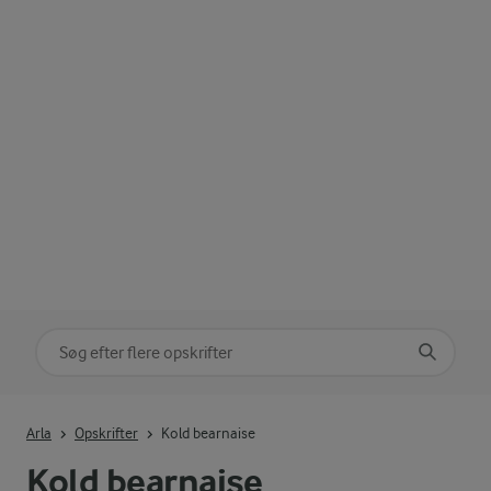
Søg på kategori
Indtast søgeord for at søge
Arla
Opskrifter
Kold bearnaise
Kold bearnaise