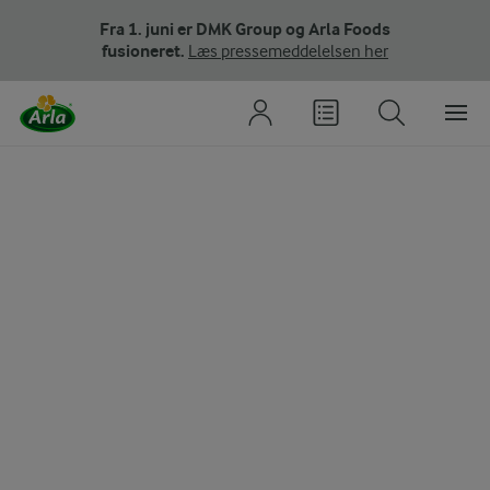
Fra 1. juni er DMK Group og Arla Foods
fusioneret.
Læs pressemeddelelsen her