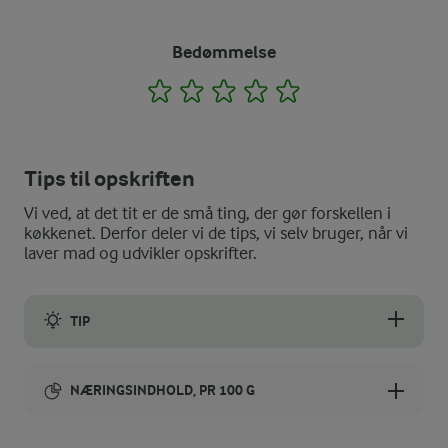
Bedømmelse
1
2
3
4
5
Tips til opskriften
Vi ved, at det tit er de små ting, der gør forskellen i
køkkenet. Derfor deler vi de tips, vi selv bruger, når vi
laver mad og udvikler opskrifter.
TIP
Du kan vende en smule mælk i den kold bearnaise, hvis du br
NÆRINGSINDHOLD, PR 100 G
Energiindhold: