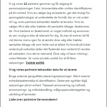
Vi og vores
12
partnere gemmer og får adgang til
personoplysninger, f.eks. browserdata eller unikke identifikatorer,
1 TIME
på din enhed. Hvis du vælger Jeg accepterer, gør det muligt for
Culottesteg
sporingsteknologier at understøtte de formål, der er vist under
»Vi og vores partnere behandler datafor at levere«. Hvis du
(86)
vælger Afvis alle eller trækker dit samtykke tilbage, deaktiveres
de. Hvis trackere er deaktiveret, er noget indhold og annoncer,
du ser, muligvis ikke så relevant for dig. Du kan til enhver tid få
vist denne menu igen for at ændre dine valg eller trække
samtykke tilbage når som helst ved at klikke Vis formål på linket
LAKTOSEFRI MADLAVNING
nederst på websiden [eller det flydende ikon nederst til venstre
Få tips til madlavning uden
på websiden, hvis det er relevant]. Dine valg vil have virkning i
laktose
vores Website. Se vores privatliv politik for at få flere
oplysninger.
Cookie politik
Vi og vores partnere behandler data for at levere:
Bruge præcise geografiske placeringsoplysninger. Aktivt scanne
enhedskarakteristika til identifikation. Opbevare og/eller tilgå
oplysninger på en enhed. Tilpasset annoncering og indhold,
annoncerings- og indholdsmåling, målgruppeundersøgelser og
Andre gode forslag
udvikling af tjenester.
Liste over partnere (leverandører)