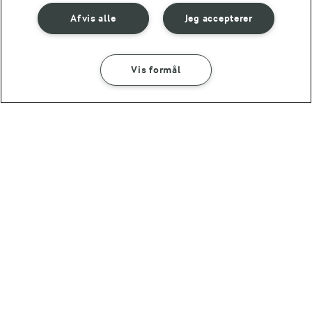
Afvis alle
Jeg accepterer
Vis formål
SÅDAN GØR DU
INGREDIENSER
5 MIN
Kold bearnaise
30 MIN
FØLG MED PÅ INSTAGRAM
Bearnaise
Få madinspiration, tips
og tricks her
(40)