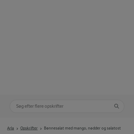
Søg på kategori
Indtast søgeord for at søge
Arla
Opskrifter
Bønnesalat med mango, nødder og salatost