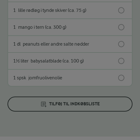
1
lille rødløg i tynde skiver (ca. 75 g)
1
mango i tern (ca. 300 g)
1 dl
peanuts eller andre salte nødder
1½ liter
babysalatblade (ca. 100 g)
1 spsk
jomfruolivenolie
TILFØJ TIL INDKØBSLISTE