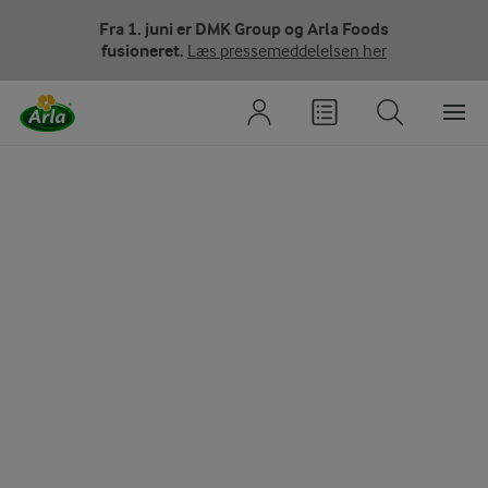
Fra 1. juni er DMK Group og Arla Foods
fusioneret.
Læs pressemeddelelsen her