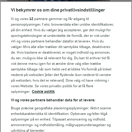
Vi bekymrer os om dine privatlivsindstillinger
30 MIN
Vi og vores
12
partnere gemmer og får adgang til
Bønnesalat med edamamebønner
personoplysninger, f.eks. browserdata eller unikke identifikatorer,
på din enhed. Hvis du vælger Jeg accepterer, gør det muligt for
(103)
sporingsteknologier at understøtte de formål, der er vist under
»Vi og vores partnere behandler datafor at levere«. Hvis du
vælger Afvis alle eller trækker dit samtykke tilbage, deaktiveres
de. Hvis trackere er deaktiveret, er noget indhold og annoncer,
du ser, muligvis ikke så relevant for dig. Du kan til enhver tid få
vist denne menu igen for at ændre dine valg eller trække
samtykke tilbage når som helst ved at klikke Vis formål på linket
For at se denne video skal du give tilladelse
til de nødvendige cookies.
nederst på websiden [eller det flydende ikon nederst til venstre
på websiden, hvis det er relevant]. Dine valg vil have virkning i
GIV TILLADELSE HER
vores Website. Se vores privatliv politik for at få flere
oplysninger.
Cookie politik
Vi og vores partnere behandler data for at levere:
Bruge præcise geografiske placeringsoplysninger. Aktivt scanne
enhedskarakteristika til identifikation. Opbevare og/eller tilgå
oplysninger på en enhed. Tilpasset annoncering og indhold,
RELATERET VIDEO
annoncerings- og indholdsmåling, målgruppeundersøgelser og
Sådan skærer du en mango.
udvikling af tjenester.