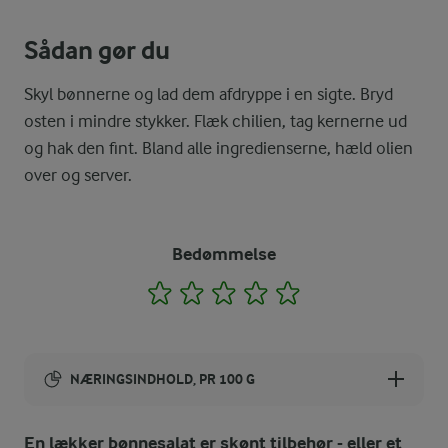
Sådan gør du
Skyl bønnerne og lad dem afdryppe i en sigte. Bryd
osten i mindre stykker. Flæk chilien, tag kernerne ud
og hak den fint. Bland alle ingredienserne, hæld olien
over og server.
Bedømmelse
1
2
3
4
5
NÆRINGSINDHOLD, PR 100 G
Energiindhold:
En lækker bønnesalat er skønt tilbehør - eller et