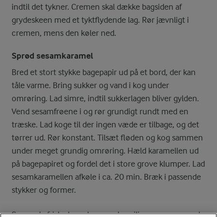
indtil det tykner. Cremen skal dække bagsiden af
grydeskeen med et tyktflydende lag. Rør jævnligt i
cremen, mens den køler ned.
Sprød sesamkaramel
Bred et stort stykke bagepapir ud på et bord, der kan
tåle varme. Bring sukker og vand i kog under
omrøring. Lad simre, indtil sukkerlagen bliver gylden.
Vend sesamfrøene i og rør grundigt rundt med en
træske. Lad koge til der ingen væde er tilbage, og det
tørrer ud. Rør konstant. Tilsæt fløden og kog sammen
under meget grundig omrøring. Hæld karamellen ud
på bagepapiret og fordel det i store grove klumper. Lad
sesamkaramellen afkøle i ca. 20 min. Bræk i passende
stykker og former.
Server de friske brombær med vaniljecreme og sprød