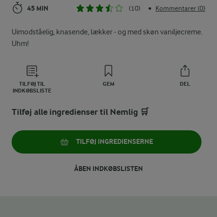
45 MIN
(10)
Kommentarer (0)
•
Uimodståelig, knasende, lækker - og med skøn vaniljecreme.
Uhm!
TILFØJ TIL
GEM
DEL
INDKØBSLISTE
Tilføj alle ingredienser til Nemlig 🛒
TILFØJ INGREDIENSERNE
ÅBEN INDKØBSLISTEN