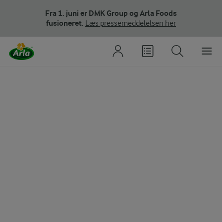
Fra 1. juni er DMK Group og Arla Foods
fusioneret.
Læs pressemeddelelsen her