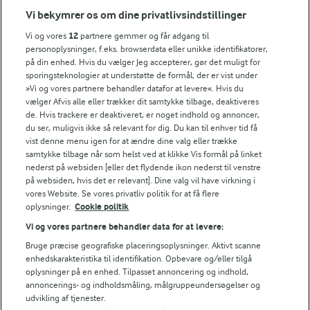
karamel på toppen.
Vi bekymrer os om dine privatlivsindstillinger
Vi og vores
12
partnere gemmer og får adgang til
personoplysninger, f.eks. browserdata eller unikke identifikatorer,
på din enhed. Hvis du vælger Jeg accepterer, gør det muligt for
Bedømmelse
sporingsteknologier at understøtte de formål, der er vist under
»Vi og vores partnere behandler datafor at levere«. Hvis du
1
2
3
4
5
vælger Afvis alle eller trækker dit samtykke tilbage, deaktiveres
de. Hvis trackere er deaktiveret, er noget indhold og annoncer,
du ser, muligvis ikke så relevant for dig. Du kan til enhver tid få
vist denne menu igen for at ændre dine valg eller trække
samtykke tilbage når som helst ved at klikke Vis formål på linket
NÆRINGSINDHOLD, PR 100 G
nederst på websiden [eller det flydende ikon nederst til venstre
på websiden, hvis det er relevant]. Dine valg vil have virkning i
Energiindhold:
vores Website. Se vores privatliv politik for at få flere
oplysninger.
Cookie politik
1013 kJ / 242 kcal
Vi og vores partnere behandler data for at levere:
Bruge præcise geografiske placeringsoplysninger. Aktivt scanne
Energifordeling
For at se denne video skal du give tilladelse
enhedskarakteristika til identifikation. Opbevare og/eller tilgå
til de nødvendige cookies.
oplysninger på en enhed. Tilpasset annoncering og indhold,
annoncerings- og indholdsmåling, målgruppeundersøgelser og
ENERGI PR 100 G
GIV TILLADELSE HER
udvikling af tjenester.