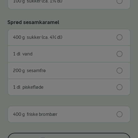
100 g
sukker (ca. 1¼ dl)
Sprød sesamkaramel
400 g
sukker (ca. 4¾ dl)
1 dl
vand
200 g
sesamfrø
1 dl
piskefløde
400 g
friske brombær