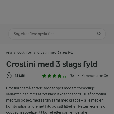
Søg på kategori
Indtast søgeord for at søge
Arla
Opskrifter
Crostini med 3 slags fyld
Crostini med 3 slags fyld
45 MIN
(8)
Kommentarer (0)
•
Crostini er små sprøde brød toppet med tre forskellige
varianter inspireret af det klassiske tapasbord. Du får crostini
med tun og æg, med sardin samt med krabbe – alle med en
kombination af cremet fyld og salt tilbehør. Retten egner sig
godt som appetizer, til buffet eller som en del af en