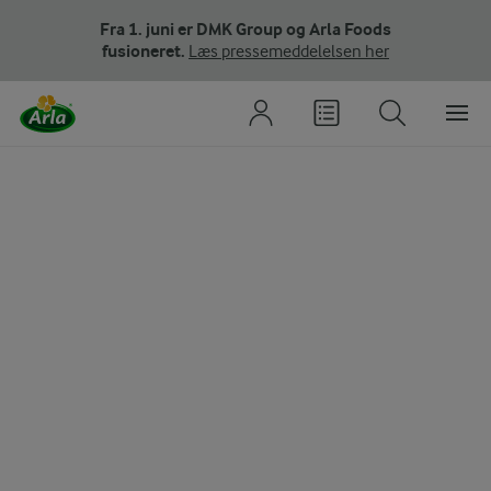
Fra 1. juni er DMK Group og Arla Foods
fusioneret.
Læs pressemeddelelsen her