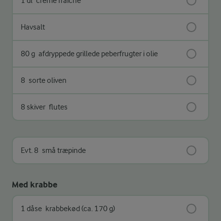
1 dl
creme fraiche
Havsalt
80 g
afdryppede grillede peberfrugter i olie
8
sorte oliven
8 skiver
flutes
Evt. 8
små træpinde
Med krabbe
1 dåse
krabbekød (ca. 170 g)