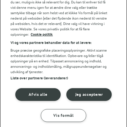
du ser, muligvis ikke så relevant for dig. Du kan til enhver tid få
stykker.
vist denne menu igen for at ændre dine valg eller trække
samtykke tilbage når som helst ved at klikke Vis formål på linket
Anret sardinerne på brødet, drys med havsalt og
nederst på websiden [eller det flydende ikon nederst til venstre
på websiden, hvis det er relevant]. Dine valg vil have virkning i
kom cremefraiche ovenpå.
vores Website. Se vores privatliv politik for at få flere
oplysninger.
Cookie politik
Pynt til med grillet peberfrugt og oliven.
Vi og vores partnere behandler data for at levere:
Med krabbe
Bruge præcise geografiske placeringsoplysninger. Aktivt scanne
enhedskarakteristika til identifikation. Opbevare og/eller tilgå
Lad krabbekødet dryppe godt af og bland det med
oplysninger på en enhed. Tilpasset annoncering og indhold,
annoncerings- og indholdsmåling, målgruppeundersøgelser og
ost, purløg og citronsaft.
udvikling af tjenester.
Liste over partnere (leverandører)
Fordel blandingen på brødet og drys med citronskal
og abrikoser.
Afvis alle
Jeg accepterer
Bedømmelse
Vis formål
SÅDAN GØR DU
INGREDIENSER
1
2
3
4
5