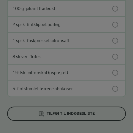
100 g
pikant flødeost
2 spsk
fintklippet purløg
1 spsk
friskpresset citronsaft
8 skiver
flutes
1½ tsk
citronskal (usprøjtet)
4
fintstrimlet tørrede abrikoser
TILFØJ TIL INDKØBSLISTE