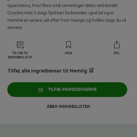
tapasmenu, hvor flere små serveringer deles ved bordet.
Crostini med 3 slags fyld kan forberedes i god tid og er
nemme at variere, alt efter hvor mange og hvilke slags du vil
servere.
TILFØJ TIL
GEM
DEL
INDKØBSLISTE
Tilføj alle ingredienser til Nemlig 🛒
TILFØJ INGREDIENSERNE
ÅBEN INDKØBSLISTEN