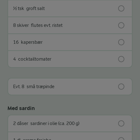
½ tsk
groft salt
8 skiver
flutes evt. ristet
16
kapersbær
4
cocktailtomater
Evt. 8
små træpinde
Med sardin
2 dåser
sardiner i olie (ca. 200 g)