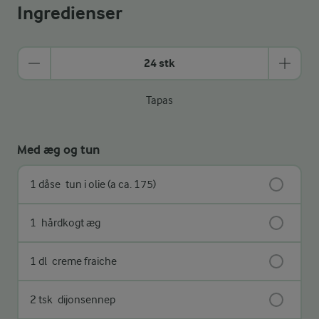
Ingredienser
24 stk
Tapas
Med æg og tun
1 dåse
tun i olie (a ca. 175)
1
hårdkogt æg
1 dl
creme fraiche
2 tsk
dijonsennep