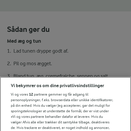
Sådan gør du
Med æg og tun
Lad tunen dryppe godt af.
Pil og mos ægget.
Bland tun, æg, cremefraiche, sennep og salt
sammen.
Vi bekymrer os om dine privatlivsindstillinger
Vi og vores
12
partnere gemmer og får adgang til
Fordel tunblandingen på brødet og top op med
personoplysninger, f.eks. browserdata eller unikke identifikatorer,
kapers og halve tomater.
på din enhed. Hvis du vælger Jeg accepterer, gør det muligt for
sporingsteknologier at understøtte de formål, der er vist under
»Vi og vores partnere behandler datafor at levere«. Hvis du
Med sardin
vælger Afvis alle eller trækker dit samtykke tilbage, deaktiveres
Hæld olien fra sardinerne og skær dem i mindre
de. Hvis trackere er deaktiveret, er noget indhold og annoncer,