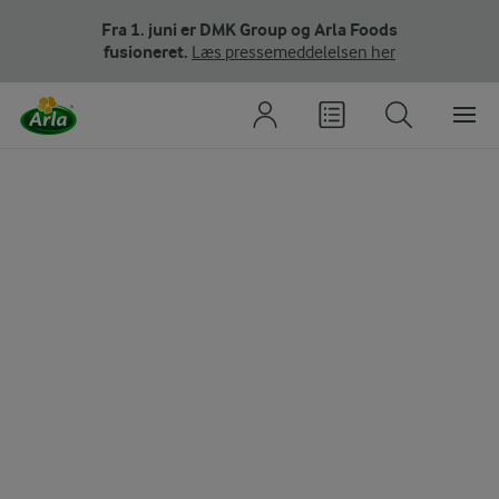
Fra 1. juni er DMK Group og Arla Foods
fusioneret.
Læs pressemeddelelsen her