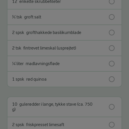
12
enkelte skrubbefileter
¾ tsk
groft salt
2 spsk
grofthakkede basilikumblade
2 tsk
fintrevet limeskal (usprøjtet)
¼ liter
madlavningsfløde
1 spsk
rød quinoa
10
gulerødder i lange, tykke stave (ca. 750
g)
2 spsk
friskpresset limesaft