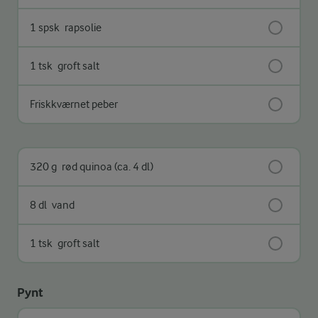
1 spsk
rapsolie
1 tsk
groft salt
Friskkværnet peber
320 g
rød quinoa (ca. 4 dl)
8 dl
vand
1 tsk
groft salt
Pynt