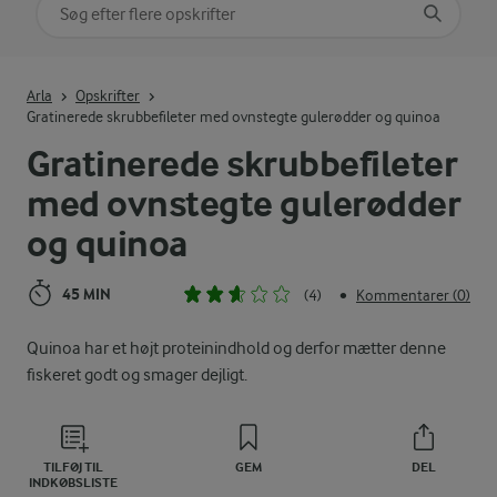
Søg på kategori
Indtast søgeord for at søge
Arla
Opskrifter
Gratinerede skrubbefileter med ovnstegte gulerødder og quinoa
Gratinerede skrubbefileter
med ovnstegte gulerødder
og quinoa
45 MIN
(4)
Kommentarer (0)
•
Quinoa har et højt proteinindhold og derfor mætter denne
fiskeret godt og smager dejligt.
TILFØJ TIL
GEM
DEL
INDKØBSLISTE