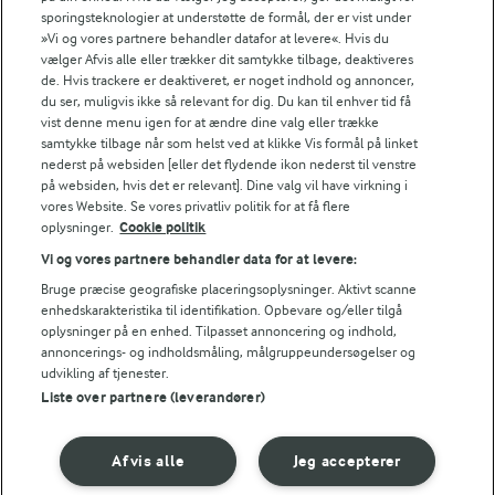
sporingsteknologier at understøtte de formål, der er vist under
»Vi og vores partnere behandler datafor at levere«. Hvis du
Gratinering
vælger Afvis alle eller trækker dit samtykke tilbage, deaktiveres
de. Hvis trackere er deaktiveret, er noget indhold og annoncer,
Ca. 20 min. ved 225°.
du ser, muligvis ikke så relevant for dig. Du kan til enhver tid få
vist denne menu igen for at ændre dine valg eller trække
samtykke tilbage når som helst ved at klikke Vis formål på linket
nederst på websiden [eller det flydende ikon nederst til venstre
Bedømmelse
på websiden, hvis det er relevant]. Dine valg vil have virkning i
vores Website. Se vores privatliv politik for at få flere
1
2
3
4
5
oplysninger.
Cookie politik
Vi og vores partnere behandler data for at levere:
Bruge præcise geografiske placeringsoplysninger. Aktivt scanne
NÆRINGSINDHOLD, PR 100 G
enhedskarakteristika til identifikation. Opbevare og/eller tilgå
oplysninger på en enhed. Tilpasset annoncering og indhold,
annoncerings- og indholdsmåling, målgruppeundersøgelser og
Energiindhold:
udvikling af tjenester.
Liste over partnere (leverandører)
339 kJ / 81 kcal
Energifordeling
Afvis alle
Jeg accepterer