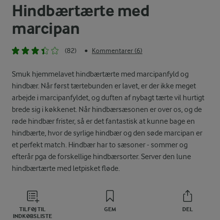
Hindbærtærte med
marcipan
(82)
Kommentarer (6)
•
Smuk hjemmelavet hindbærtærte med marcipanfyld og
hindbær. Når først tærtebunden er lavet, er der ikke meget
arbejde i marcipanfyldet, og duften af nybagt tærte vil hurtigt
brede sig i køkkenet. Når hindbærsæsonen er over os, og de
røde hindbær frister, så er det fantastisk at kunne bage en
hindbærte, hvor de syrlige hindbær og den søde marcipan er
et perfekt match. Hindbær har to sæsoner - sommer og
efterår pga de forskellige hindbærsorter. Server den lune
hindbærtærte med letpisket fløde.
TILFØJ TIL
GEM
DEL
INDKØBSLISTE