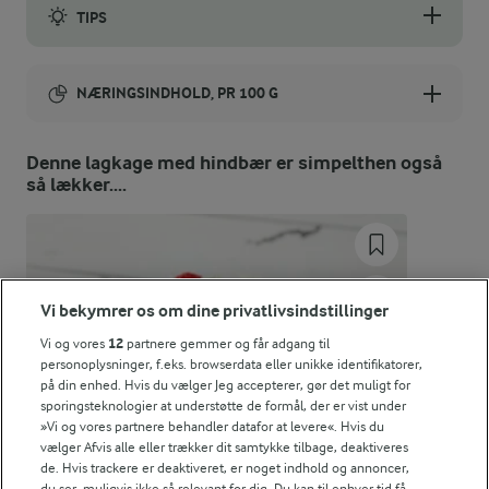
TIPS
I sæsonen kan du bruge friske hindbær. Prøv dig frem med dine 
NÆRINGSINDHOLD, PR 100 G
Energiindhold:
Denne lagkage med hindbær er simpelthen også
så lækker....
1275 kJ / 305 kcal
Energifordeling
ENERGI PR 100 G
Vi bekymrer os om dine privatlivsindstillinger
Vi og vores
12
partnere gemmer og får adgang til
1,6 g
Fiber:
personoplysninger, f.eks. browserdata eller unikke identifikatorer,
på din enhed. Hvis du vælger Jeg accepterer, gør det muligt for
sporingsteknologier at understøtte de formål, der er vist under
4 g
Protein:
»Vi og vores partnere behandler datafor at levere«. Hvis du
vælger Afvis alle eller trækker dit samtykke tilbage, deaktiveres
de. Hvis trackere er deaktiveret, er noget indhold og annoncer,
21,4 g
Fedt:
du ser, muligvis ikke så relevant for dig. Du kan til enhver tid få