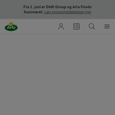
Fra 1. juni er DMK Group og Arla Foods
fusioneret.
Læs pressemeddelelsen her