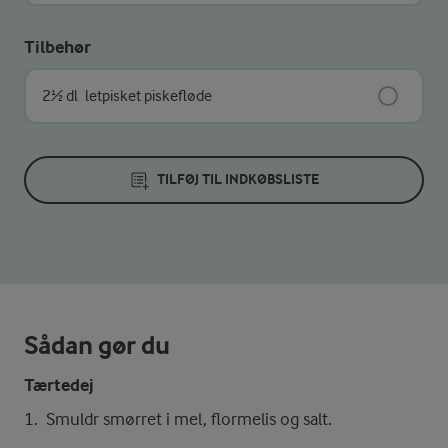
Tilbehør
2½ dl
letpisket piskefløde
TILFØJ TIL INDKØBSLISTE
Sådan gør du
Tærtedej
Smuldr smørret i mel, flormelis og salt.