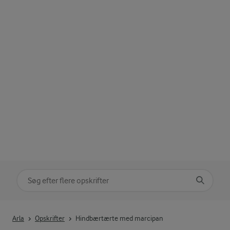
Søg på kategori
Indtast søgeord for at søge
Arla
Opskrifter
Hindbærtærte med marcipan