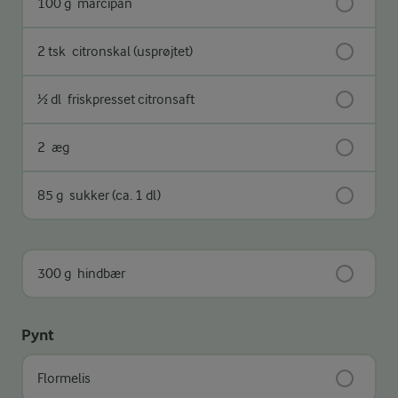
100 g
marcipan
2 tsk
citronskal (usprøjtet)
½ dl
friskpresset citronsaft
2
æg
85 g
sukker (ca. 1 dl)
300 g
hindbær
Pynt
Flormelis