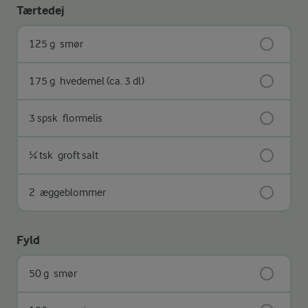
Tærtedej
125 g
smør
175 g
hvedemel (ca. 3 dl)
3 spsk
flormelis
¼ tsk
groft salt
2
æggeblommer
Fyld
50 g
smør