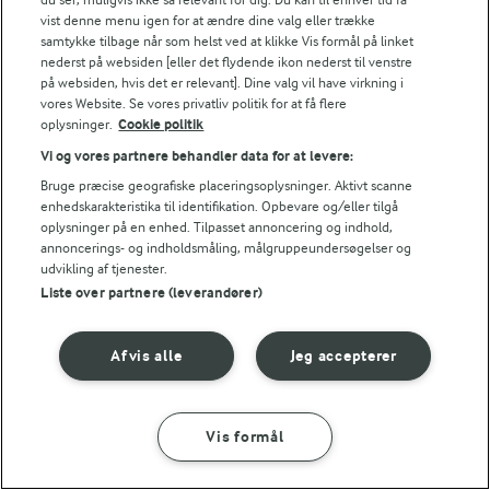
vist denne menu igen for at ændre dine valg eller trække
24,4 g
Kulhydrat:
samtykke tilbage når som helst ved at klikke Vis formål på linket
nederst på websiden [eller det flydende ikon nederst til venstre
på websiden, hvis det er relevant]. Dine valg vil have virkning i
vores Website. Se vores privatliv politik for at få flere
oplysninger.
Cookie politik
Vi og vores partnere behandler data for at levere:
Bruge præcise geografiske placeringsoplysninger. Aktivt scanne
enhedskarakteristika til identifikation. Opbevare og/eller tilgå
20 MIN
oplysninger på en enhed. Tilpasset annoncering og indhold,
Hindbærlagkage
annoncerings- og indholdsmåling, målgruppeundersøgelser og
udvikling af tjenester.
(51)
Liste over partnere (leverandører)
Afvis alle
Jeg accepterer
For at se denne video skal du give tilladelse
Vis formål
til de nødvendige cookies.
SÅDAN GØR DU
INGREDIENSER
GIV TILLADELSE HER