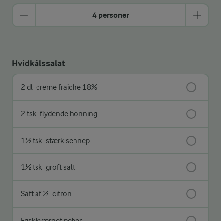
4 personer
Hvidkålssalat
2 dl
creme fraiche 18%
2 tsk
flydende honning
1½ tsk
stærk sennep
1½ tsk
groft salt
Saft af ½
citron
Friskkværnet peber