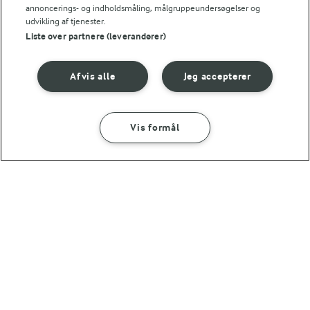
annoncerings- og indholdsmåling, målgruppeundersøgelser og
udvikling af tjenester.
Liste over partnere (leverandører)
Afvis alle
Jeg accepterer
20 MIN
MAD GIVER LÆRING TIL LIVET
Vis formål
SÅDAN GØR DU
INGREDIENSER
Coleslaw
Kan det at dufte og
smage lære os noget?
(376)
20 MIN
Hvidkålssalat