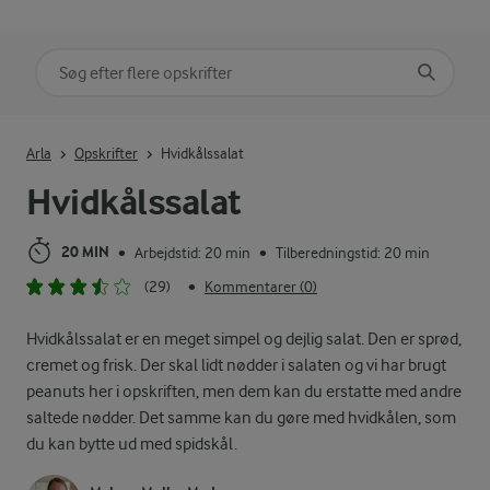
Søg på kategori
Indtast søgeord for at søge
Arla
Opskrifter
Hvidkålssalat
Hvidkålssalat
20 MIN
Arbejdstid: 20 min
Tilberedningstid: 20 min
•
•
(29)
Kommentarer (0)
•
Hvidkålssalat er en meget simpel og dejlig salat. Den er sprød,
cremet og frisk. Der skal lidt nødder i salaten og vi har brugt
peanuts her i opskriften, men dem kan du erstatte med andre
saltede nødder. Det samme kan du gøre med hvidkålen, som
du kan bytte ud med spidskål.