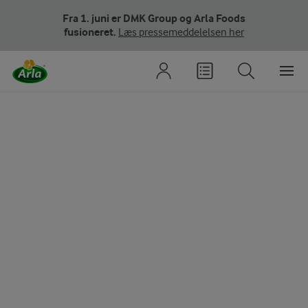
Fra 1. juni er DMK Group og Arla Foods
fusioneret.
Læs pressemeddelelsen her