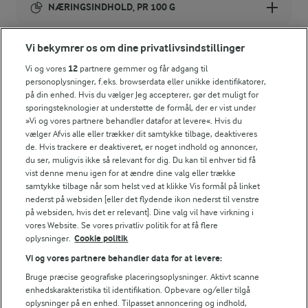
NÆRINGSINDHOLD, PR 100 G
Energiindhold:
Vi bekymrer os om dine privatlivsindstillinger
358 kJ / 86 kcal
Vi og vores
12
partnere gemmer og får adgang til
personoplysninger, f.eks. browserdata eller unikke identifikatorer,
på din enhed. Hvis du vælger Jeg accepterer, gør det muligt for
Energifordeling
LAKTOSEFRI MADLAVNING
sporingsteknologier at understøtte de formål, der er vist under
Få tips til madlavning uden
»Vi og vores partnere behandler datafor at levere«. Hvis du
laktose
vælger Afvis alle eller trækker dit samtykke tilbage, deaktiveres
ENERGI PR 100 G
de. Hvis trackere er deaktiveret, er noget indhold og annoncer,
du ser, muligvis ikke så relevant for dig. Du kan til enhver tid få
2,3 g
Fiber:
vist denne menu igen for at ændre dine valg eller trække
samtykke tilbage når som helst ved at klikke Vis formål på linket
nederst på websiden [eller det flydende ikon nederst til venstre
2,3 g
Protein:
på websiden, hvis det er relevant]. Dine valg vil have virkning i
vores Website. Se vores privatliv politik for at få flere
Andre gode forslag
oplysninger.
Cookie politik
5,5 g
Fedt:
Vi og vores partnere behandler data for at levere:
Bruge præcise geografiske placeringsoplysninger. Aktivt scanne
6,8 g
Kulhydrat:
enhedskarakteristika til identifikation. Opbevare og/eller tilgå
oplysninger på en enhed. Tilpasset annoncering og indhold,