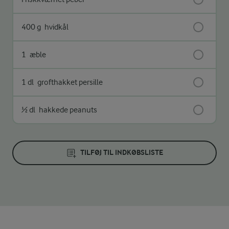
400 g
hvidkål
1
æble
1 dl
grofthakket persille
½ dl
hakkede peanuts
TILFØJ TIL INDKØBSLISTE