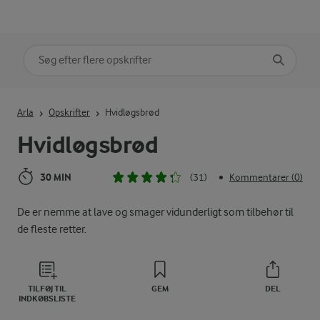
Søg på kategori
Indtast søgeord for at søge
Arla
Opskrifter
Hvidløgsbrød
Hvidløgsbrød
30 MIN
(31)
Kommentarer (0)
•
De er nemme at lave og smager vidunderligt som tilbehør til
de fleste retter.
TILFØJ TIL
GEM
DEL
INDKØBSLISTE