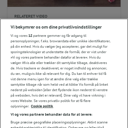
8 g
Protein:
RELATERET VIDEO
Sådan knuser og hakker du hvidløg
6,2 g
Fedt:
Vi bekymrer os om dine privatlivsindstillinger
Karolines køkken viser, hvordan du nemt knuser eller
Vi og vores
12
partnere gemmer og får adgang til
hakker et fed hvidløg.
49,5 g
Kulhydrat:
personoplysninger, f.eks. browserdata eller unikke identifikatorer,
på din enhed. Hvis du vælger Jeg accepterer, gør det muligt for
sporingsteknologier at understøtte de formål, der er vist under
»Vi og vores partnere behandler datafor at levere«. Hvis du
vælger Afvis alle eller trækker dit samtykke tilbage, deaktiveres
de. Hvis trackere er deaktiveret, er noget indhold og annoncer,
du ser, muligvis ikke så relevant for dig. Du kan til enhver tid få
vist denne menu igen for at ændre dine valg eller trække
samtykke tilbage når som helst ved at klikke Vis formål på linket
Andre gode forslag
nederst på websiden [eller det flydende ikon nederst til venstre
på websiden, hvis det er relevant]. Dine valg vil have virkning i
vores Website. Se vores privatliv politik for at få flere
oplysninger.
Cookie politik
Vi og vores partnere behandler data for at levere:
Bruge præcise geografiske placeringsoplysninger. Aktivt scanne
enhedskarakteristika til identifikation. Opbevare og/eller tilgå