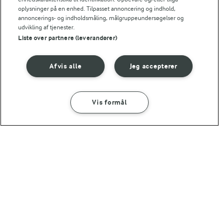
oplysninger på en enhed. Tilpasset annoncering og indhold,
annoncerings- og indholdsmåling, målgruppeundersøgelser og
udvikling af tjenester.
Liste over partnere (leverandører)
Afvis alle
Jeg accepterer
10 MIN
TJEK RÅVAREKALENDEREN
Nemme ostebrød
Hvilke danske råvarer er i
sæson lige nu?
(13)
Vis formål
SÅDAN GØR DU
INGREDIENSER
30 MIN
Hvidløgsbrød