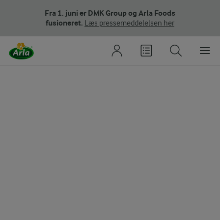
Fra 1. juni er DMK Group og Arla Foods
fusioneret.
Læs pressemeddelelsen her