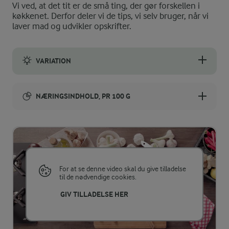
Vi ved, at det tit er de små ting, der gør forskellen i
køkkenet. Derfor deler vi de tips, vi selv bruger, når vi
laver mad og udvikler opskrifter.
VARIATION
Tomatbrød: Udelad hvidløg og basilikum. Fordel i stedet 20 hak
NÆRINGSINDHOLD, PR 100 G
Energiindhold:
1207 kJ / 288 kcal
Energifordeling
For at se denne video skal du give tilladelse
til de nødvendige cookies.
ENERGI PR 100 G
GIV TILLADELSE HER
2,5 g
Fiber: