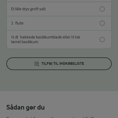
Et lille drys groft salt
1
flute
½ dl
hakkede basilikumblade eller ½ tsk
tørret basilikum
TILFØJ TIL INDKØBSLISTE
Sådan gør du