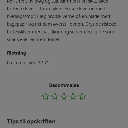
Rør smør, hvidløg og salt sammen i en skål. Skær
fluten i skiver - 1 cm tykke. Smør skiverne med
hvidløgssmør. Læg brødskiverne på en plade med
bagepapir og rist dem øverst i ovnen. Drys de ristede
flutesskiver med basilikum og server dem lune som
snack eller en nem forret.
Ristning
Ca. 5 min. ved 225°.
Bedømmelse
1
2
3
4
5
Tips til opskriften