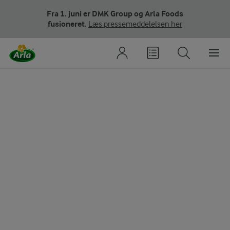
Fra 1. juni er DMK Group og Arla Foods
fusioneret.
Læs pressemeddelelsen her