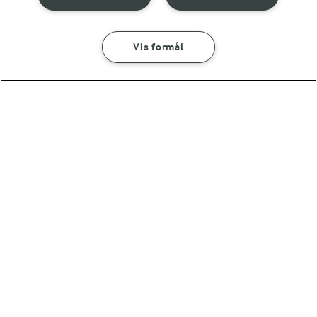
Vis formål
1 TIME 10 MIN
Fyldte peberfrugter -
af en rest kødsauce
og perlespelt
(2)