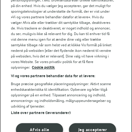
personoplysninger, f.eks. browserdata eller unikke identifikatorer,
på din enhed. Hvis du vælger Jeg accepterer, gør det muligt for
sporingsteknologier at understøtte de formål, der er vist under
»Vi og vores partnere behandler datafor at levere«. Hvis du
vælger Afvis alle eller trækker dit samtykke tilbage, deaktiveres
de. Hvis trackere er deaktiveret, er noget indhold og annoncer,
du ser, muligvis ikke så relevant for dig. Du kan til enhver tid få
vist denne menu igen for at ændre dine valg eller trække
samtykke tilbage når som helst ved at klikke Vis formål på linket
40 MIN
1 TIME 30 MIN
nederst på websiden [eller det flydende ikon nederst til venstre
Pikant kylling i fad
Mørbrad i fad med
på websiden, hvis det er relevant]. Dine valg vil have virkning i
vores Website. Se vores privatliv politik for at få flere
kartoffelbund
(82)
oplysninger.
Cookie politik
(141)
Vi og vores partnere behandler data for at levere:
Bruge præcise geografiske placeringsoplysninger. Aktivt scanne
RELATEREDE KATEGORIER
enhedskarakteristika til identifikation. Opbevare og/eller tilgå
oplysninger på en enhed. Tilpasset annoncering og indhold,
BACON I OVN
KIKÆRTER I OVN
annoncerings- og indholdsmåling, målgruppeundersøgelser og
udvikling af tjenester.
BAGT SØD KARTOFFEL
BAGTE JORDSKOKKER
Liste over partnere (leverandører)
Se mere
Afvis alle
Jeg accepterer