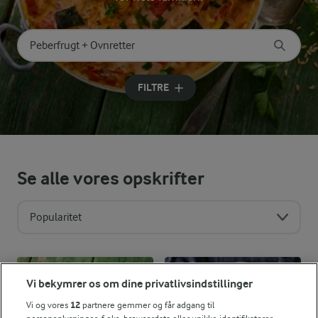
Søg på kategori
Indtast søgeord for at søge
FILTRE
Se alle vores opskrifter
Popularitet
Vi bekymrer os om dine privatlivsindstillinger
Vi og vores
12
partnere gemmer og får adgang til