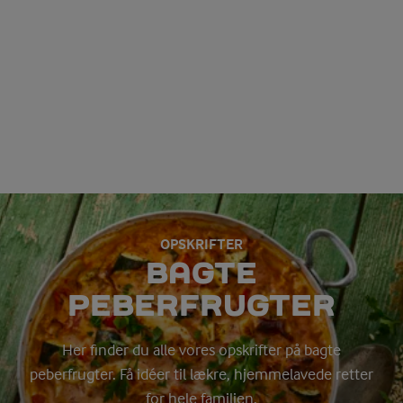
OPSKRIFTER
BAGTE
PEBERFRUGTER
Her finder du alle vores opskrifter på bagte
peberfrugter. Få idéer til lækre, hjemmelavede retter
for hele familien.