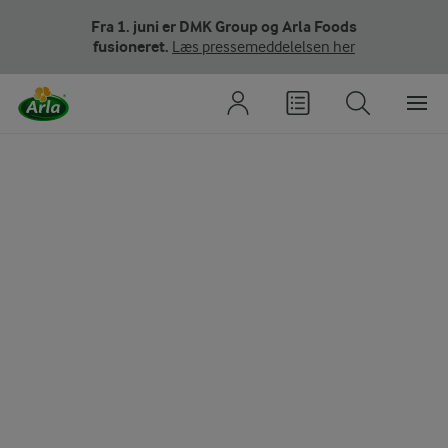
Fra 1. juni er DMK Group og Arla Foods
fusioneret.
Læs pressemeddelelsen her