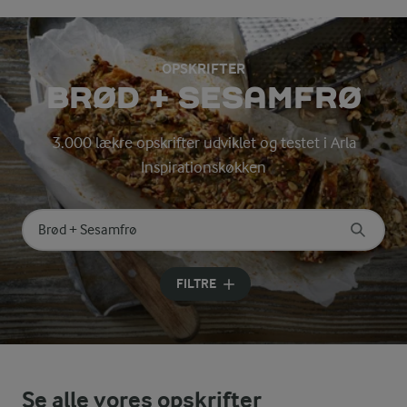
OPSKRIFTER
BRØD + SESAMFRØ
3.000 lækre opskrifter udviklet og testet i Arla
Inspirationskøkken
Søg på kategori
Indtast søgeord for at søge
FILTRE
Se alle vores opskrifter