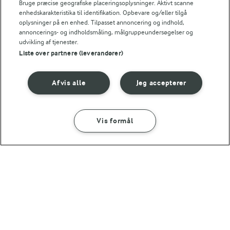
Bruge præcise geografiske placeringsoplysninger. Aktivt scanne
enhedskarakteristika til identifikation. Opbevare og/eller tilgå
oplysninger på en enhed. Tilpasset annoncering og indhold,
annoncerings- og indholdsmåling, målgruppeundersøgelser og
udvikling af tjenester.
Liste over partnere (leverandører)
Afvis alle
Jeg accepterer
Vis formål
1 TIME 5 MIN
40 MIN
Speltknækbrød med
Knækbrød
sesam
(63)
(1)