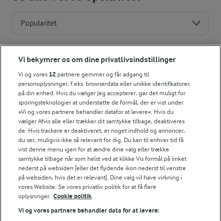
Popularitet
Vi bekymrer os om dine privatlivsindstillinger
Vi og vores
12
partnere gemmer og får adgang til
personoplysninger, f.eks. browserdata eller unikke identifikatorer,
på din enhed. Hvis du vælger Jeg accepterer, gør det muligt for
sporingsteknologier at understøtte de formål, der er vist under
»Vi og vores partnere behandler datafor at levere«. Hvis du
vælger Afvis alle eller trækker dit samtykke tilbage, deaktiveres
de. Hvis trackere er deaktiveret, er noget indhold og annoncer,
du ser, muligvis ikke så relevant for dig. Du kan til enhver tid få
vist denne menu igen for at ændre dine valg eller trække
samtykke tilbage når som helst ved at klikke Vis formål på linket
nederst på websiden [eller det flydende ikon nederst til venstre
på websiden, hvis det er relevant]. Dine valg vil have virkning i
1 TIME 15 MIN
1 TIME
vores Website. Se vores privatliv politik for at få flere
Stenalderbrød med
Frø- og
oplysninger.
Cookie politik
hytteost
kerneknækbrød
Vi og vores partnere behandler data for at levere:
(57)
(7)