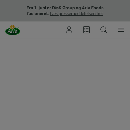
Fra 1. juni er DMK Group og Arla Foods
fusioneret.
Læs pressemeddelelsen her