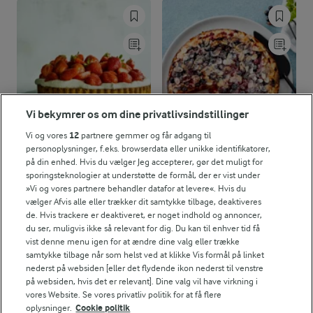
Vi bekymrer os om dine privatlivsindstillinger
Vi og vores
12
partnere gemmer og får adgang til
personoplysninger, f.eks. browserdata eller unikke identifikatorer,
på din enhed. Hvis du vælger Jeg accepterer, gør det muligt for
sporingsteknologier at understøtte de formål, der er vist under
3 TIMER
1 TIME 5 MIN
»Vi og vores partnere behandler datafor at levere«. Hvis du
Jordbærtærte
Solbær- og ribskage
vælger Afvis alle eller trækker dit samtykke tilbage, deaktiveres
(329)
(43)
de. Hvis trackere er deaktiveret, er noget indhold og annoncer,
du ser, muligvis ikke så relevant for dig. Du kan til enhver tid få
vist denne menu igen for at ændre dine valg eller trække
RELATEREDE KATEGORIER
samtykke tilbage når som helst ved at klikke Vis formål på linket
nederst på websiden [eller det flydende ikon nederst til venstre
KAGER
NEMME KAGER TIL BØRN
på websiden, hvis det er relevant]. Dine valg vil have virkning i
vores Website. Se vores privatliv politik for at få flere
oplysninger.
Cookie politik
FRANSKE KAGER
KAGER UDEN ÆG