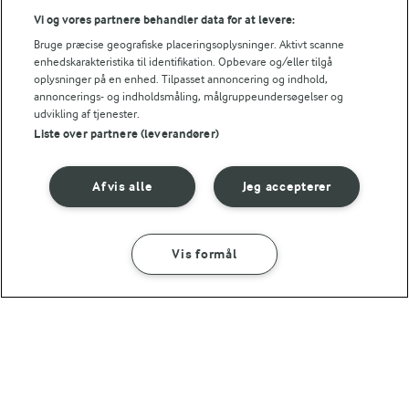
Vi og vores partnere behandler data for at levere:
Se mere
Bruge præcise geografiske placeringsoplysninger. Aktivt scanne
enhedskarakteristika til identifikation. Opbevare og/eller tilgå
oplysninger på en enhed. Tilpasset annoncering og indhold,
annoncerings- og indholdsmåling, målgruppeundersøgelser og
udvikling af tjenester.
Liste over partnere (leverandører)
Afvis alle
Jeg accepterer
Vis formål
1 TIME 10 MIN
Hindbærmuffins med
havregrynscrumble
(142)