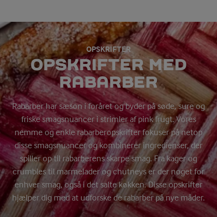
OPSKRIFTER
OPSKRIFTER MED
RABARBER
Rabarber har sæson i foråret og byder på søde, sure og
friske smagsnuancer i strimler af pink frugt. Vores
nemme og enkle rabarberopskrifter fokuser på netop
disse smagsnuancer og kombinerer ingredienser, der
spiller op til rabarberens skarpe smag. Fra kager og
crumbles til marmelader og chutneys er der noget for
enhver smag, også i det salte køkken. Disse opskrifter
hjælper dig med at udforske de rabarber på nye måder.