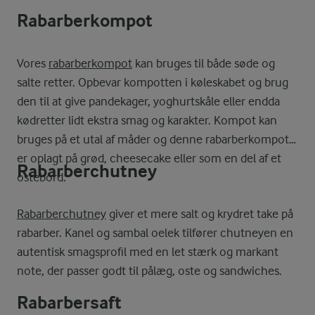
Rabarberkompot
Vores
rabarberkompot
kan bruges til både søde og
salte retter. Opbevar kompotten i køleskabet og brug
den til at give pandekager, yoghurtskåle eller endda
kødretter lidt ekstra smag og karakter. Kompot kan
bruges på et utal af måder og denne rabarberkompot
er oplagt på grød, cheesecake eller som en del af et
Rabarberchutney
ostebord.
Rabarberchutney
giver et mere salt og krydret take på
rabarber. Kanel og sambal oelek tilfører chutneyen en
autentisk smagsprofil med en let stærk og markant
note, der passer godt til pålæg, oste og sandwiches.
Rabarbersaft