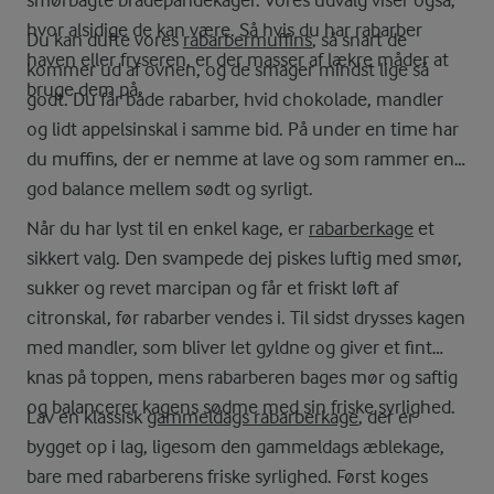
smørbagte bradepandekager. Vores udvalg viser også,
hvor alsidige de kan være. Så hvis du har rabarber
Du kan dufte vores
rabarbermuffins
, så snart de
haven eller fryseren, er der masser af lækre måder at
kommer ud af ovnen, og de smager mindst lige så
bruge dem på.
godt. Du får både rabarber, hvid chokolade, mandler
og lidt appelsinskal i samme bid. På under en time har
du muffins, der er nemme at lave og som rammer en
god balance mellem sødt og syrligt.
Når du har lyst til en enkel kage, er
rabarberkage
et
sikkert valg. Den svampede dej piskes luftig med smør,
sukker og revet marcipan og får et friskt løft af
citronskal, før rabarber vendes i. Til sidst drysses kagen
med mandler, som bliver let gyldne og giver et fint
knas på toppen, mens rabarberen bages mør og saftig
og balancerer kagens sødme med sin friske syrlighed.
Lav en klassisk
gammeldags rabarberkage
, der er
bygget op i lag, ligesom den gammeldags æblekage,
bare med rabarberens friske syrlighed. Først koges