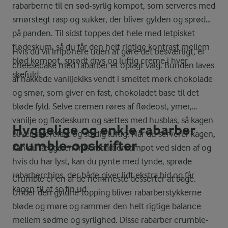
rabarberne til en sød-syrlig kompot, som serveres med
smørstegt rasp og sukker, der bliver gylden og sprød
på panden. Til sidst toppes det hele med letpisket
flødeskum, så du får den helt rigtige kontrast mellem
Hvis du vil imponere uden at gøre det besværligt, er
blød kompot, sprødt drys og luftig creme i hver
cheesecake med rabarber
et oplagt valg. Bunden laves
skefuld.
af hakkede vaniljekiks vendt i smeltet mørk chokolade
og smør, som giver en fast, chokoladet base til det
bløde fyld. Selve cremen røres af flødeost, ymer,
vanilje og flødeskum og sættes med husblas, så kagen
Hyggelige og enkle rabarber
bliver skærefast og stadig luftig. Når du serverer kagen,
crumble-opskrifter
kan du lægge en frisk rabarberkompot ved siden af og
hvis du har lyst, kan du pynte med tynde, sprøde
rabarberchips, der både giver lidt ekstra bid og får
Crumble er en af de nemmeste desserter at bage.
kagen til at se fin ud.
Under den gyldne topping bliver rabarberstykkerne
bløde og møre og rammer den helt rigtige balance
mellem sødme og syrlighed. Disse rabarber crumble-