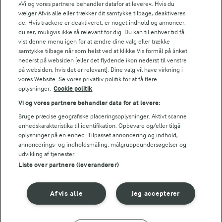
desserter og meget mere.
»Vi og vores partnere behandler datafor at levere«. Hvis du
grundlæggende, herunder hvordan du vælger og
vælger Afvis alle eller trækker dit samtykke tilbage, deaktiveres
forbereder stilkene, hvad du kan forvente, når du
de. Hvis trackere er deaktiveret, er noget indhold og annoncer,
tilbereder dem, samt nyttige tips om frysning, sæson
du ser, muligvis ikke så relevant for dig. Du kan til enhver tid få
vist denne menu igen for at ændre dine valg eller trække
og meget mere. Det er en god guide, hvis du vil have
samtykke tilbage når som helst ved at klikke Vis formål på linket
mest muligt ud af friske rabarber i sæsonen.
nederst på websiden [eller det flydende ikon nederst til venstre
på websiden, hvis det er relevant]. Dine valg vil have virkning i
Hvis du ærger dig over, at rabarbersæsonen er kort,
vores Website. Se vores privatliv politik for at få flere
oplysninger.
Cookie politik
kan du læse om vores
syv metoder til at konservere
Vi og vores partnere behandler data for at levere:
rabarber
- så du kan nyde de dejlige stængler uden for
Bruge præcise geografiske placeringsoplysninger. Aktivt scanne
sæsonen.
enhedskarakteristika til identifikation. Opbevare og/eller tilgå
oplysninger på en enhed. Tilpasset annoncering og indhold,
Find flere rabarberopskrifter at
annoncerings- og indholdsmåling, målgruppeundersøgelser og
nyde
udvikling af tjenester.
Liste over partnere (leverandører)
Hvis du har lyst til at bage mere med rabarber, er der
Afvis alle
Jeg accepterer
flere opskrifter at udforske. Måske frister noget sødt
fra vores
kager med rabarber
.