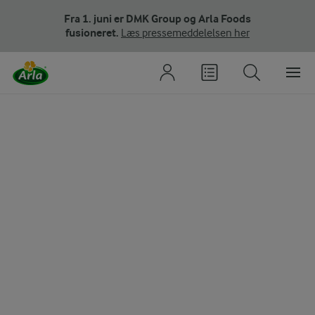
Fra 1. juni er DMK Group og Arla Foods
fusioneret.
Læs pressemeddelelsen her