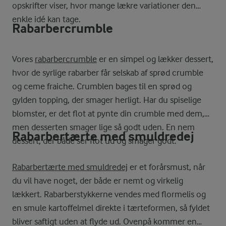
opskrifter viser, hvor mange lækre variationer den
enkle idé kan tage.
Rabarbercrumble
Vores
rabarbercrumble
er en simpel og lækker dessert,
hvor de syrlige rabarber får selskab af sprød crumble
og ceme fraiche. Crumblen bages til en sprød og
gylden topping, der smager herligt. Har du spiselige
blomster, er det flot at pynte din crumble med dem,
men desserten smager lige så godt uden. En nem
Rabarbertærte med smuldredej
dessert, der både ser flot ud og smager godt.
Rabarbertærte med smuldredej
er et forårsmust, når
du vil have noget, der både er nemt og virkelig
lækkert. Rabarberstykkerne vendes med flormelis og
en smule kartoffelmel direkte i tærteformen, så fyldet
bliver saftigt uden at flyde ud. Ovenpå kommer en