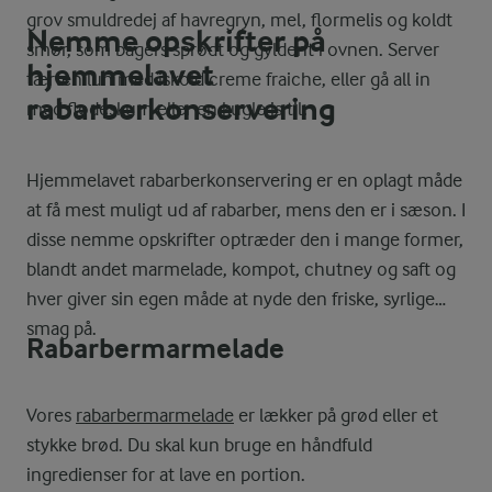
grov smuldredej af havregryn, mel, flormelis og koldt
Nemme opskrifter på
smør, som bagers sprødt og gyldent i ovnen. Server
hjemmelavet
tærten lun med iskold creme fraiche, eller gå all in
rabarberkonservering
med flødeskum eller en kugle is til.
Hjemmelavet rabarberkonservering er en oplagt måde
at få mest muligt ud af rabarber, mens den er i sæson. I
disse nemme opskrifter optræder den i mange former,
blandt andet marmelade, kompot, chutney og saft og
hver giver sin egen måde at nyde den friske, syrlige
smag på.
Rabarbermarmelade
Vores
rabarbermarmelade
er lækker på grød eller et
stykke brød. Du skal kun bruge en håndfuld
ingredienser for at lave en portion.