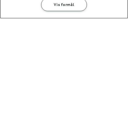
Vis formål
Se alle vores opskrifter
Popularitet
1 TIME 30 MIN
1 TIME