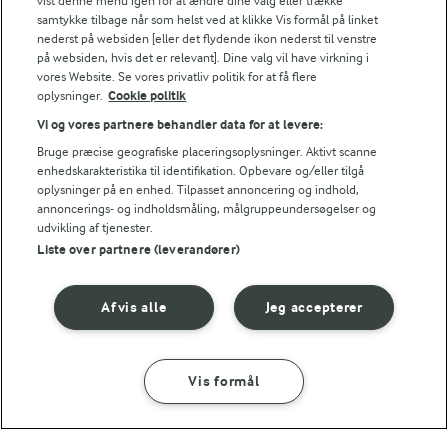
vist denne menu igen for at ændre dine valg eller trække
samtykke tilbage når som helst ved at klikke Vis formål på linket
nederst på websiden [eller det flydende ikon nederst til venstre
Energiindhold:
Har du rabarber i overflod?
på websiden, hvis det er relevant]. Dine valg vil have virkning i
vores Website. Se vores privatliv politik for at få flere
437 kJ / 104 kcal
oplysninger.
Cookie politik
Vi og vores partnere behandler data for at levere:
Energifordeling
Bruge præcise geografiske placeringsoplysninger. Aktivt scanne
enhedskarakteristika til identifikation. Opbevare og/eller tilgå
ENERGI PR 100 G
oplysninger på en enhed. Tilpasset annoncering og indhold,
annoncerings- og indholdsmåling, målgruppeundersøgelser og
udvikling af tjenester.
2,2 g
Fiber:
Liste over partnere (leverandører)
5,4 g
Protein:
Afvis alle
Jeg accepterer
3,5 g
Fedt:
Vis formål
12,7 g
Kulhydrat:
SÅDAN GØR DU
INGREDIENSER