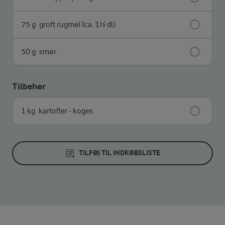
75 g
groft rugmel (ca. 1½ dl)
50 g
smør
Tilbehør
1 kg
kartofler - koges
TILFØJ TIL INDKØBSLISTE