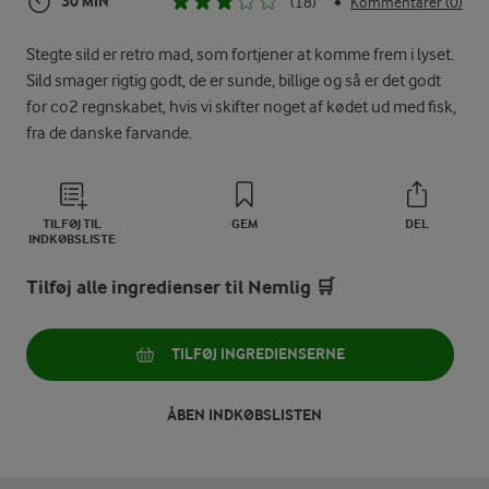
30 MIN
(18)
Kommentarer (0)
•
Stegte sild er retro mad, som fortjener at komme frem i lyset.
Sild smager rigtig godt, de er sunde, billige og så er det godt
for co2 regnskabet, hvis vi skifter noget af kødet ud med fisk,
fra de danske farvande.
TILFØJ TIL
GEM
DEL
INDKØBSLISTE
Tilføj alle ingredienser til Nemlig 🛒
TILFØJ INGREDIENSERNE
ÅBEN INDKØBSLISTEN