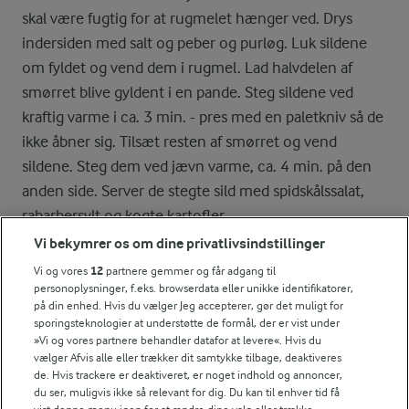
skal være fugtig for at rugmelet hænger ved. Drys
indersiden med salt og peber og purløg. Luk sildene
om fyldet og vend dem i rugmel. Lad halvdelen af
smørret blive gyldent i en pande. Steg sildene ved
kraftig varme i ca. 3 min. - pres med en paletkniv så de
ikke åbner sig. Tilsæt resten af smørret og vend
sildene. Steg dem ved jævn varme, ca. 4 min. på den
anden side. Server de stegte sild med spidskålssalat,
rabarbersylt og kogte kartofler.
Vi bekymrer os om dine privatlivsindstillinger
Vi og vores
12
partnere gemmer og får adgang til
Bedømmelse
personoplysninger, f.eks. browserdata eller unikke identifikatorer,
på din enhed. Hvis du vælger Jeg accepterer, gør det muligt for
1
2
3
4
5
sporingsteknologier at understøtte de formål, der er vist under
»Vi og vores partnere behandler datafor at levere«. Hvis du
vælger Afvis alle eller trækker dit samtykke tilbage, deaktiveres
de. Hvis trackere er deaktiveret, er noget indhold og annoncer,
du ser, muligvis ikke så relevant for dig. Du kan til enhver tid få
NÆRINGSINDHOLD, PR 100 G