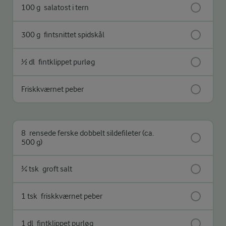
100 g
salatost i tern
300 g
fintsnittet spidskål
½ dl
fintklippet purløg
Friskkværnet peber
8
rensede ferske dobbelt sildefileter (ca.
500 g)
¾ tsk
groft salt
1 tsk
friskkværnet peber
1 dl
fintklippet purløg