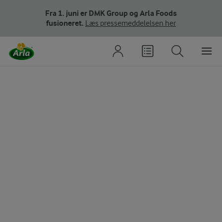
Fra 1. juni er DMK Group og Arla Foods
fusioneret.
Læs pressemeddelelsen her