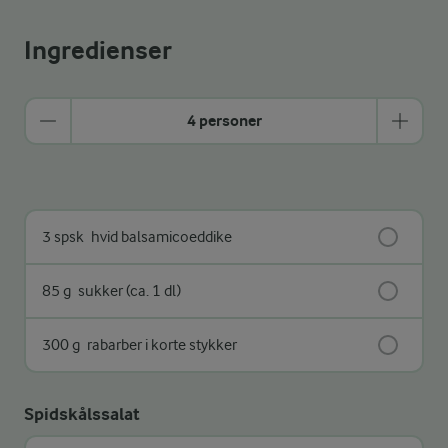
Ingredienser
4 personer
3 spsk
hvid balsamicoeddike
85 g
sukker (ca. 1 dl)
300 g
rabarber i korte stykker
Spidskålssalat