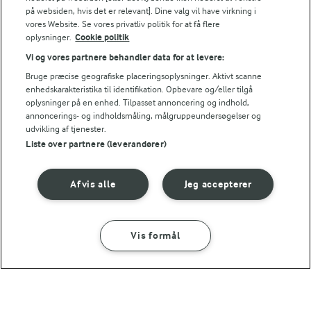
på websiden, hvis det er relevant]. Dine valg vil have virkning i
vores Website. Se vores privatliv politik for at få flere
24,2 g
Kulhydrat:
oplysninger.
Cookie politik
Vi og vores partnere behandler data for at levere:
Bruge præcise geografiske placeringsoplysninger. Aktivt scanne
enhedskarakteristika til identifikation. Opbevare og/eller tilgå
oplysninger på en enhed. Tilpasset annoncering og indhold,
annoncerings- og indholdsmåling, målgruppeundersøgelser og
udvikling af tjenester.
Liste over partnere (leverandører)
45 MIN
Rabarbermuffins med hvid
Afvis alle
Jeg accepterer
chokolade og mandler
(249)
Vis formål
SÅDAN GØR DU
INGREDIENSER
LAKTOSEFRI MADLAVNING
Få tips til madlavning uden
1 TIME