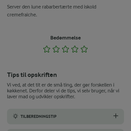
Server den lune rabarbertærte med iskold
cremefraiche.
Bedømmelse
1
2
3
4
5
Tips til opskriften
Vi ved, at det tit er de små ting, der gør forskellen i
køkkenet. Derfor deler vi de tips, vi selv bruger, når vi
laver mad og udvikler opskrifter.
TILBEREDNINGSTIP
Tilsæt evt. 1 tsk kanel, ingefær eller vanilje til rabarberbanding