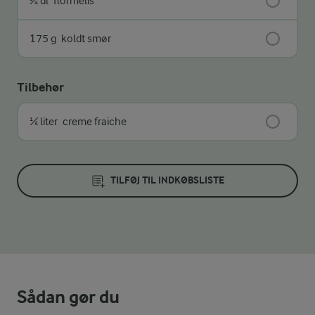
¾ dl
flormelis
175 g
koldt smør
Tilbehør
¼ liter
creme fraiche
TILFØJ TIL INDKØBSLISTE
Sådan gør du