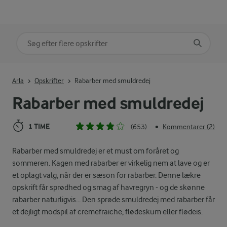
Søg på kategori
Indtast søgeord for at søge
Arla
Opskrifter
Rabarber med smuldredej
Rabarber med smuldredej
1 TIME
(653)
Kommentarer (2)
•
Rabarber med smuldredej er et must om foråret og
sommeren. Kagen med rabarber er virkelig nem at lave og er
et oplagt valg, når der er sæson for rabarber. Denne lækre
opskrift får sprødhed og smag af havregryn - og de skønne
rabarber naturligvis... Den sprøde smuldredej med rabarber får
et dejligt modspil af cremefraiche, flødeskum eller flødeis.