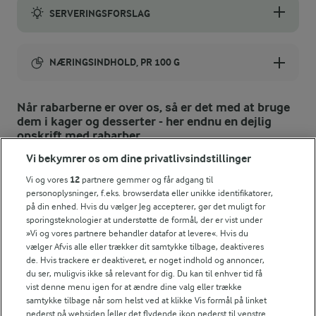
SERVERINGSFORSLAG
Rabarbertærten kan serveres med både cremefraiche, flødeskum
NÆRINGSINDHOLD, PR 100 G
Energiindhold:
Når rabarberne er over os, så er det med at bruge
dem i kager og desserter - her endnu en dejlig
991 kJ / 237 kcal
opskrift med rabarber.
Vi bekymrer os om dine privatlivsindstillinger
Energifordeling
Vi og vores
12
partnere gemmer og får adgang til
personoplysninger, f.eks. browserdata eller unikke identifikatorer,
ENERGI PR 100 G
på din enhed. Hvis du vælger Jeg accepterer, gør det muligt for
sporingsteknologier at understøtte de formål, der er vist under
2,4 g
Fiber:
»Vi og vores partnere behandler datafor at levere«. Hvis du
vælger Afvis alle eller trækker dit samtykke tilbage, deaktiveres
de. Hvis trackere er deaktiveret, er noget indhold og annoncer,
2,3 g
Protein:
du ser, muligvis ikke så relevant for dig. Du kan til enhver tid få
vist denne menu igen for at ændre dine valg eller trække
samtykke tilbage når som helst ved at klikke Vis formål på linket
14,6 g
Fedt:
nederst på websiden [eller det flydende ikon nederst til venstre