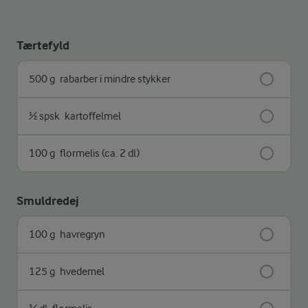
Tærtefyld
500 g
rabarber i mindre stykker
½ spsk
kartoffelmel
100 g
flormelis (ca. 2 dl)
Smuldredej
100 g
havregryn
125 g
hvedemel