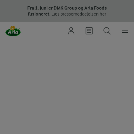
Fra 1. juni er DMK Group og Arla Foods
fusioneret.
Læs pressemeddelelsen her