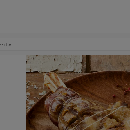
at søge
d