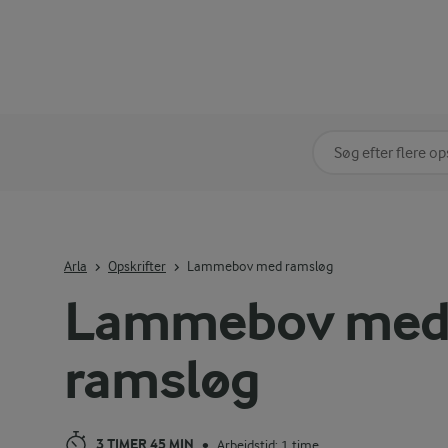
Søg på kategori
Indtast søgeord for 
Arla
Opskrifter
Lammebov med ramsløg
Lammebov me
ramsløg
3 TIMER 45 MIN
Arbejdstid: 1 time
•