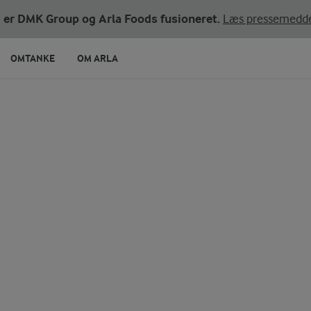
ni er DMK Group og Arla Foods fusioneret.
Læs pressemedde
OMTANKE
OM ARLA