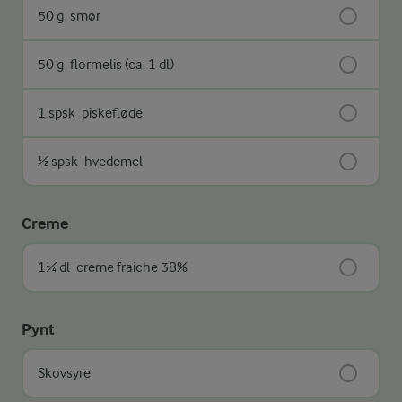
50 g
smør
50 g
flormelis (ca. 1 dl)
1 spsk
piskefløde
½ spsk
hvedemel
Creme
1¼ dl
creme fraiche 38%
Pynt
Skovsyre