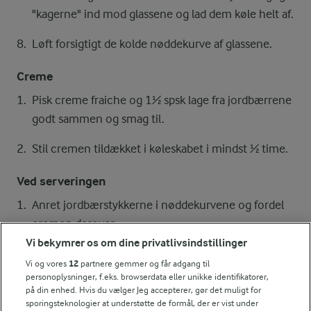
"kagerne" ind mod glassene og lad dem køle helt af.
Løft forsigtigt de kolde nøddekurve af glassene.
Creme
Pisk creme fraiche og 1½ spsk lage fra jordbærrene
godt sammen og smag til.
Stil cremen tildækket i køleskabet i mindst ½ time.
Ved serveringen
Anret jordbærstykkerne i nøddekurvene og fordel
cremen derover.
Vi bekymrer os om dine privatlivsindstillinger
Pynt med skovsyre og server straks.
Vi og vores
12
partnere gemmer og får adgang til
personoplysninger, f.eks. browserdata eller unikke identifikatorer,
på din enhed. Hvis du vælger Jeg accepterer, gør det muligt for
sporingsteknologier at understøtte de formål, der er vist under
Bedømmelse