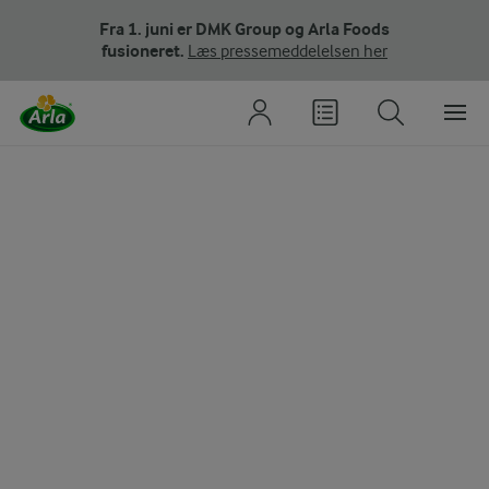
Fra 1. juni er DMK Group og Arla Foods
fusioneret.
Læs pressemeddelelsen her