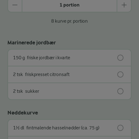
1 portion
8 kurve pr. portion
Marinerede jordbær
150 g
friske jordbær i kvarte
2 tsk
friskpresset citronsaft
2 tsk
sukker
Nøddekurve
1½ dl
fintmalende hasselnødder (ca. 75 g)