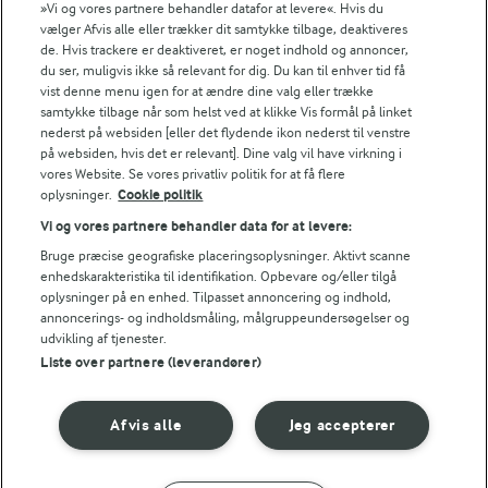
»Vi og vores partnere behandler datafor at levere«. Hvis du
vælger Afvis alle eller trækker dit samtykke tilbage, deaktiveres
1
2
3
4
5
de. Hvis trackere er deaktiveret, er noget indhold og annoncer,
du ser, muligvis ikke så relevant for dig. Du kan til enhver tid få
vist denne menu igen for at ændre dine valg eller trække
samtykke tilbage når som helst ved at klikke Vis formål på linket
Tips til opskriften
nederst på websiden [eller det flydende ikon nederst til venstre
på websiden, hvis det er relevant]. Dine valg vil have virkning i
Vi ved, at det tit er de små ting, der gør forskellen i
vores Website. Se vores privatliv politik for at få flere
køkkenet. Derfor deler vi de tips, vi selv bruger, når vi
oplysninger.
Cookie politik
laver mad og udvikler opskrifter.
Vi og vores partnere behandler data for at levere:
Bruge præcise geografiske placeringsoplysninger. Aktivt scanne
enhedskarakteristika til identifikation. Opbevare og/eller tilgå
TIP
oplysninger på en enhed. Tilpasset annoncering og indhold,
annoncerings- og indholdsmåling, målgruppeundersøgelser og
Du kan bruge en jordbærfløde i stedet for cremen. Bland ¾ dl sy
udvikling af tjenester.
Liste over partnere (leverandører)
NÆRINGSINDHOLD, PR 100 G
Energiindhold:
Afvis alle
Jeg accepterer
Prøv også dette lækkeri med jordbær og creme
1382 kJ / 330 kcal