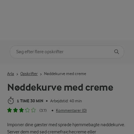
Søg på kategori
Indtast søgeord for at søge
Arla
Opskrifter
Nøddekurve med creme
Nøddekurve med creme
1 TIME 30 MIN
Arbejdstid: 40 min
•
(37)
Kommentarer (0)
•
Imponer dine gæster med sprøde hjemmebagte nøddekurve.
Server dem med sød cremefraichecreme eller