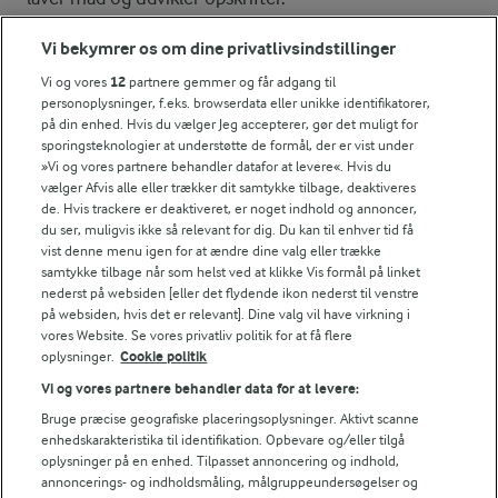
Vi bekymrer os om dine privatlivsindstillinger
TIPS
Vi og vores
12
partnere gemmer og får adgang til
personoplysninger, f.eks. browserdata eller unikke identifikatorer,
Onigiri kan fyldes med alt muligt, ligesom sushi. Alternativer
på din enhed. Hvis du vælger Jeg accepterer, gør det muligt for
sporingsteknologier at understøtte de formål, der er vist under
NÆRINGSINDHOLD, PR 100 G
»Vi og vores partnere behandler datafor at levere«. Hvis du
vælger Afvis alle eller trækker dit samtykke tilbage, deaktiveres
Energiindhold:
de. Hvis trackere er deaktiveret, er noget indhold og annoncer,
Denne agurkesalat vil være skøn at servere
du ser, muligvis ikke så relevant for dig. Du kan til enhver tid få
sammen med onigiri.
266 kJ / 64 kcal
vist denne menu igen for at ændre dine valg eller trække
samtykke tilbage når som helst ved at klikke Vis formål på linket
nederst på websiden [eller det flydende ikon nederst til venstre
Energifordeling
på websiden, hvis det er relevant]. Dine valg vil have virkning i
vores Website. Se vores privatliv politik for at få flere
oplysninger.
Cookie politik
ENERGI PR 100 G
Vi og vores partnere behandler data for at levere:
0,2 g
Fiber:
Bruge præcise geografiske placeringsoplysninger. Aktivt scanne
enhedskarakteristika til identifikation. Opbevare og/eller tilgå
oplysninger på en enhed. Tilpasset annoncering og indhold,
4 g
Protein:
annoncerings- og indholdsmåling, målgruppeundersøgelser og