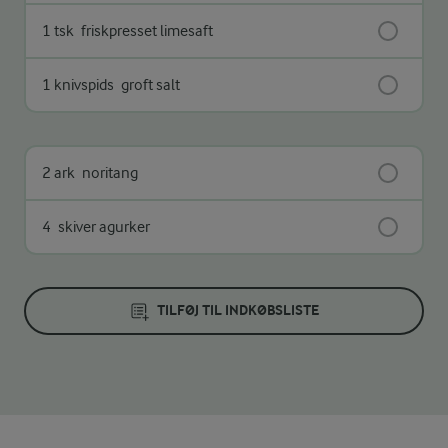
1 tsk
friskpresset limesaft
1 knivspids
groft salt
2 ark
noritang
4
skiver agurker
TILFØJ TIL INDKØBSLISTE