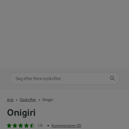
Søg på kategori
Indtast søgeord for at søge
Arla
Opskrifter
Onigiri
Onigiri
(7)
Kommentarer (0)
•