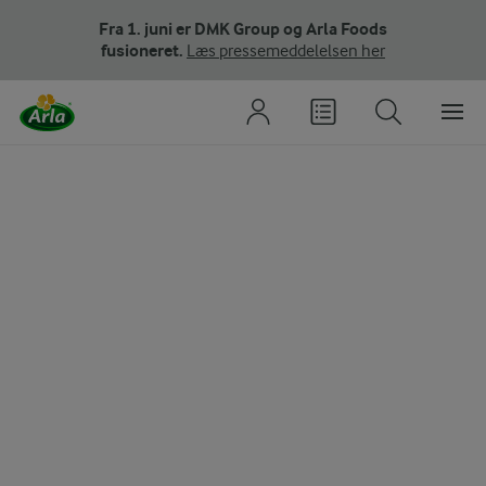
Fra 1. juni er DMK Group og Arla Foods
fusioneret.
Læs pressemeddelelsen her