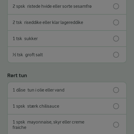
2 spsk
ristede hvide eller sorte sesamfrø
2 tsk
riseddike eller klar lagereddike
1 tsk
sukker
½ tsk
groft salt
Rørt tun
1 dåse
tun i olie eller vand
1 spsk
stærk chilisauce
1 spsk
mayonnaise, skyr eller creme
fraiche