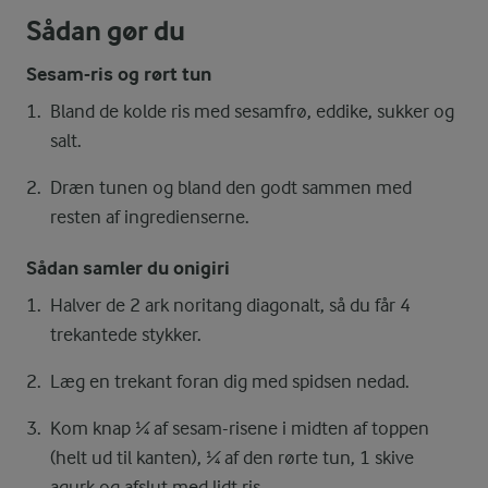
Sådan gør du
Sesam-ris og rørt tun
Bland de kolde ris med sesamfrø, eddike, sukker og
salt.
Dræn tunen og bland den godt sammen med
resten af ingredienserne.
Sådan samler du onigiri
Halver de 2 ark noritang diagonalt, så du får 4
trekantede stykker.
Læg en trekant foran dig med spidsen nedad.
Kom knap ¼ af sesam-risene i midten af toppen
(helt ud til kanten), ¼ af den rørte tun, 1 skive
agurk og afslut med lidt ris.