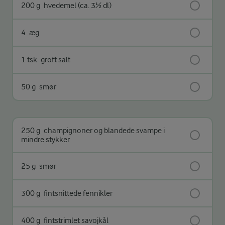
200 g
hvedemel (ca. 3½ dl)
4
æg
1 tsk
groft salt
50 g
smør
250 g
champignoner og blandede svampe i
mindre stykker
25 g
smør
300 g
fintsnittede fennikler
400 g
fintstrimlet savojkål