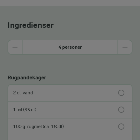
Ingredienser
4 personer
Rugpandekager
2 dl
vand
1
øl (33 cl)
100 g
rugmel (ca. 1¾ dl)