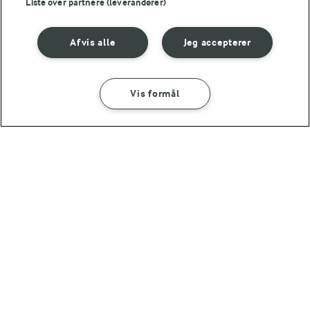
Liste over partnere (leverandører)
Afvis alle
Jeg accepterer
Vis formål
30 MIN
SÅDAN GØR DU
INGREDIENSER
Madpandekager
(47)
Rugpandekager med rygeost og
svampe
For at se denne video skal du give tilladelse
til de nødvendige cookies.
GIV TILLADELSE HER