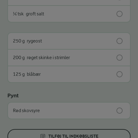
¼ tsk
groft salt
250 g
rygeost
200 g
røget skinke i strimler
125 g
blåbær
Pynt
Rød skovsyre
TILFØJ TIL INDKØBSLISTE