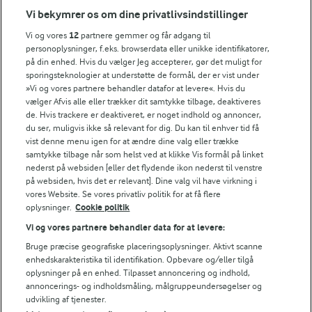
Vi bekymrer os om dine privatlivsindstillinger
NÆRINGSINDHOLD, PR 100 G
Vi og vores
12
partnere gemmer og får adgang til
personoplysninger, f.eks. browserdata eller unikke identifikatorer,
Energiindhold:
Prøv denne lækre opskrift på hjemmelavede
på din enhed. Hvis du vælger Jeg accepterer, gør det muligt for
madpandekager....
sporingsteknologier at understøtte de formål, der er vist under
460 kJ / 110 kcal
»Vi og vores partnere behandler datafor at levere«. Hvis du
vælger Afvis alle eller trækker dit samtykke tilbage, deaktiveres
Energifordeling
de. Hvis trackere er deaktiveret, er noget indhold og annoncer,
du ser, muligvis ikke så relevant for dig. Du kan til enhver tid få
vist denne menu igen for at ændre dine valg eller trække
ENERGI PR 100 G
samtykke tilbage når som helst ved at klikke Vis formål på linket
nederst på websiden [eller det flydende ikon nederst til venstre
på websiden, hvis det er relevant]. Dine valg vil have virkning i
2,3 g
Fiber:
vores Website. Se vores privatliv politik for at få flere
oplysninger.
Cookie politik
5,5 g
Protein:
Vi og vores partnere behandler data for at levere:
Bruge præcise geografiske placeringsoplysninger. Aktivt scanne
5,1 g
Fedt:
enhedskarakteristika til identifikation. Opbevare og/eller tilgå
oplysninger på en enhed. Tilpasset annoncering og indhold,
annoncerings- og indholdsmåling, målgruppeundersøgelser og
10,3 g
Kulhydrat:
udvikling af tjenester.