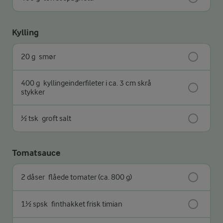
Kylling
20 g
smør
400 g
kyllingeinderfileter i ca. 3 cm skrå
stykker
½ tsk
groft salt
Tomatsauce
2 dåser
flåede tomater (ca. 800 g)
1½ spsk
finthakket frisk timian