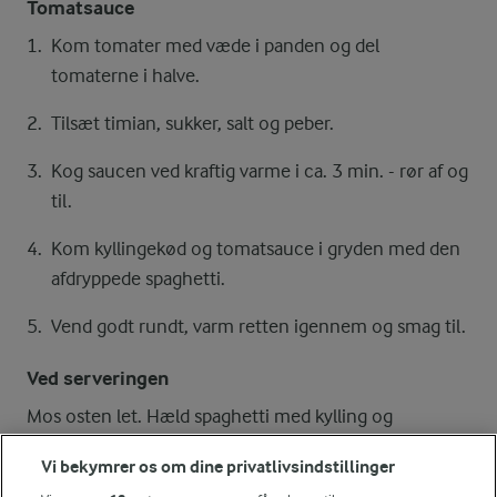
Tomatsauce
Kom tomater med væde i panden og del
tomaterne i halve.
Tilsæt timian, sukker, salt og peber.
Kog saucen ved kraftig varme i ca. 3 min. - rør af og
til.
Kom kyllingekød og tomatsauce i gryden med den
afdryppede spaghetti.
Vend godt rundt, varm retten igennem og smag til.
Ved serveringen
Mos osten let. Hæld spaghetti med kylling og
tomatsauce i en varm skål og server straks sammen
Vi bekymrer os om dine privatlivsindstillinger
med drys af salatost.