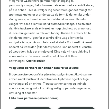
Vi og vores
12
partnere gemmer og får adgang til
personoplysninger, f.eks. browserdata eller unikke identifikatorer,
på din enhed. Hvis du vælger Jeg accepterer, gør det muligt for
Bedømmelse
sporingsteknologier at understøtte de formål, der er vist under
»Vi og vores partnere behandler datafor at levere«. Hvis du
1
2
3
4
5
vælger Afvis alle eller trækker dit samtykke tilbage, deaktiveres
de. Hvis trackere er deaktiveret, er noget indhold og annoncer,
du ser, muligvis ikke så relevant for dig. Du kan til enhver tid få
vist denne menu igen for at ændre dine valg eller trække
samtykke tilbage når som helst ved at klikke Vis formål på linket
Tips til opskriften
nederst på websiden [eller det flydende ikon nederst til venstre
på websiden, hvis det er relevant]. Dine valg vil have virkning i
Vi ved, at det tit er de små ting, der gør forskellen i
vores Website. Se vores privatliv politik for at få flere
køkkenet. Derfor deler vi de tips, vi selv bruger, når vi
oplysninger.
Cookie politik
laver mad og udvikler opskrifter.
Vi og vores partnere behandler data for at levere:
Bruge præcise geografiske placeringsoplysninger. Aktivt scanne
enhedskarakteristika til identifikation. Opbevare og/eller tilgå
TIP
oplysninger på en enhed. Tilpasset annoncering og indhold,
annoncerings- og indholdsmåling, målgruppeundersøgelser og
Flåede tomater kan erstattes af cherrytomater fra dåse, eller fr
udvikling af tjenester.
NÆRINGSINDHOLD, PR 100 G
Liste over partnere (leverandører)