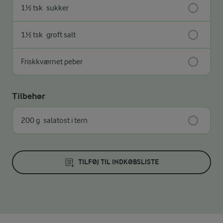
1½ tsk
sukker
1½ tsk
groft salt
Friskkværnet peber
Tilbehør
200 g
salatost i tern
TILFØJ TIL INDKØBSLISTE