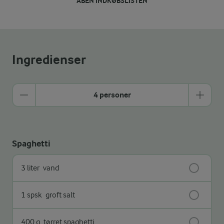
ÅBEN INDKØBSLISTEN
Ingredienser
4 personer
Spaghetti
3 liter
vand
1 spsk
groft salt
400 g
tørret spaghetti