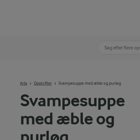
Søg på kategori
Indtast søgeord for 
Arla
Opskrifter
Svampesuppe med æble og purløg
Svampesuppe
med æble og
purløg