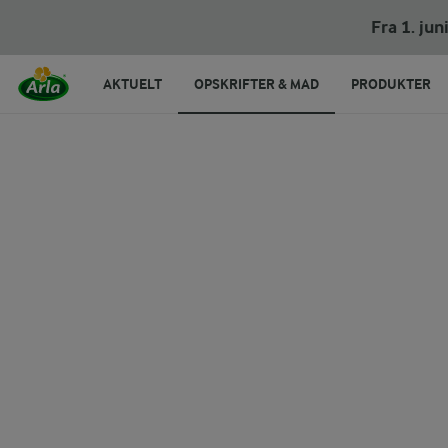
Svampesuppe med æble og purløg
Fra 1. ju
AKTUELT
OPSKRIFTER & MAD
PRODUKTER