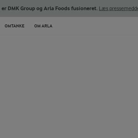
ni er DMK Group og Arla Foods fusioneret.
Læs pressemedde
OMTANKE
OM ARLA