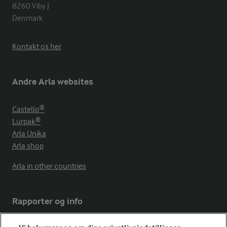
8260 Viby J 

Denmark
Kontakt os her
Andre Arla websites
Castello®
Lurpak®
Arla Unika
Arla shop
Arla in other countries
Rapporter og info