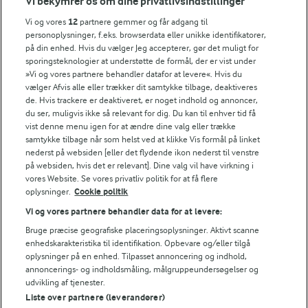
Vi bekymrer os om dine privatlivsindstillinger
Årsrapport
FarmAhead™ Check rapport
Vi og vores
12
partnere gemmer og får adgang til
personoplysninger, f.eks. browserdata eller unikke identifikatorer,
Andelshaverinfo: Mælkepris
på din enhed. Hvis du vælger Jeg accepterer, gør det muligt for
Fødevarestyrelsens smiley-rapporter for Arla Foods
sporingsteknologier at understøtte de formål, der er vist under
Fødevarestyrelsens smiley-rapporter for Jörd
»Vi og vores partnere behandler datafor at levere«. Hvis du
Fødevarestyrelsens smiley-rapporter for Lurpak PB
vælger Afvis alle eller trækker dit samtykke tilbage, deaktiveres
de. Hvis trackere er deaktiveret, er noget indhold og annoncer,
du ser, muligvis ikke så relevant for dig. Du kan til enhver tid få
vist denne menu igen for at ændre dine valg eller trække
samtykke tilbage når som helst ved at klikke Vis formål på linket
Følg
nederst på websiden [eller det flydende ikon nederst til venstre
på websiden, hvis det er relevant]. Dine valg vil have virkning i
vores Website. Se vores privatliv politik for at få flere
oplysninger.
Cookie politik
Vi og vores partnere behandler data for at levere:
Bruge præcise geografiske placeringsoplysninger. Aktivt scanne
enhedskarakteristika til identifikation. Opbevare og/eller tilgå
oplysninger på en enhed. Tilpasset annoncering og indhold,
© 2026 Arla Foods
annoncerings- og indholdsmåling, målgruppeundersøgelser og
udvikling af tjenester.
Vælg en anden cookies
Liste over partnere (leverandører)