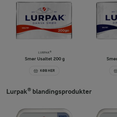
LURPAK®
Smør Usaltet 200 g
Smør
KØB HER
SMØR USALTET 200 G
Lurpak® blandingsprodukter