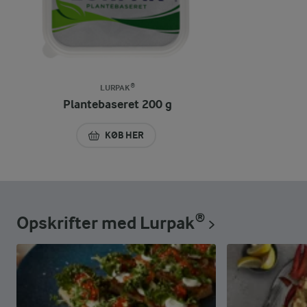
LURPAK®
Plantebaseret 200 g
KØB HER
PLANTEBASERET 200 G
Opskrifter med Lurpak®