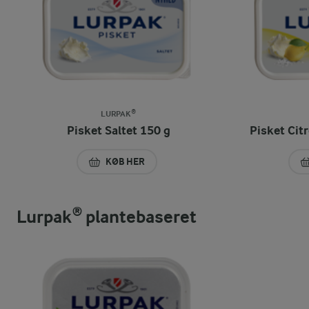
LURPAK®
Pisket Saltet 150 g
Pisket Cit
KØB HER
PISKET SALTET 150 G
Lurpak® plantebaseret