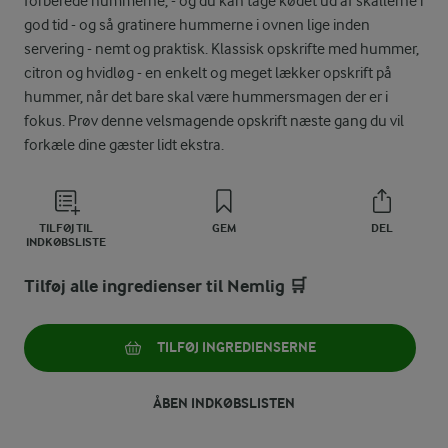
forberede hummerne, - og du kan tage kødet ud af skallerne i
god tid - og så gratinere hummerne i ovnen lige inden
servering - nemt og praktisk. Klassisk opskrifte med hummer,
citron og hvidløg - en enkelt og meget lækker opskrift på
hummer, når det bare skal være hummersmagen der er i
fokus. Prøv denne velsmagende opskrift næste gang du vil
forkæle dine gæster lidt ekstra.
TILFØJ TIL
GEM
DEL
INDKØBSLISTE
Tilføj alle ingredienser til Nemlig 🛒
TILFØJ INGREDIENSERNE
ÅBEN INDKØBSLISTEN