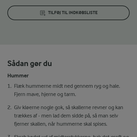
TILFØJ TIL INDKØBSLISTE
Sådan gør du
Hummer
Flæk hummerne midt ned gennem ryg og hale.
Fjern mave, hjerne og tarm.
Giv kløerne nogle gok, så skallerne revner og kan
trækkes af - men lad dem sidde på, så man selv
fjerner skallen, når hummerne skal spises.
Skrab kødet ud af midterstykkerne, hak det groft og