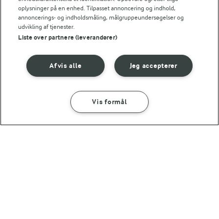
oplysninger på en enhed. Tilpasset annoncering og indhold,
0,1 g
Fiber:
annoncerings- og indholdsmåling, målgruppeundersøgelser og
udvikling af tjenester.
Liste over partnere (leverandører)
14,6 g
Protein:
7,5 g
Fedt:
Afvis alle
Jeg accepterer
0,5 g
Kulhydrat:
Vis formål
SÅDAN GØR DU
INGREDIENSER
20 MIN
Gratineret hummer med citron og
hvidløg
23 TIMER 55 MIN
Flutes
(98)