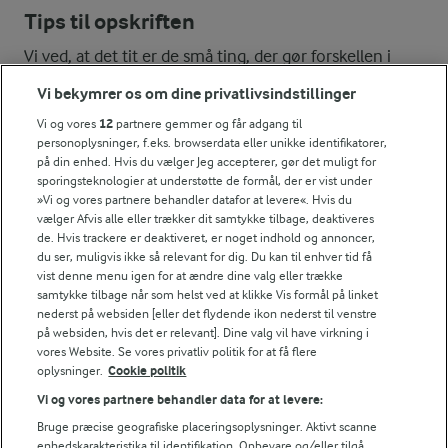
Tips til opskriften
Vi ved, at det tit er de små ting, der gør forskellen i
køkkenet. Derfor deler vi de tips, vi selv bruger, når vi
Vi bekymrer os om dine privatlivsindstillinger
laver mad og udvikler opskrifter.
Vi og vores
12
partnere gemmer og får adgang til
personoplysninger, f.eks. browserdata eller unikke identifikatorer,
på din enhed. Hvis du vælger Jeg accepterer, gør det muligt for
TIP
sporingsteknologier at understøtte de formål, der er vist under
»Vi og vores partnere behandler datafor at levere«. Hvis du
Læs mere om
hummer
her.
vælger Afvis alle eller trækker dit samtykke tilbage, deaktiveres
NÆRINGSINDHOLD, PR 100 G
de. Hvis trackere er deaktiveret, er noget indhold og annoncer,
du ser, muligvis ikke så relevant for dig. Du kan til enhver tid få
vist denne menu igen for at ændre dine valg eller trække
Energiindhold:
HJemmelavede flutes er bare så skønt til
samtykke tilbage når som helst ved at klikke Vis formål på linket
nederst på websiden [eller det flydende ikon nederst til venstre
hummer....
534 kJ / 128 kcal
på websiden, hvis det er relevant]. Dine valg vil have virkning i
vores Website. Se vores privatliv politik for at få flere
Energifordeling
oplysninger.
Cookie politik
Vi og vores partnere behandler data for at levere:
ENERGI PR 100 G
Bruge præcise geografiske placeringsoplysninger. Aktivt scanne
enhedskarakteristika til identifikation. Opbevare og/eller tilgå