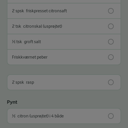
2 spsk
friskpresset citronsaft
2 tsk
citronskal (usprøjtet)
½ tsk
groft salt
Friskkværnet peber
2 spsk
rasp
Pynt
½
citron (usprøjtet) i 4 både