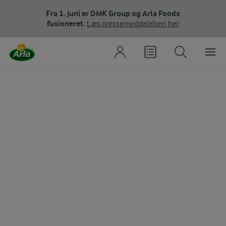
Fra 1. juni er DMK Group og Arla Foods
fusioneret.
Læs pressemeddelelsen her