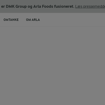
ni er DMK Group og Arla Foods fusioneret.
Læs pressemedde
OMTANKE
OM ARLA