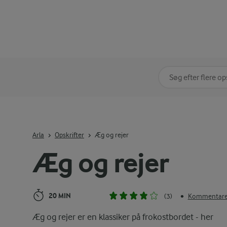
Søg på kategori
Indtast søgeord for 
Arla
Opskrifter
Æg og rejer
Æg og rejer
20 MIN
(3)
Kommentarer
•
Æg og rejer er en klassiker på frokostbordet - her