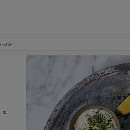
at søge
 (0)