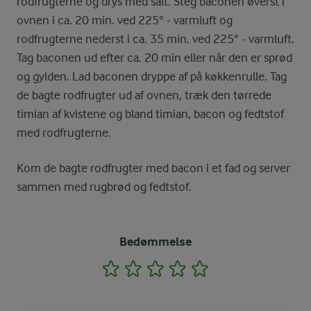
rodfrugterne og drys med salt. Steg baconen øverst i
ovnen i ca. 20 min. ved 225° - varmluft og
rodfrugterne nederst i ca. 35 min. ved 225° - varmluft.
Tag baconen ud efter ca. 20 min eller når den er sprød
og gylden. Lad baconen dryppe af på køkkenrulle. Tag
de bagte rodfrugter ud af ovnen, træk den tørrede
timian af kvistene og bland timian, bacon og fedtstof
med rodfrugterne.
Kom de bagte rodfrugter med bacon i et fad og server
sammen med rugbrød og fedtstof.
Bedømmelse
1
2
3
4
5