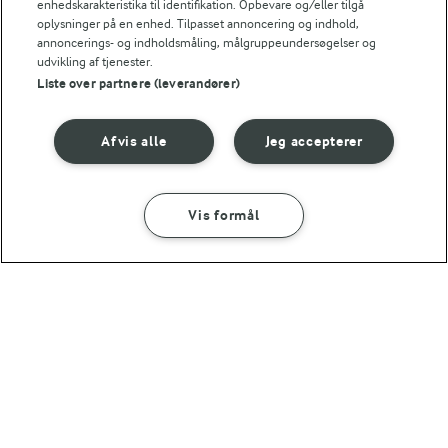
enhedskarakteristika til identifikation. Opbevare og/eller tilgå
oplysninger på en enhed. Tilpasset annoncering og indhold,
2 TIMER 5 MIN
MAD GIVER LÆRING TIL LIVET
annoncerings- og indholdsmåling, målgruppeundersøgelser og
Bålsuppe
Kan det at dufte og
udvikling af tjenester.
smage lære os noget?
Liste over partnere (leverandører)
(7)
Afvis alle
Jeg accepterer
Vis formål
SÅDAN GØR DU
INGREDIENSER
45 MIN
Bagte rodfrugter med bacon
30 MIN
30 MIN
Mørbradgryde
Kartoffelsuppe
med porrer
(295)