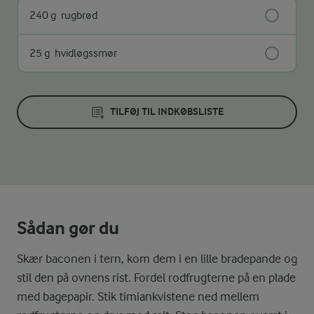
240 g
rugbrød
25 g
hvidløgssmør
TILFØJ TIL INDKØBSLISTE
Sådan gør du
Skær baconen i tern, kom dem i en lille bradepande og
stil den på ovnens rist. Fordel rodfrugterne på en plade
med bagepapir. Stik timiankvistene ned mellem