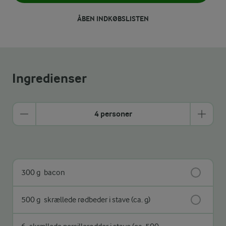
ÅBEN INDKØBSLISTEN
Ingredienser
4 personer
300 g
bacon
500 g
skrællede rødbeder i stave (ca. g)