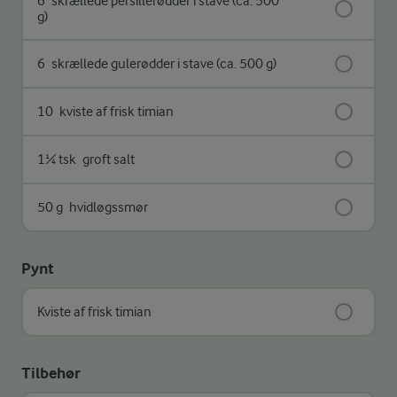
6
skrællede persillerødder i stave (ca. 500
g)
6
skrællede gulerødder i stave (ca. 500 g)
10
kviste af frisk timian
1¼ tsk
groft salt
50 g
hvidløgssmør
Pynt
Kviste af frisk timian
Tilbehør