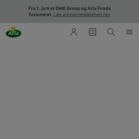
Fra 1. juni er DMK Group og Arla Foods
fusioneret.
Læs pressemeddelelsen her