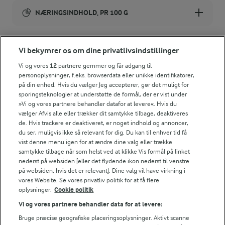
NÆRINGSINDHOLD, PR 100 G
Energiindhold:
Vi bekymrer os om dine privatlivsindstillinger
511 kJ / 122 kcal
Vi og vores
12
partnere gemmer og får adgang til
personoplysninger, f.eks. browserdata eller unikke identifikatorer,
Energifordeling
på din enhed. Hvis du vælger Jeg accepterer, gør det muligt for
Andre gode forslag
sporingsteknologier at understøtte de formål, der er vist under
»Vi og vores partnere behandler datafor at levere«. Hvis du
ENERGI PR 100 G
vælger Afvis alle eller trækker dit samtykke tilbage, deaktiveres
de. Hvis trackere er deaktiveret, er noget indhold og annoncer,
du ser, muligvis ikke så relevant for dig. Du kan til enhver tid få
3,1 g
Fiber:
vist denne menu igen for at ændre dine valg eller trække
samtykke tilbage når som helst ved at klikke Vis formål på linket
3,4 g
Protein:
nederst på websiden [eller det flydende ikon nederst til venstre
på websiden, hvis det er relevant]. Dine valg vil have virkning i
vores Website. Se vores privatliv politik for at få flere
7 g
Fedt:
oplysninger.
Cookie politik
Vi og vores partnere behandler data for at levere:
11,4 g
Kulhydrat:
Bruge præcise geografiske placeringsoplysninger. Aktivt scanne