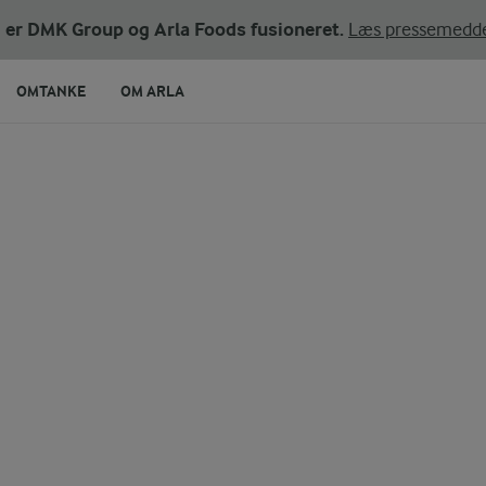
ni er DMK Group og Arla Foods fusioneret.
Læs pressemedde
OMTANKE
OM ARLA