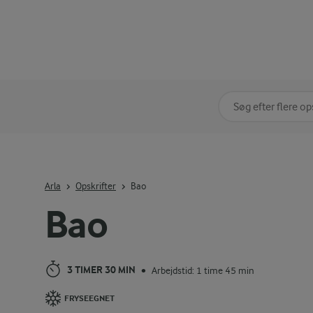
Søg på kategori
Indtast søgeord for 
Arla
Opskrifter
Bao
Bao
3 TIMER 30 MIN
Arbejdstid: 1 time 45 min
•
FRYSEEGNET