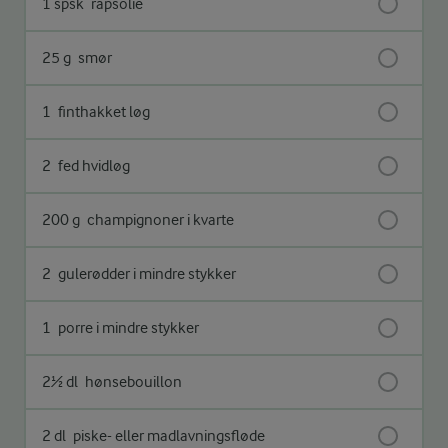
1 spsk
rapsolie
25 g
smør
1
finthakket løg
2
fed hvidløg
200 g
champignoner i kvarte
2
gulerødder i mindre stykker
1
porre i mindre stykker
2½ dl
hønsebouillon
2 dl
piske- eller madlavningsfløde