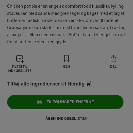
Chicken pot pie er en engelsk comfort food klassiker. Kylling
stuves i en blød sauce med grønsager og bages med et låg af
butterdej, faktisk minder den om en stor, omvendt tartelet.
Grønsagerne kan skiftes ud med hvad der er i sæson, fx ærter,
asparges, selleri eller pastinak. ”Pot” er bare det engelske ord
for at tærten er stegt i en gryde.
TILFØJ TIL
GEM
DEL
INDKØBSLISTE
Tilføj alle ingredienser til Nemlig 🛒
TILFØJ INGREDIENSERNE
ÅBEN INDKØBSLISTEN