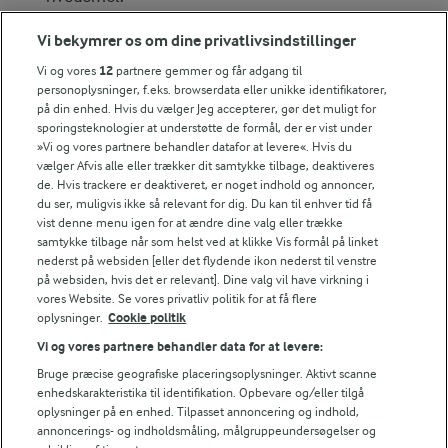
Varm olien i en sauterpande og steg kyllingen ved
Vi bekymrer os om dine privatlivsindstillinger
høj varme i ca. 3 min.
Vi og vores
12
partnere gemmer og får adgang til
personoplysninger, f.eks. browserdata eller unikke identifikatorer,
Tilsæt smør, løg, hvidløg og svampe og steg ved
på din enhed. Hvis du vælger Jeg accepterer, gør det muligt for
sporingsteknologier at understøtte de formål, der er vist under
middel varme ca. 5 min.
»Vi og vores partnere behandler datafor at levere«. Hvis du
vælger Afvis alle eller trækker dit samtykke tilbage, deaktiveres
Tilsæt gulerødder, porre, bouillon, fløde,
de. Hvis trackere er deaktiveret, er noget indhold og annoncer,
du ser, muligvis ikke så relevant for dig. Du kan til enhver tid få
laurbærblade og timan og kog uden låg ved middel
vist denne menu igen for at ændre dine valg eller trække
varme i ca. 15 min. Saucen skal koge ind og lægge
samtykke tilbage når som helst ved at klikke Vis formål på linket
sig om fyldet. Jævn evt. saucen lidt med
nederst på websiden [eller det flydende ikon nederst til venstre
på websiden, hvis det er relevant]. Dine valg vil have virkning i
saucejævner, hvis du synes, den er for tynd.
vores Website. Se vores privatliv politik for at få flere
oplysninger.
Cookie politik
Tilsæt fintrevet skal fra hele citronen og saft fra ½
Vi og vores partnere behandler data for at levere:
citron, salt og peber. Smag til.
Bruge præcise geografiske placeringsoplysninger. Aktivt scanne
enhedskarakteristika til identifikation. Opbevare og/eller tilgå
Kom fyldet i et ildfast fad eller pande (ca. 25 cm i
oplysninger på en enhed. Tilpasset annoncering og indhold,
diameter). Læg butterdej henover som låg og klem
annoncerings- og indholdsmåling, målgruppeundersøgelser og