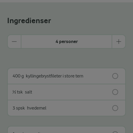
Ingredienser
4 personer
400 g
kyllingebrystfileter i store tern
½ tsk
salt
3 spsk
hvedemel