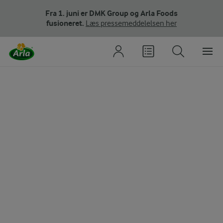
Fra 1. juni er DMK Group og Arla Foods
fusioneret.
Læs pressemeddelelsen her