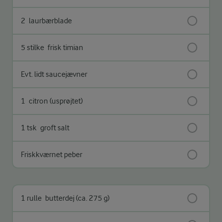
2
laurbærblade
5 stilke
frisk timian
Evt. lidt saucejævner
1
citron (usprøjtet)
1 tsk
groft salt
Friskkværnet peber
1 rulle
butterdej (ca. 275 g)